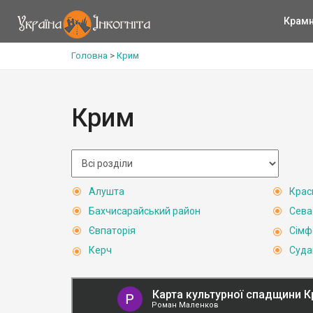
Крам
Головна
>
Крим
Крим
Алушта
Крас
Бахчисарайський район
Сева
Євпаторія
Сімф
Керч
Суда