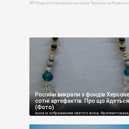
АР Крим розташована на півдні України на Кримськ
Азовським морями, що належать до басейну Атланти
Північного полюсу. Займає площу 27 тис. кв. км. У 
близько 1000 км. Загальна чисельність населення ре
Адміністративно Автономна Республіка Крим поділяє
957 сільських населених пунктів. Одинадцять міст 
Красноперекопськ, Саки, Судак, Феодосія,
Ялта
– ма
Визначні музеї: Кримський республіканський краєз
палац, будинок-музей Чєхова А.П. Кримськотатарс
заповідник
та ін. На Кримському півострові були ро
Херсонес,
Пантикапей, Німфей
, Керкінітида, Киммер
Кримський півострів відрізняється різноманітністю 
півострова – це покриті лісами Кримські гори. Взд
Росіяни викрали з фондів Херсон
до 5 км), де розміщені всесвітньо відомі курорти: Ял
сотні артефактів. Про що йдеться
(Фото)
Ікона із зображенням святого воїна. Фрагментована
втрачена нижня частина. Стеатит. XI-XII ст. Візантія. 
травні російські окупанти вивезли з Криму до держ