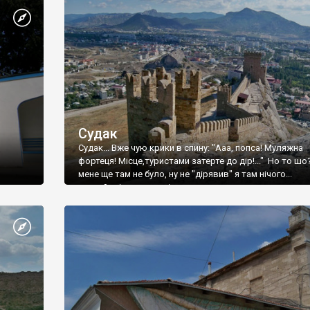
Судак
Судак... Вже чую крики в спину: "Ааа, попса! Муляжна
фортеця! Місце,туристами затерте до дір!..." Но то шо
мене ще там не було, ну не "дірявив" я там нічого...
принаймні до цього літа.