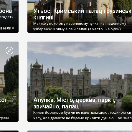
рона
Утьос. Кримський палац грузинськ
княгині
згадати
Майже у кожному населеному пункті на південному
ивезли у
узбережжі Криму є свій палац (а часто і не один).
ої
Алупка. Місто, церква, парк і,
звичайно, палац
Князь Воронцов був чи не найвідомішою людиною св
раїні
часу, але давайте не будемо кривити душею – чи знал
це прізвище до відвідин Алупки? Мабуть все таки ні.