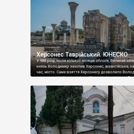
музею «Новгородський музей-заповідник» сотні арт
візантійської доби. Раритети викрадені з фондів об’
культурної спадщини ЮНЕСКО «Херсонеса Таврійсько
Офіційно – на виставку «Золото Візантії», але експер
влада в Україні вважають це лише […]
Херсонес Таврійський. ЮНЕСКО
У 988 році, після кількох місяців облоги, Великий киї
князь Володимир захопив Херсонес, візантійське, на
час, місто. Саме взяття Херсонесу дозволило Воло
диктувати свої умови візантійському імператору Вас
та одружитися з його дочкою Ганною. Цього ж року,
Херсонесі Володимир-язичник, став Василем-
християнином. А потім було Хрещення Русі. На честь
Херсонесу Таврійського названо місто […]