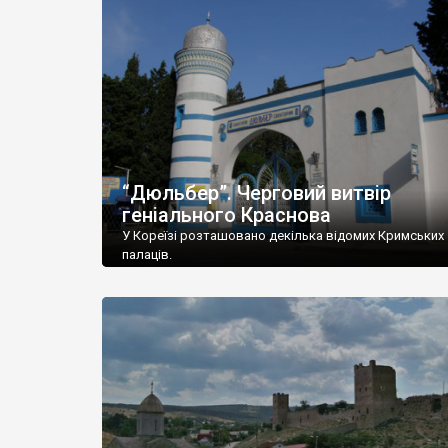
“Дюльбер”. Черговий витвір
геніального Краснова
У Кореїзі розташовано декілька відомих Кримських
палаців.