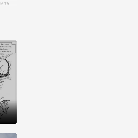
им та
ора і
є
го типу,
ей-
рний
ста:
 райони
від 2
I
і,
рукти,
 котрі