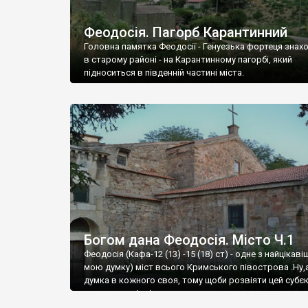
Феодосія. Пагорб Карантинний
Головна памятка Феодосії - Генуезька фортеця знах
в старому районі - на Карантинному пагорбі, який
підноситься в південній частині міста.
Богом дана Феодосія. Місто Ч.1
Феодосія (Кафа-12 (13) -15 (18) ст) - одне з найцікаві
мою думку) міст всього Кримського півострова .Ну,
думка в кожного своя, тому щоби розвіяти цей субєк
запрошую відвідати це