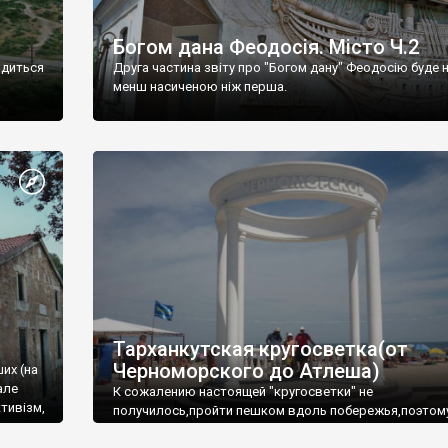
Богом дана Феодосія. Місто Ч.2
одиться
Друга частина звіту про "Богом дану" Феодосію буде 
менш насиченою ніж перша.
Тарханкутская кругосветка(от
Черноморского до Атлеша)
ших (на
але
К сожалению настоящей "кругосветки" не
тивізм,
получилось,пройти пешком вдоль побережья,поэтом
совершали радиальные вылазки из Оленевки.