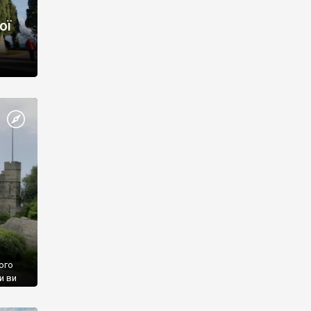
ої
ого
и ви