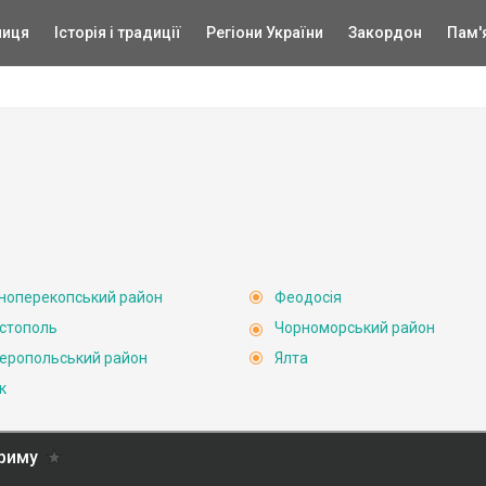
ниця
Історія і традиції
Регіони України
Закордон
Пам'
ноперекопський район
Феодосія
стополь
Чорноморський район
еропольський район
Ялта
к