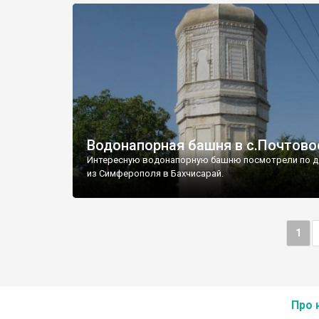
Водонапорная башня в с.Почтово
Интересную водонапорную башню посмотрели по д
из Симферополя в Бахчисарай.
1
Про 