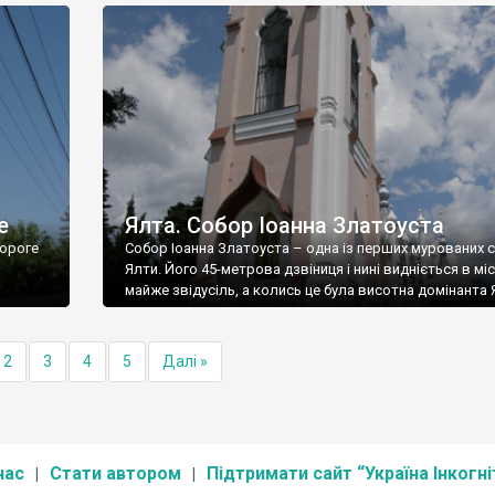
е
Ялта. Собор Іоанна Златоуста
ороге
Собор Іоанна Златоуста – одна із перших мурованих 
Ялти. Його 45-метрова дзвіниця і нині видніється в міс
майже звідусіль, а колись це була висотна домінанта 
2
3
4
5
Далі »
нас
Стати автором
Підтримати сайт “Україна Інкогні