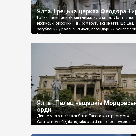
Ялта. Грецька церква Феодора Ти
Греки залишили Україні чималий спадок. Достатньо 
ніжинські огірочки – ви ж мабуть всі знаєте, що цей,
загублений у радянські часи, легендарний рецепт пр
Ніжин греки?
Ялта . Палац нащадків Мордовськ
орди
Дивне місто все таки Ялта. Такого контрасту між
багатством і бідністю, між розкішшю і розрухою в Ук
більше не знайдеш.