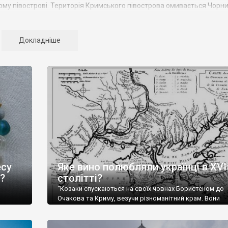
ому півострові. Територія Кримського півострова омивається Чорн
чного океану. Півострів приблизно однаково віддалений від екват
Криму переважають морські кордони, довжина берегової лінії склада
гіону складає 2135 тис. чоловік
Докладніше
ться на 14 районів. У Криму розташовано 16 міст, 56 селищ місько
– Сімферополь, Алушта,
Армянськ, Джанкой
, Євпаторія,
Керч
,
ють республіканське підпорядкування.
навчий музей, Сімферопольський художній музей, Лівадійський муз
ький музей мистецтв,
Бахчисарайський державний історико-культу
зташовані: столиця царських скіфів –
Неаполь Скіфський
, античні мі
ік, візантійські поселення: Горзувити,
Алустон
.
природних ландшафтів. Північна його частину займає степ; південні
овж південного узбережжя Кримських гір лежить прибережна смуга (
есу
Яке вино полюбляли українці в XVII
та, Алупка, Симеїз,
Гурзуф
, Місхор, Лівадія, Форос,
Алушта
.
?
столітті?
“Козаки спускаються на своїх човнах Бористеном до
Очакова та Криму, везучи різноманітний крам. Вони
,
продають шкіри, тютюн (kasak-tutun), мотузки, конопл
Ще у
полотно, вугілля, рибу, а купують сіль, вина, сушені ф
авного
олію, мило, ладан, кінське спорядження, овечі тулупи,