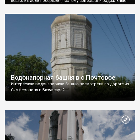
пешком вдоль побережья,поэтому совершали радиальные
вылазки из Оленевки.
Водонапорная башня в с.Почтовое
Интересную водонапорную башню посмотрели по дороге из
Симферополя в Бахчисарай.