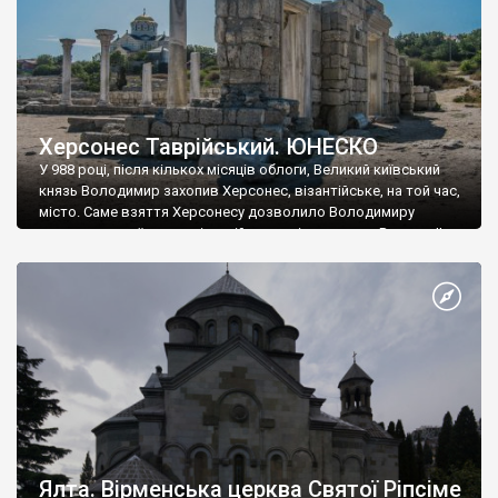
Херсонес Таврійський. ЮНЕСКО
У 988 році, після кількох місяців облоги, Великий київський
князь Володимир захопив Херсонес, візантійське, на той час,
місто. Саме взяття Херсонесу дозволило Володимиру
диктувати свої умови візантійському імператору Василю ІІ, та
одружитися з його дочкою Ганною. Цього ж року, в
Херсонесі Володимир-язичник, став Василем-християнином.
А потім було Хрещення Русі. На честь Херсонесу Таврійського
названо місто […]
Ялта. Вірменська церква Святої Ріпсіме