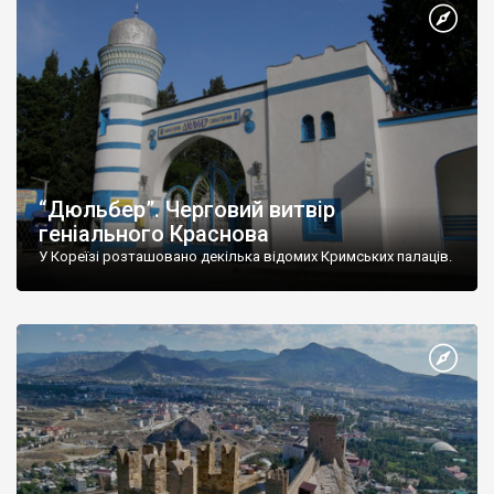
“Дюльбер”. Черговий витвір
геніального Краснова
У Кореїзі розташовано декілька відомих Кримських палаців.