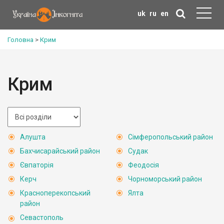
uk
ru
en
Головна
>
Крим
Крим
Алушта
Сімферопольський район
Бахчисарайський район
Судак
Євпаторія
Феодосія
Керч
Чорноморський район
Красноперекопський
Ялта
район
Севастополь