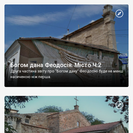
Богом дана Феодосія. Місто Ч.2
Друга частина звіту про "Богом дану" Феодосію буде не менш
насиченою ніж перша.