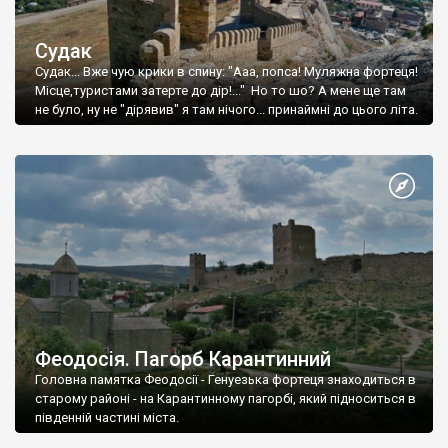
Судак
Судак... Вже чую крики в спину: "Ааа, попса! Муляжна фортеця!
Місце,туристами затерте до дір!..." Но то шо? А мене ще там
не було, ну не "дірявив" я там нічого... принаймні до цього літа.
Феодосія. Пагорб Карантинний
Головна памятка Феодосії - Генуезька фортеця знаходиться в
старому районі - на Карантинному пагорбі, який підноситься в
південній частині міста.