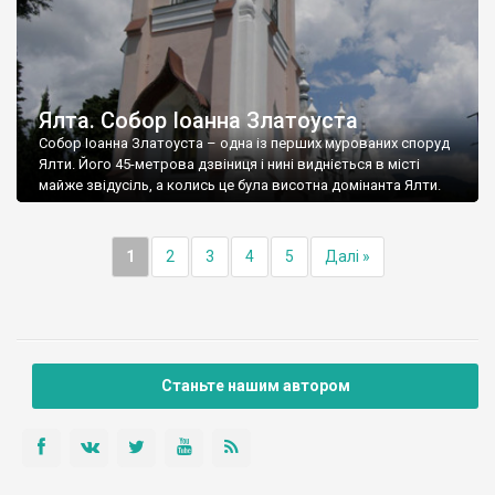
Ялта. Собор Іоанна Златоуста
Собор Іоанна Златоуста – одна із перших мурованих споруд
Ялти. Його 45-метрова дзвіниця і нині видніється в місті
майже звідусіль, а колись це була висотна домінанта Ялти.
1
2
3
4
5
Далі »
Станьте нашим автором