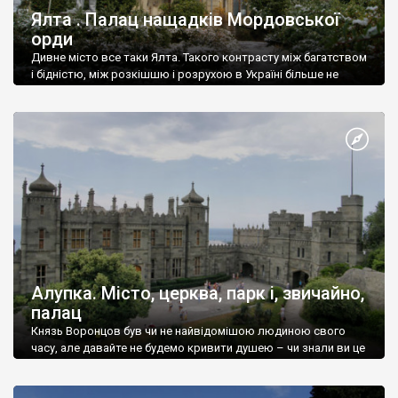
Ялта . Палац нащадків Мордовської
орди
Дивне місто все таки Ялта. Такого контрасту між багатством
і бідністю, між розкішшю і розрухою в Україні більше не
знайдеш.
Алупка. Місто, церква, парк і, звичайно,
палац
Князь Воронцов був чи не найвідомішою людиною свого
часу, але давайте не будемо кривити душею – чи знали ви це
прізвище до відвідин Алупки? Мабуть все таки ні.