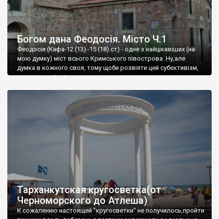
Богом дана Феодосія. Місто Ч.1
Феодосія (Кафа-12 (13) -15 (18) ст) - одне з найцікавіших (на
мою думку) міст всього Кримського півострова .Ну,але
думка в кожного своя, тому щоби розвіяти цей субєктивізм,
запрошую відвідати це
Тарханкутская кругосветка(от
Черноморского до Атлеша)
К сожалению настоящей "кругосветки" не получилось,пройти