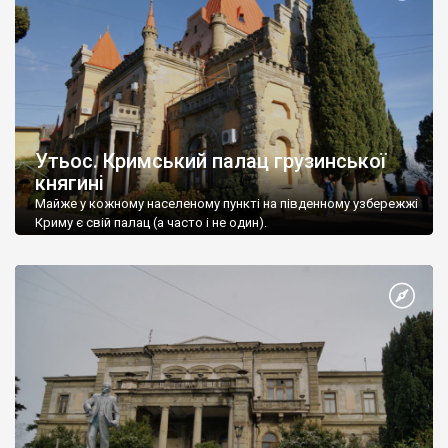
Утьос. Кримський палац грузинської
княгині
Майже у кожному населеному пункті на південному узбережжі
Криму є свій палац (а часто і не один).