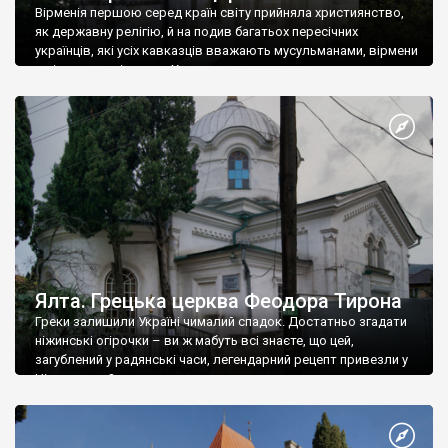
Вірменія першою серед країн світу прийняла християнство,
як державну релігію, й на подив багатьох пересічних
українців, які усіх кавказців вважають мусульманами, вірмени
є відданими вірянами Христа
Ялта. Грецька церква Феодора Тирона
Греки залишили Україні чималий спадок. Достатньо згадати
ніжинські огірочки – ви ж мабуть всі знаєте, що цей,
загублений у радянські часи, легендарний рецепт привезли у
Ніжин греки?