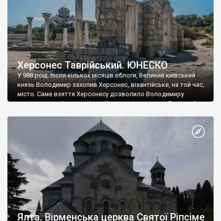
Херсонес Таврійський. ЮНЕСКО
У 988 році, після кількох місяців облоги, Великий київський
князь Володимир захопив Херсонес, візантійське, на той час,
місто. Саме взяття Херсонесу дозволило Володимиру
диктувати свої умови візантійському імператору Василю ІІ, та
одружитися з його дочкою Ганною. Цього ж року, в
Херсонесі Володимир-язичник, став Василем-християнином.
А потім було Хрещення Русі. На честь Херсонесу Таврійського
названо місто […]
Ялта. Вірменська церква Святої Ріпсіме