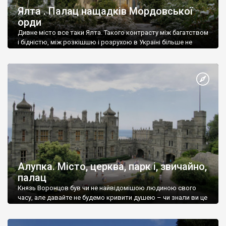
Ялта . Палац нащадків Мордовської
орди
Дивне місто все таки Ялта. Такого контрасту між багатством
і бідністю, між розкішшю і розрухою в Україні більше не
знайдеш.
Алупка. Місто, церква, парк і, звичайно,
палац
Князь Воронцов був чи не найвідомішою людиною свого
часу, але давайте не будемо кривити душею – чи знали ви це
прізвище до відвідин Алупки? Мабуть все таки ні.