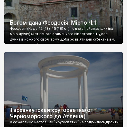
Богом дана Феодосія. Місто Ч.1
Феодосія (Кафа-12 (13) -15 (18) ст) - одне з найцікавіших (на
мою думку) міст всього Кримського півострова .Ну,але
думка в кожного своя, тому щоби розвіяти цей субєктивізм,
запрошую відвідати це
Тарханкутская кругосветка(от
Черноморского до Атлеша)
К сожалению настоящей "кругосветки" не получилось,пройти