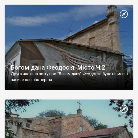
Богом дана Феодосія. Місто Ч.2
Друга частина звіту про "Богом дану" Феодосію буде не менш
насиченою ніж перша.