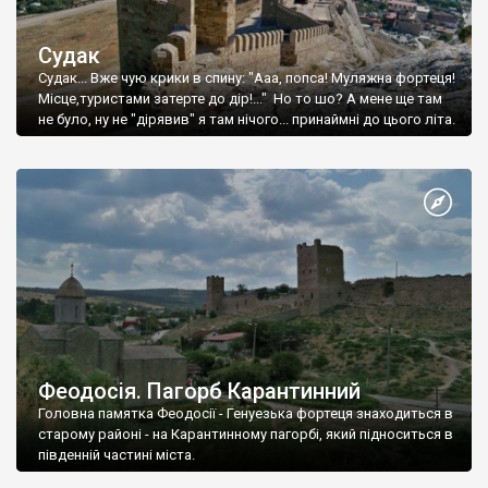
Судак
Судак... Вже чую крики в спину: "Ааа, попса! Муляжна фортеця!
Місце,туристами затерте до дір!..." Но то шо? А мене ще там
не було, ну не "дірявив" я там нічого... принаймні до цього літа.
Феодосія. Пагорб Карантинний
Головна памятка Феодосії - Генуезька фортеця знаходиться в
старому районі - на Карантинному пагорбі, який підноситься в
південній частині міста.