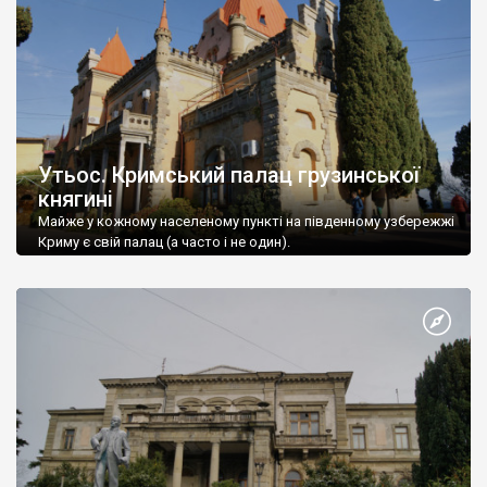
Утьос. Кримський палац грузинської
княгині
Майже у кожному населеному пункті на південному узбережжі
Криму є свій палац (а часто і не один).