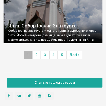
Ялта. Собор Іоанна Златоуста
Собор Іоанна Златоуста – одна із перших мурованих споруд
Ялти. Його 45-метрова дзвіниця і нині видніється в місті
майже звідусіль, а колись це була висотна домінанта Ялти.
1
2
3
4
5
Далі »
Станьте нашим автором