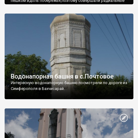
пешком вдоль побережья,поэтому совершали радиальные
вылазки из Оленевки.
Водонапорная башня в с.Почтовое
Интересную водонапорную башню посмотрели по дороге из
Симферополя в Бахчисарай.