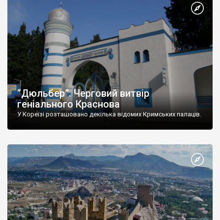
“Дюльбер”. Черговий витвір
геніального Краснова
У Кореїзі розташовано декілька відомих Кримських палаців.