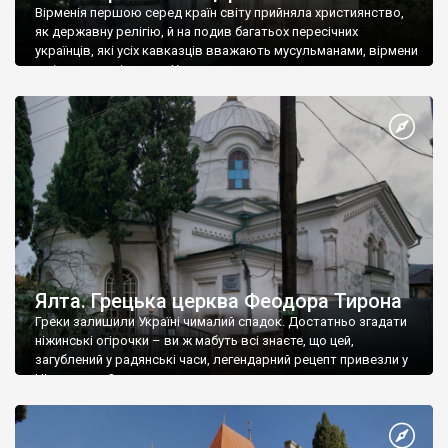
Вірменія першою серед країн світу прийняла християнство,
як державну релігію, й на подив багатьох пересічних
українців, які усіх кавказців вважають мусульманами, вірмени
є відданими вірянами Христа
Ялта. Грецька церква Феодора Тирона
Греки залишили Україні чималий спадок. Достатньо згадати
ніжинські огірочки – ви ж мабуть всі знаєте, що цей,
загублений у радянські часи, легендарний рецепт привезли у
Ніжин греки?