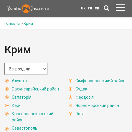
uk
ru
en
Головна
>
Крим
Крим
Алушта
Сімферопольський район
Бахчисарайський район
Судак
Євпаторія
Феодосія
Керч
Чорноморський район
Красноперекопський
Ялта
район
Севастополь