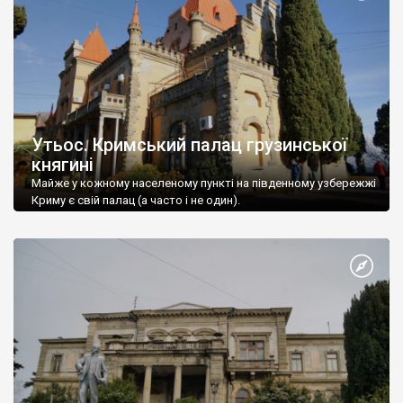
Утьос. Кримський палац грузинської
княгині
Майже у кожному населеному пункті на південному узбережжі
Криму є свій палац (а часто і не один).