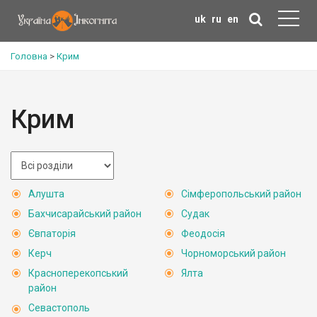
uk
ru
en
Головна
>
Крим
Крим
Алушта
Сімферопольський район
Бахчисарайський район
Судак
Євпаторія
Феодосія
Керч
Чорноморський район
Красноперекопський
Ялта
район
Севастополь