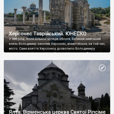
Херсонес Таврійський. ЮНЕСКО
У 988 році, після кількох місяців облоги, Великий київський
князь Володимир захопив Херсонес, візантійське, на той час,
місто. Саме взяття Херсонесу дозволило Володимиру
диктувати свої умови візантійському імператору Василю ІІ, та
одружитися з його дочкою Ганною. Цього ж року, в
Херсонесі Володимир-язичник, став Василем-християнином.
А потім було Хрещення Русі. На честь Херсонесу Таврійського
названо місто […]
Ялта. Вірменська церква Святої Ріпсіме