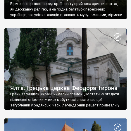
Вірменія першою серед країн світу прийняла християнство,
як державну релігію, й на подив багатьох пересічних
українців, які усіх кавказців вважають мусульманами, вірмени
є відданими вірянами Христа
Ялта. Грецька церква Феодора Тирона
Греки залишили Україні чималий спадок. Достатньо згадати
ніжинські огірочки – ви ж мабуть всі знаєте, що цей,
загублений у радянські часи, легендарний рецепт привезли у
Ніжин греки?