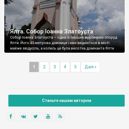
Ялта. Собор Іоанна Златоуста
Собор Іоанна Златоуста – одна із перших мурованих споруд
Ялти. Його 45-метрова дзвіниця і нині видніється в місті
майже звідусіль, а колись це була висотна домінанта Ялти.
1
2
3
4
5
Далі »
Станьте нашим автором