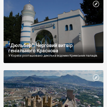
“Дюльбер”. Черговий витвір
геніального Краснова
У Кореїзі розташовано декілька відомих Кримських палаців.