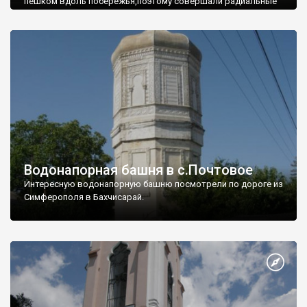
пешком вдоль побережья,поэтому совершали радиальные
вылазки из Оленевки.
Водонапорная башня в с.Почтовое
Интересную водонапорную башню посмотрели по дороге из
Симферополя в Бахчисарай.