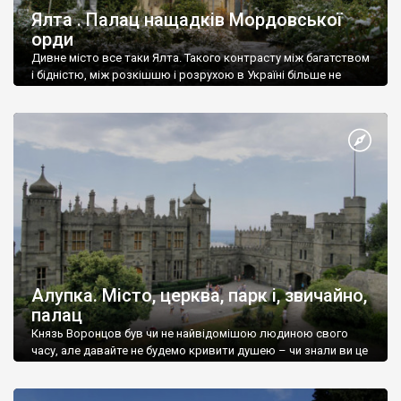
Ялта . Палац нащадків Мордовської
орди
Дивне місто все таки Ялта. Такого контрасту між багатством
і бідністю, між розкішшю і розрухою в Україні більше не
знайдеш.
Алупка. Місто, церква, парк і, звичайно,
палац
Князь Воронцов був чи не найвідомішою людиною свого
часу, але давайте не будемо кривити душею – чи знали ви це
прізвище до відвідин Алупки? Мабуть все таки ні.