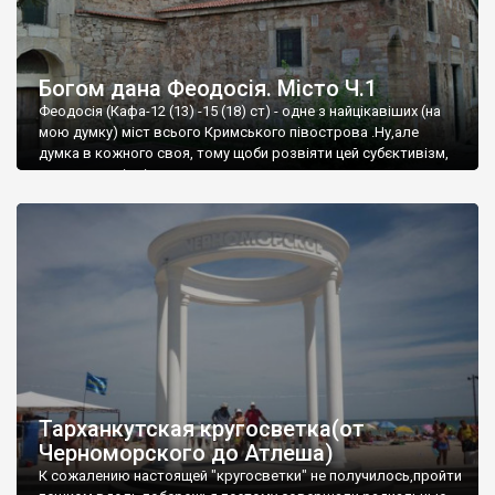
Богом дана Феодосія. Місто Ч.1
Феодосія (Кафа-12 (13) -15 (18) ст) - одне з найцікавіших (на
мою думку) міст всього Кримського півострова .Ну,але
думка в кожного своя, тому щоби розвіяти цей субєктивізм,
запрошую відвідати це
Тарханкутская кругосветка(от
Черноморского до Атлеша)
К сожалению настоящей "кругосветки" не получилось,пройти