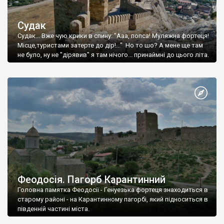
Судак
Судак... Вже чую крики в спину: "Ааа, попса! Муляжна фортеця!
Місце,туристами затерте до дір!..." Но то шо? А мене ще там
не було, ну не "дірявив" я там нічого... принаймні до цього літа.
Феодосія. Пагорб Карантинний
Головна памятка Феодосії - Генуезька фортеця знаходиться в
старому районі - на Карантинному пагорбі, який підноситься в
південній частині міста.