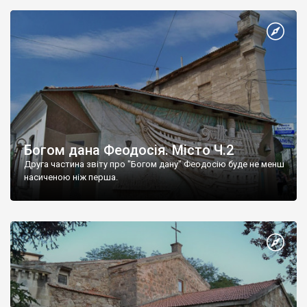
Богом дана Феодосія. Місто Ч.2
Друга частина звіту про "Богом дану" Феодосію буде не менш
насиченою ніж перша.