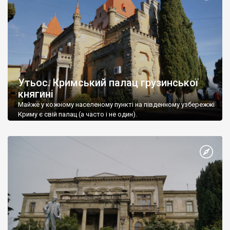
Утьос. Кримський палац грузинської
княгині
Майже у кожному населеному пункті на південному узбережжі
Криму є свій палац (а часто і не один).