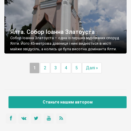
Ялта. Собор Іоанна Златоуста
Собор Іоанна Златоуста – одна із перших мурованих споруд
Ялти. Його 45-метрова дзвіниця і нині видніється в місті
майже звідусіль, а колись це була висотна домінанта Ялти.
1
2
3
4
5
Далі »
Станьте нашим автором