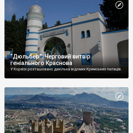
“Дюльбер”. Черговий витвір
геніального Краснова
У Кореїзі розташовано декілька відомих Кримських палаців.