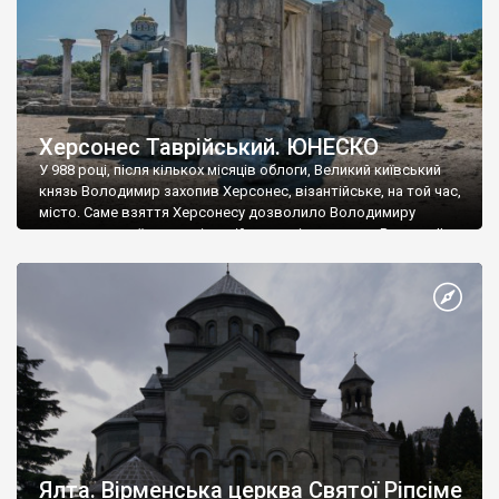
Херсонес Таврійський. ЮНЕСКО
У 988 році, після кількох місяців облоги, Великий київський
князь Володимир захопив Херсонес, візантійське, на той час,
місто. Саме взяття Херсонесу дозволило Володимиру
диктувати свої умови візантійському імператору Василю ІІ, та
одружитися з його дочкою Ганною. Цього ж року, в
Херсонесі Володимир-язичник, став Василем-християнином.
А потім було Хрещення Русі. На честь Херсонесу Таврійського
названо місто […]
Ялта. Вірменська церква Святої Ріпсіме