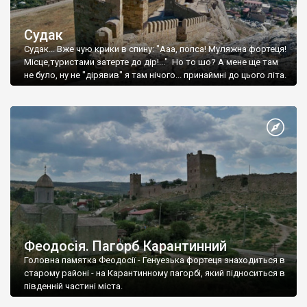
Судак
Судак... Вже чую крики в спину: "Ааа, попса! Муляжна фортеця!
Місце,туристами затерте до дір!..." Но то шо? А мене ще там
не було, ну не "дірявив" я там нічого... принаймні до цього літа.
Феодосія. Пагорб Карантинний
Головна памятка Феодосії - Генуезька фортеця знаходиться в
старому районі - на Карантинному пагорбі, який підноситься в
південній частині міста.