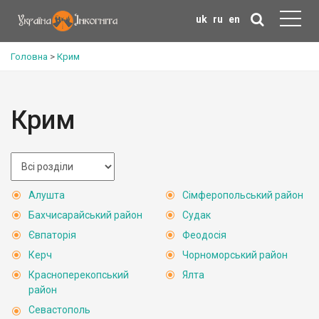
uk
ru
en
Головна
>
Крим
Крим
Алушта
Сімферопольський район
Бахчисарайський район
Судак
Євпаторія
Феодосія
Керч
Чорноморський район
Красноперекопський
Ялта
район
Севастополь