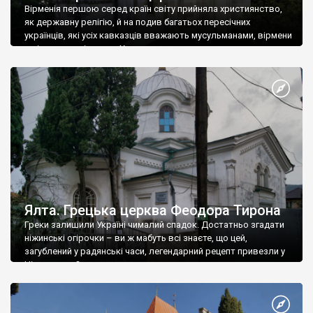
Вірменія першою серед країн світу прийняла християнство,
як державну релігію, й на подив багатьох пересічних
українців, які усіх кавказців вважають мусульманами, вірмени
є відданими вірянами Христа
Ялта. Грецька церква Феодора Тирона
Греки залишили Україні чималий спадок. Достатньо згадати
ніжинські огірочки – ви ж мабуть всі знаєте, що цей,
загублений у радянські часи, легендарний рецепт привезли у
Ніжин греки?