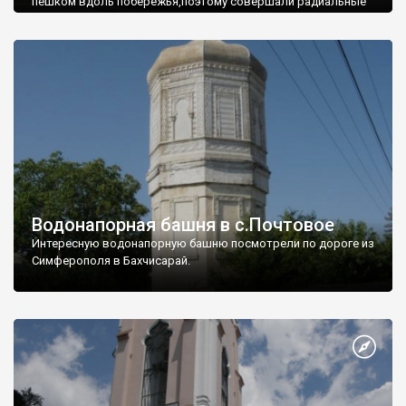
пешком вдоль побережья,поэтому совершали радиальные
вылазки из Оленевки.
Водонапорная башня в с.Почтовое
Интересную водонапорную башню посмотрели по дороге из
Симферополя в Бахчисарай.