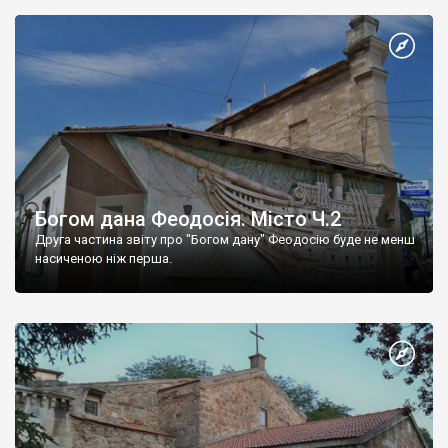
Богом дана Феодосія. Місто Ч.2
Друга частина звіту про "Богом дану" Феодосію буде не менш
насиченою ніж перша.