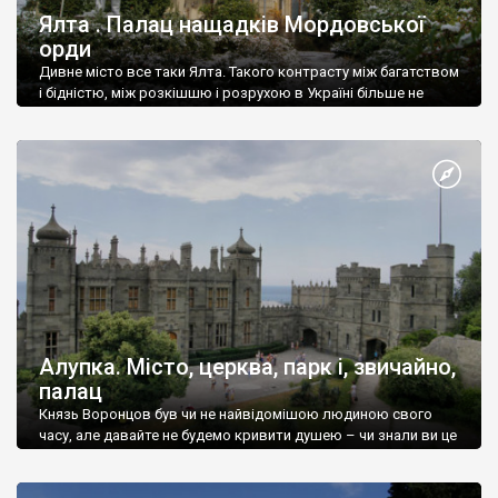
Ялта . Палац нащадків Мордовської
орди
Дивне місто все таки Ялта. Такого контрасту між багатством
і бідністю, між розкішшю і розрухою в Україні більше не
знайдеш.
Алупка. Місто, церква, парк і, звичайно,
палац
Князь Воронцов був чи не найвідомішою людиною свого
часу, але давайте не будемо кривити душею – чи знали ви це
прізвище до відвідин Алупки? Мабуть все таки ні.