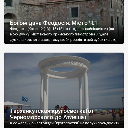
Богом дана Феодосія. Місто Ч.1
Феодосія (Кафа-12 (13) -15 (18) ст) - одне з найцікавіших (на
мою думку) міст всього Кримського півострова .Ну,але
думка в кожного своя, тому щоби розвіяти цей субєктивізм,
запрошую відвідати це
Тарханкутская кругосветка(от
Черноморского до Атлеша)
К сожалению настоящей "кругосветки" не получилось,пройти