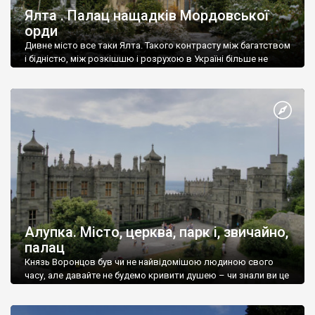
Ялта . Палац нащадків Мордовської
орди
Дивне місто все таки Ялта. Такого контрасту між багатством
і бідністю, між розкішшю і розрухою в Україні більше не
знайдеш.
Алупка. Місто, церква, парк і, звичайно,
палац
Князь Воронцов був чи не найвідомішою людиною свого
часу, але давайте не будемо кривити душею – чи знали ви це
прізвище до відвідин Алупки? Мабуть все таки ні.