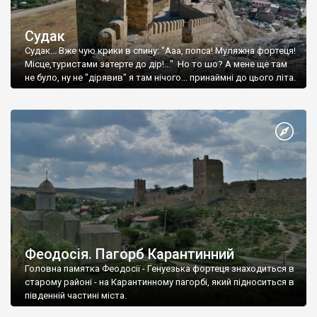
Судак
Судак... Вже чую крики в спину: "Ааа, попса! Муляжна фортеця!
Місце,туристами затерте до дір!..." Но то шо? А мене ще там
не було, ну не "дірявив" я там нічого... принаймні до цього літа.
Феодосія. Пагорб Карантинний
Головна памятка Феодосії - Генуезька фортеця знаходиться в
старому районі - на Карантинному пагорбі, який підноситься в
південній частині міста.