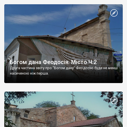
Богом дана Феодосія. Місто Ч.2
Друга частина звіту про "Богом дану" Феодосію буде не менш
насиченою ніж перша.