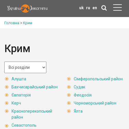
uk
ru
en
Головна
>
Крим
Крим
Алушта
Сімферопольський район
Бахчисарайський район
Судак
Євпаторія
Феодосія
Керч
Чорноморський район
Красноперекопський
Ялта
район
Севастополь