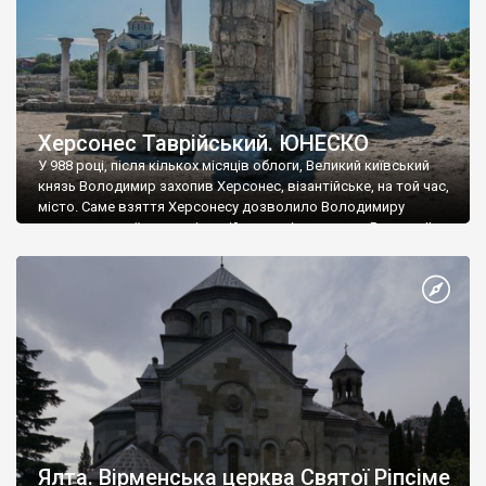
Херсонес Таврійський. ЮНЕСКО
У 988 році, після кількох місяців облоги, Великий київський
князь Володимир захопив Херсонес, візантійське, на той час,
місто. Саме взяття Херсонесу дозволило Володимиру
диктувати свої умови візантійському імператору Василю ІІ, та
одружитися з його дочкою Ганною. Цього ж року, в
Херсонесі Володимир-язичник, став Василем-християнином.
А потім було Хрещення Русі. На честь Херсонесу Таврійського
названо місто […]
Ялта. Вірменська церква Святої Ріпсіме