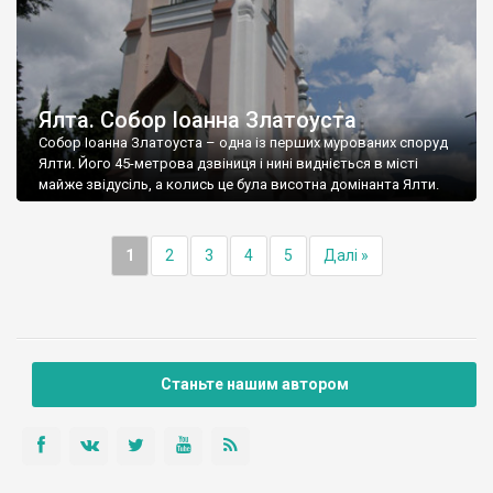
Ялта. Собор Іоанна Златоуста
Собор Іоанна Златоуста – одна із перших мурованих споруд
Ялти. Його 45-метрова дзвіниця і нині видніється в місті
майже звідусіль, а колись це була висотна домінанта Ялти.
1
2
3
4
5
Далі »
Станьте нашим автором