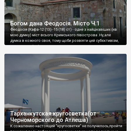
Богом дана Феодосія. Місто Ч.1
Феодосія (Кафа-12 (13) -15 (18) ст) - одне з найцікавіших (на
мою думку) міст всього Кримського півострова .Ну,але
думка в кожного своя, тому щоби розвіяти цей субєктивізм,
запрошую відвідати це
Тарханкутская кругосветка(от
Черноморского до Атлеша)
К сожалению настоящей "кругосветки" не получилось,пройти