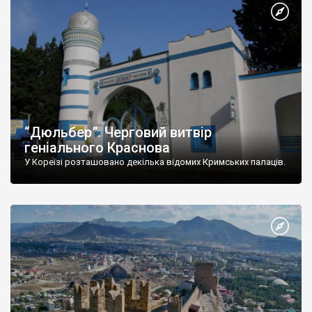
“Дюльбер”. Черговий витвір
геніального Краснова
У Кореїзі розташовано декілька відомих Кримських палаців.