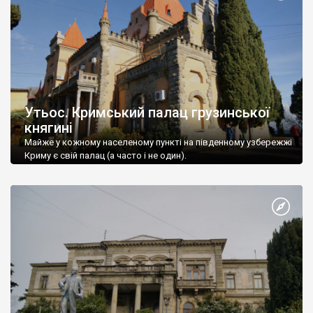
Утьос. Кримський палац грузинської
княгині
Майже у кожному населеному пункті на південному узбережжі
Криму є свій палац (а часто і не один).