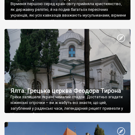
Вірменія першою серед країн світу прийняла християнство,
як державну релігію, й на подив багатьох пересічних
українців, які усіх кавказців вважають мусульманами, вірмени
є відданими вірянами Христа
Ялта. Грецька церква Феодора Тирона
Греки залишили Україні чималий спадок. Достатньо згадати
ніжинські огірочки – ви ж мабуть всі знаєте, що цей,
загублений у радянські часи, легендарний рецепт привезли у
Ніжин греки?