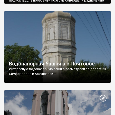
пешком вдоль побережья,поэтому совершали радиальные
вылазки из Оленевки.
Водонапорная башня в с.Почтовое
Интересную водонапорную башню посмотрели по дороге из
Симферополя в Бахчисарай.