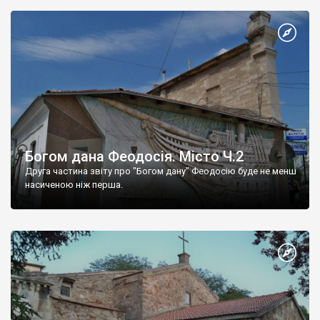
Богом дана Феодосія. Місто Ч.2
Друга частина звіту про "Богом дану" Феодосію буде не менш
насиченою ніж перша.