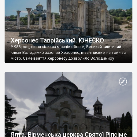
Херсонес Таврійський. ЮНЕСКО
У 988 році, після кількох місяців облоги, Великий київський
князь Володимир захопив Херсонес, візантійське, на той час,
місто. Саме взяття Херсонесу дозволило Володимиру
диктувати свої умови візантійському імператору Василю ІІ, та
одружитися з його дочкою Ганною. Цього ж року, в
Херсонесі Володимир-язичник, став Василем-християнином.
А потім було Хрещення Русі. На честь Херсонесу Таврійського
названо місто […]
Ялта. Вірменська церква Святої Ріпсіме