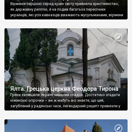
Вірменія першою серед країн світу прийняла християнство,
як державну релігію, й на подив багатьох пересічних
українців, які усіх кавказців вважають мусульманами, вірмени
є відданими вірянами Христа
Ялта. Грецька церква Феодора Тирона
Греки залишили Україні чималий спадок. Достатньо згадати
ніжинські огірочки – ви ж мабуть всі знаєте, що цей,
загублений у радянські часи, легендарний рецепт привезли у
Ніжин греки?