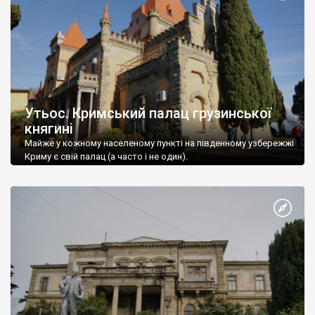
Утьос. Кримський палац грузинської
княгині
Майже у кожному населеному пункті на південному узбережжі
Криму є свій палац (а часто і не один).