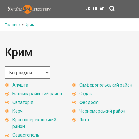
uk
ru
en
Головна
>
Крим
Крим
Алушта
Сімферопольський район
Бахчисарайський район
Судак
Євпаторія
Феодосія
Керч
Чорноморський район
Красноперекопський
Ялта
район
Севастополь