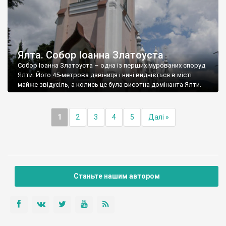
Ялта. Собор Іоанна Златоуста
Собор Іоанна Златоуста – одна із перших мурованих споруд
Ялти. Його 45-метрова дзвіниця і нині видніється в місті
майже звідусіль, а колись це була висотна домінанта Ялти.
1
2
3
4
5
Далі »
Станьте нашим автором