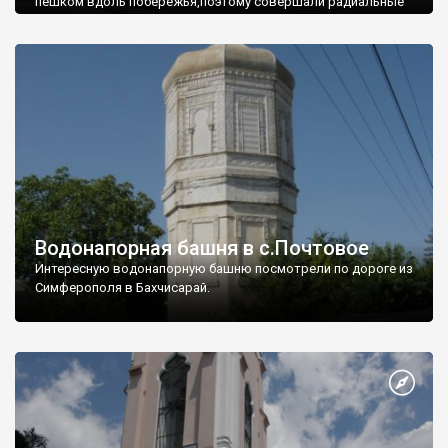
пешком вдоль побережья,поэтому совершали радиальные
вылазки из Оленевки.
Водонапорная башня в с.Почтовое
Интересную водонапорную башню посмотрели по дороге из
Симферополя в Бахчисарай.