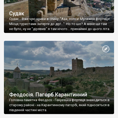
Судак
Судак... Вже чую крики в спину: "Ааа, попса! Муляжна фортеця!
Місце,туристами затерте до дір!..." Но то шо? А мене ще там
не було, ну не "дірявив" я там нічого... принаймні до цього літа.
Феодосія. Пагорб Карантинний
Головна памятка Феодосії - Генуезька фортеця знаходиться в
старому районі - на Карантинному пагорбі, який підноситься в
південній частині міста.