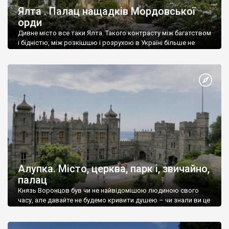
Ялта . Палац нащадків Мордовської
орди
Дивне місто все таки Ялта. Такого контрасту між багатством
і бідністю, між розкішшю і розрухою в Україні більше не
знайдеш.
Алупка. Місто, церква, парк і, звичайно,
палац
Князь Воронцов був чи не найвідомішою людиною свого
часу, але давайте не будемо кривити душею – чи знали ви це
прізвище до відвідин Алупки? Мабуть все таки ні.