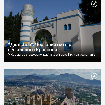
“Дюльбер”. Черговий витвір
геніального Краснова
У Кореїзі розташовано декілька відомих Кримських палаців.