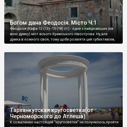
Богом дана Феодосія. Місто Ч.1
Феодосія (Кафа-12 (13) -15 (18) ст) - одне з найцікавіших (на
мою думку) міст всього Кримського півострова .Ну,але
думка в кожного своя, тому щоби розвіяти цей субєктивізм,
запрошую відвідати це
Тарханкутская кругосветка(от
Черноморского до Атлеша)
К сожалению настоящей "кругосветки" не получилось,пройти