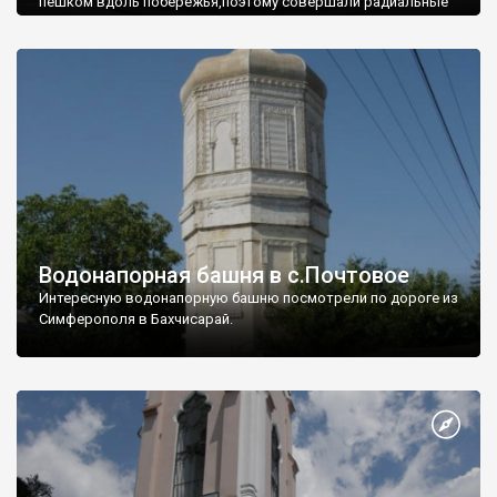
пешком вдоль побережья,поэтому совершали радиальные
вылазки из Оленевки.
Водонапорная башня в с.Почтовое
Интересную водонапорную башню посмотрели по дороге из
Симферополя в Бахчисарай.