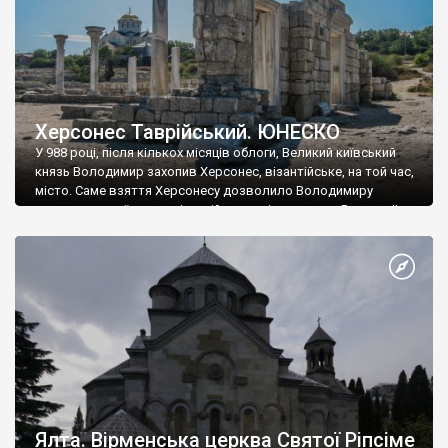
Херсонес Таврійський. ЮНЕСКО
У 988 році, після кількох місяців облоги, Великий київський
князь Володимир захопив Херсонес, візантійське, на той час,
місто. Саме взяття Херсонесу дозволило Володимиру
диктувати свої умови візантійському імператору Василю ІІ, та
одружитися з його дочкою Ганною. Цього ж року, в
Херсонесі Володимир-язичник, став Василем-християнином.
А потім було Хрещення Русі. На честь Херсонесу Таврійського
названо місто […]
Ялта. Вірменська церква Святої Ріпсіме