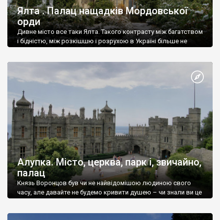
Ялта . Палац нащадків Мордовської
орди
Дивне місто все таки Ялта. Такого контрасту між багатством
і бідністю, між розкішшю і розрухою в Україні більше не
знайдеш.
Алупка. Місто, церква, парк і, звичайно,
палац
Князь Воронцов був чи не найвідомішою людиною свого
часу, але давайте не будемо кривити душею – чи знали ви це
прізвище до відвідин Алупки? Мабуть все таки ні.