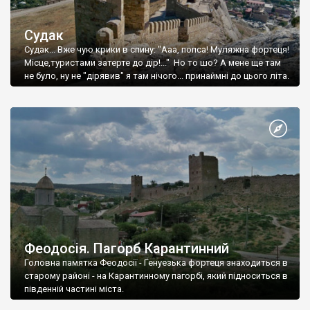
Судак
Судак... Вже чую крики в спину: "Ааа, попса! Муляжна фортеця!
Місце,туристами затерте до дір!..." Но то шо? А мене ще там
не було, ну не "дірявив" я там нічого... принаймні до цього літа.
Феодосія. Пагорб Карантинний
Головна памятка Феодосії - Генуезька фортеця знаходиться в
старому районі - на Карантинному пагорбі, який підноситься в
південній частині міста.