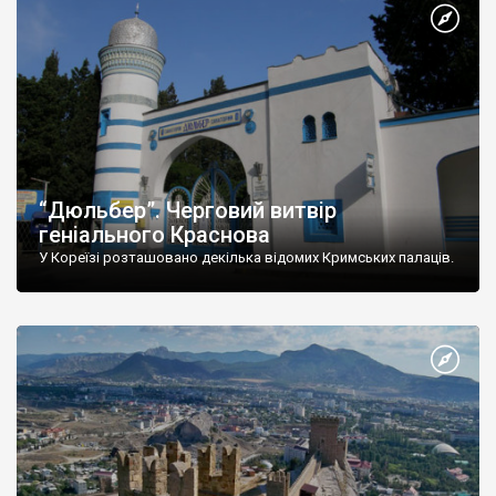
“Дюльбер”. Черговий витвір
геніального Краснова
У Кореїзі розташовано декілька відомих Кримських палаців.