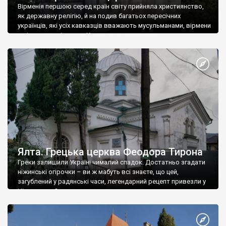
Вірменія першою серед країн світу прийняла християнство,
як державну релігію, й на подив багатьох пересічних
українців, які усіх кавказців вважають мусульманами, вірмени
є відданими вірянами Христа
Ялта. Грецька церква Феодора Тирона
Греки залишили Україні чималий спадок. Достатньо згадати
ніжинські огірочки – ви ж мабуть всі знаєте, що цей,
загублений у радянські часи, легендарний рецепт привезли у
Ніжин греки?