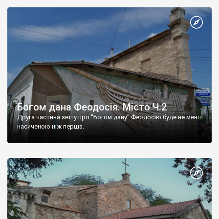
Богом дана Феодосія. Місто Ч.2
Друга частина звіту про "Богом дану" Феодосію буде не менш
насиченою ніж перша.