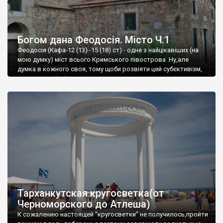
Богом дана Феодосія. Місто Ч.1
Феодосія (Кафа-12 (13) -15 (18) ст) - одне з найцікавіших (на
мою думку) міст всього Кримського півострова .Ну,але
думка в кожного своя, тому щоби розвіяти цей субєктивізм,
запрошую відвідати це
Тарханкутская кругосветка(от
Черноморского до Атлеша)
К сожалению настоящей "кругосветки" не получилось,пройти