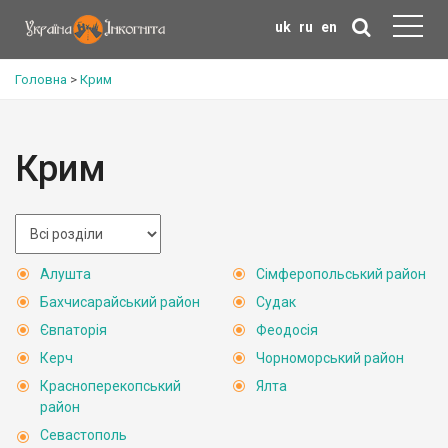
uk
ru
en
Головна
>
Крим
Крим
Алушта
Сімферопольський район
Бахчисарайський район
Судак
Євпаторія
Феодосія
Керч
Чорноморський район
Красноперекопський
Ялта
район
Севастополь