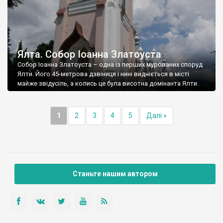
Ялта. Собор Іоанна Златоуста
Собор Іоанна Златоуста – одна із перших мурованих споруд
Ялти. Його 45-метрова дзвіниця і нині видніється в місті
майже звідусіль, а колись це була висотна домінанта Ялти.
1
2
3
4
5
Далі »
Станьте нашим автором