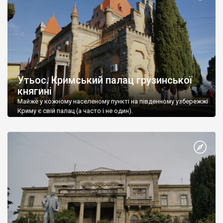
Утьос. Кримський палац грузинської
княгині
Майже у кожному населеному пункті на південному узбережжі
Криму є свій палац (а часто і не один).