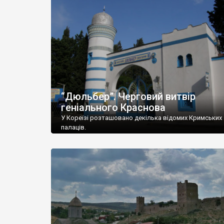
“Дюльбер”. Черговий витвір
геніального Краснова
У Кореїзі розташовано декілька відомих Кримських
палаців.