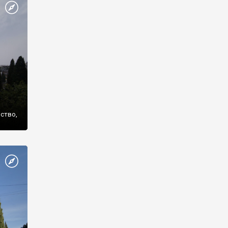
же
нство,