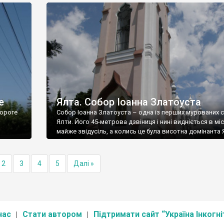
е
Ялта. Собор Іоанна Златоуста
ороге
Собор Іоанна Златоуста – одна із перших мурованих 
Ялти. Його 45-метрова дзвіниця і нині видніється в міс
майже звідусіль, а колись це була висотна домінанта 
2
3
4
5
Далі »
нас
Стати автором
Підтримати сайт “Україна Інкогні