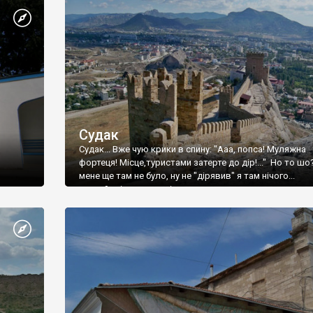
Судак
Судак... Вже чую крики в спину: "Ааа, попса! Муляжна
фортеця! Місце,туристами затерте до дір!..." Но то шо
мене ще там не було, ну не "дірявив" я там нічого...
принаймні до цього літа.