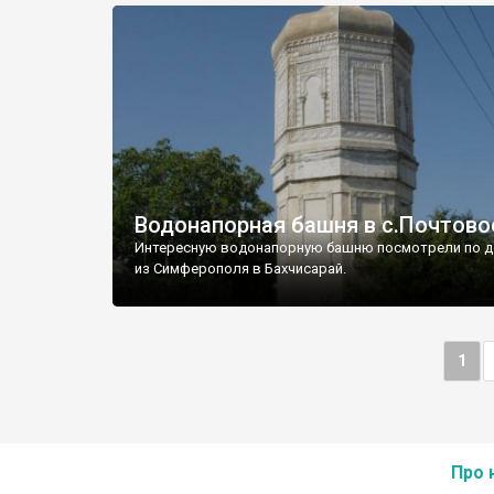
Водонапорная башня в с.Почтово
Интересную водонапорную башню посмотрели по д
из Симферополя в Бахчисарай.
1
Про 