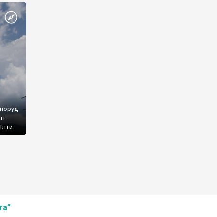
споруд
ті
Ялти.
та”