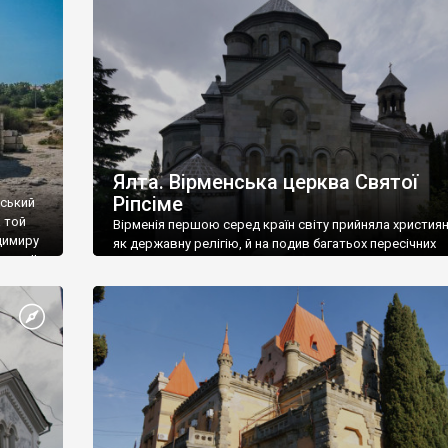
ефактів
називаються «повстяками» (postaki)…” “Вино. Крим
єкту
виробляє відмінне вино і його вдосталь: воно все ду
го».
легке біле і дуже […]
ти та
Ялта. Вірменська церква Святої
Ріпсіме
вський
 той
Вірменія першою серед країн світу прийняла христия
димиру
як державну релігію, й на подив багатьох пересічних
илю ІІ,
українців, які усіх кавказців вважають мусульманами,
 в
вірмени є відданими вірянами Христа