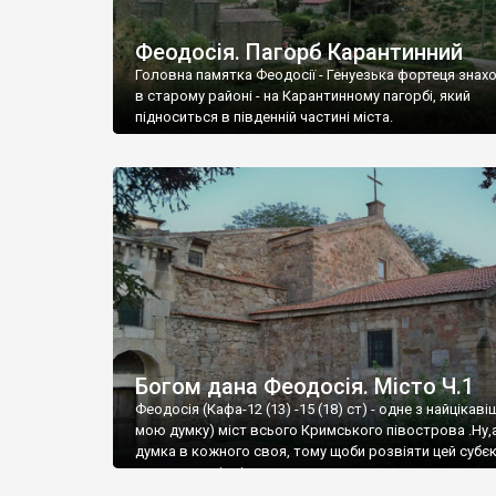
Феодосія. Пагорб Карантинний
Головна памятка Феодосії - Генуезька фортеця знах
в старому районі - на Карантинному пагорбі, який
підноситься в південній частині міста.
Богом дана Феодосія. Місто Ч.1
Феодосія (Кафа-12 (13) -15 (18) ст) - одне з найцікаві
мою думку) міст всього Кримського півострова .Ну,
думка в кожного своя, тому щоби розвіяти цей субєк
запрошую відвідати це