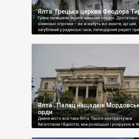
Ялта. Грецька церква Феодора Ти
Греки залишили Україні чималий спадок. Достатньо 
ніжинські огірочки – ви ж мабуть всі знаєте, що цей,
загублений у радянські часи, легендарний рецепт пр
Ніжин греки?
Ялта . Палац нащадків Мордовськ
орди
Дивне місто все таки Ялта. Такого контрасту між
багатством і бідністю, між розкішшю і розрухою в Ук
більше не знайдеш.