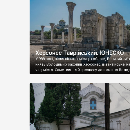
музею «Новгородський музей-заповідник» сотні арт
візантійської доби. Раритети викрадені з фондів об’
культурної спадщини ЮНЕСКО «Херсонеса Таврійсько
Офіційно – на виставку «Золото Візантії», але експер
влада в Україні вважають це лише […]
Херсонес Таврійський. ЮНЕСКО
У 988 році, після кількох місяців облоги, Великий киї
князь Володимир захопив Херсонес, візантійське, на
час, місто. Саме взяття Херсонесу дозволило Воло
диктувати свої умови візантійському імператору Вас
та одружитися з його дочкою Ганною. Цього ж року,
Херсонесі Володимир-язичник, став Василем-
християнином. А потім було Хрещення Русі. На честь
Херсонесу Таврійського названо місто […]