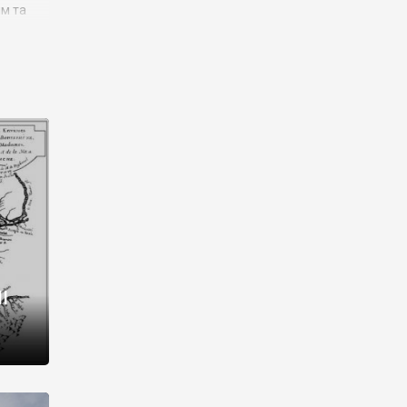
им та
ора і
є
го типу,
ей-
рний
ста:
 райони
від 2
I
і,
рукти,
 котрі