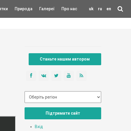
ятки
Природа
Галереї
Про нас
uk
ru
en
Станьте нашим автором
Підтримати сайт
Вхід