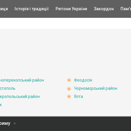
ниця
Історія і традиції
Регіони України
Закордон
Пам'
ноперекопський район
Феодосія
стополь
Чорноморський район
еропольський район
Ялта
к