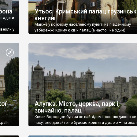
рона
Утьос. Кримський палац грузинськ
княгині
згадати
Майже у кожному населеному пункті на південному
ивезли у
узбережжі Криму є свій палац (а часто і не один).
ої
Алупка. Місто, церква, парк і,
звичайно, палац
Князь Воронцов був чи не найвідомішою людиною св
раїні
часу, але давайте не будемо кривити душею – чи знал
це прізвище до відвідин Алупки? Мабуть все таки ні.