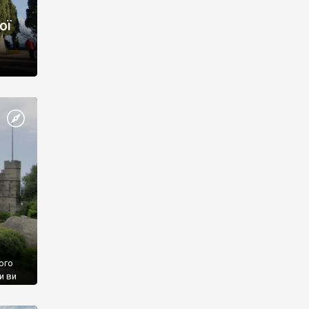
ої
ого
и ви