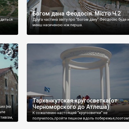
Богом дана Феодосія. Місто Ч.2
одиться
Друга частина звіту про "Богом дану" Феодосію буде 
менш насиченою ніж перша.
Тарханкутская кругосветка(от
Черноморского до Атлеша)
ших (на
але
К сожалению настоящей "кругосветки" не
тивізм,
получилось,пройти пешком вдоль побережья,поэтом
совершали радиальные вылазки из Оленевки.