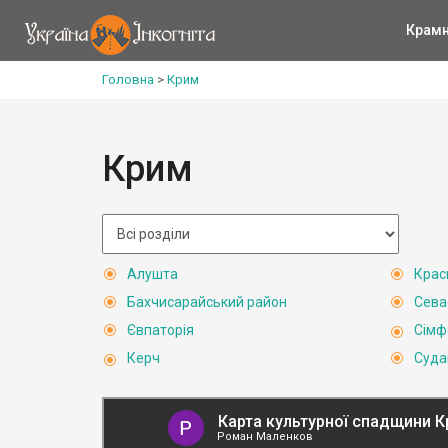
Крам
Головна
>
Крим
Крим
Алушта
Крас
Бахчисарайський район
Сева
Євпаторія
Сімф
Керч
Суда