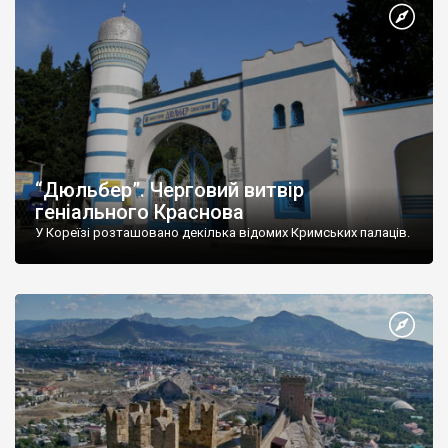
“Дюльбер”. Черговий витвір
геніального Краснова
У Кореїзі розташовано декілька відомих Кримських палаців.