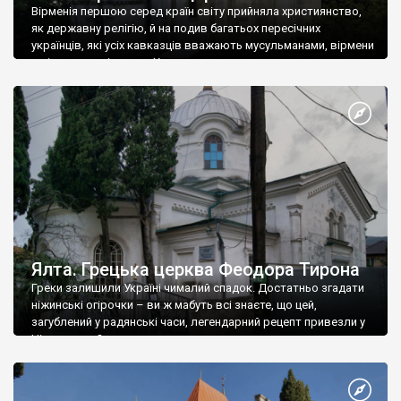
Вірменія першою серед країн світу прийняла християнство,
як державну релігію, й на подив багатьох пересічних
українців, які усіх кавказців вважають мусульманами, вірмени
є відданими вірянами Христа
Ялта. Грецька церква Феодора Тирона
Греки залишили Україні чималий спадок. Достатньо згадати
ніжинські огірочки – ви ж мабуть всі знаєте, що цей,
загублений у радянські часи, легендарний рецепт привезли у
Ніжин греки?