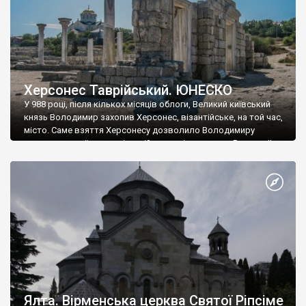
Херсонес Таврійський. ЮНЕСКО
У 988 році, після кількох місяців облоги, Великий київський
князь Володимир захопив Херсонес, візантійське, на той час,
місто. Саме взяття Херсонесу дозволило Володимиру
диктувати свої умови візантійському імператору Василю ІІ, та
одружитися з його дочкою Ганною. Цього ж року, в
Херсонесі Володимир-язичник, став Василем-християнином.
А потім було Хрещення Русі. На честь Херсонесу Таврійського
названо місто […]
Ялта. Вірменська церква Святої Ріпсіме