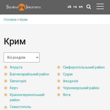
uk
ru
en
Головна
>
Крим
Крим
Алушта
Сімферопольський район
Бахчисарайський район
Судак
Євпаторія
Феодосія
Керч
Чорноморський район
Красноперекопський
Ялта
район
Севастополь