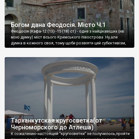
Богом дана Феодосія. Місто Ч.1
Феодосія (Кафа-12 (13) -15 (18) ст) - одне з найцікавіших (на
мою думку) міст всього Кримського півострова .Ну,але
думка в кожного своя, тому щоби розвіяти цей субєктивізм,
запрошую відвідати це
Тарханкутская кругосветка(от
Черноморского до Атлеша)
К сожалению настоящей "кругосветки" не получилось,пройти