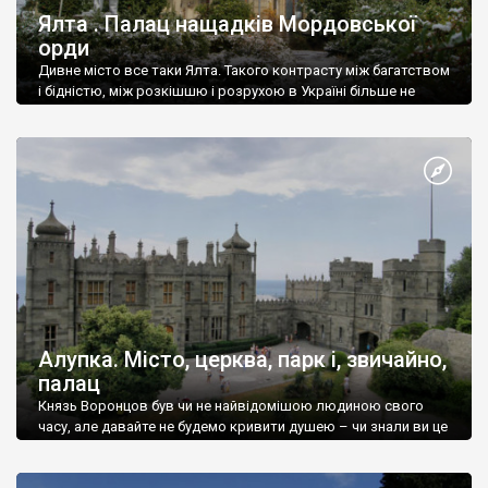
Ялта . Палац нащадків Мордовської
орди
Дивне місто все таки Ялта. Такого контрасту між багатством
і бідністю, між розкішшю і розрухою в Україні більше не
знайдеш.
Алупка. Місто, церква, парк і, звичайно,
палац
Князь Воронцов був чи не найвідомішою людиною свого
часу, але давайте не будемо кривити душею – чи знали ви це
прізвище до відвідин Алупки? Мабуть все таки ні.