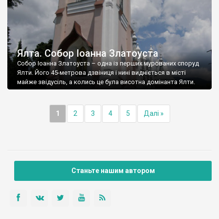
Ялта. Собор Іоанна Златоуста
Собор Іоанна Златоуста – одна із перших мурованих споруд
Ялти. Його 45-метрова дзвіниця і нині видніється в місті
майже звідусіль, а колись це була висотна домінанта Ялти.
1
2
3
4
5
Далі »
Станьте нашим автором