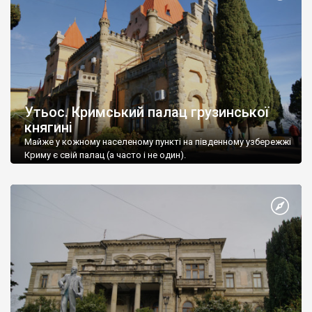
Утьос. Кримський палац грузинської
княгині
Майже у кожному населеному пункті на південному узбережжі
Криму є свій палац (а часто і не один).