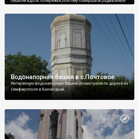
пешком вдоль побережья,поэтому совершали радиальные
вылазки из Оленевки.
Водонапорная башня в с.Почтовое
Интересную водонапорную башню посмотрели по дороге из
Симферополя в Бахчисарай.