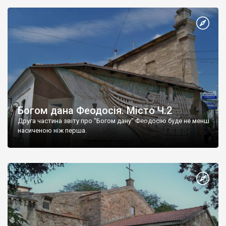
Богом дана Феодосія. Місто Ч.2
Друга частина звіту про "Богом дану" Феодосію буде не менш
насиченою ніж перша.