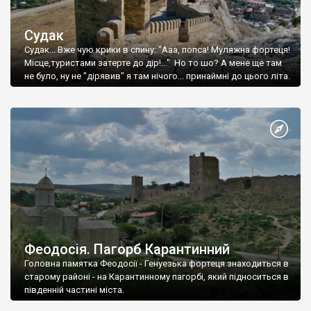
Судак
Судак... Вже чую крики в спину: "Ааа, попса! Муляжна фортеця!
Місце,туристами затерте до дір!..." Но то шо? А мене ще там
не було, ну не "дірявив" я там нічого... принаймні до цього літа.
Феодосія. Пагорб Карантинний
Головна памятка Феодосії - Генуезька фортеця знаходиться в
старому районі - на Карантинному пагорбі, який підноситься в
південній частині міста.