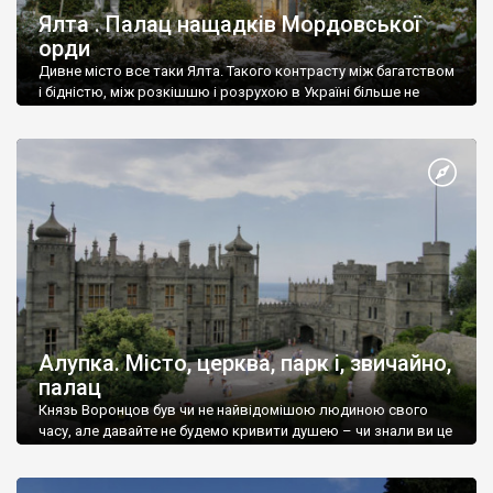
Ялта . Палац нащадків Мордовської
орди
Дивне місто все таки Ялта. Такого контрасту між багатством
і бідністю, між розкішшю і розрухою в Україні більше не
знайдеш.
Алупка. Місто, церква, парк і, звичайно,
палац
Князь Воронцов був чи не найвідомішою людиною свого
часу, але давайте не будемо кривити душею – чи знали ви це
прізвище до відвідин Алупки? Мабуть все таки ні.