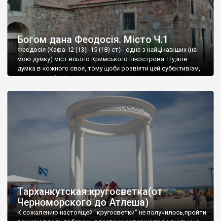
Богом дана Феодосія. Місто Ч.1
Феодосія (Кафа-12 (13) -15 (18) ст) - одне з найцікавіших (на
мою думку) міст всього Кримського півострова .Ну,але
думка в кожного своя, тому щоби розвіяти цей субєктивізм,
запрошую відвідати це
Тарханкутская кругосветка(от
Черноморского до Атлеша)
К сожалению настоящей "кругосветки" не получилось,пройти