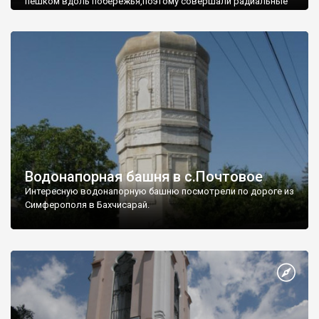
пешком вдоль побережья,поэтому совершали радиальные
вылазки из Оленевки.
Водонапорная башня в с.Почтовое
Интересную водонапорную башню посмотрели по дороге из
Симферополя в Бахчисарай.