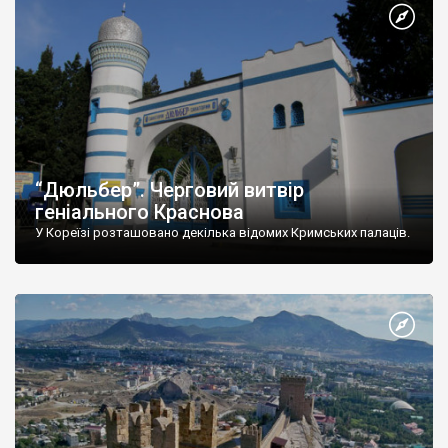
“Дюльбер”. Черговий витвір
геніального Краснова
У Кореїзі розташовано декілька відомих Кримських палаців.