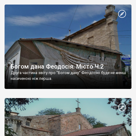
Богом дана Феодосія. Місто Ч.2
Друга частина звіту про "Богом дану" Феодосію буде не менш
насиченою ніж перша.