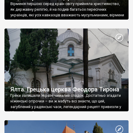
Вірменія першою серед країн світу прийняла християнство,
як державну релігію, й на подив багатьох пересічних
українців, які усіх кавказців вважають мусульманами, вірмени
є відданими вірянами Христа
Ялта. Грецька церква Феодора Тирона
Греки залишили Україні чималий спадок. Достатньо згадати
ніжинські огірочки – ви ж мабуть всі знаєте, що цей,
загублений у радянські часи, легендарний рецепт привезли у
Ніжин греки?