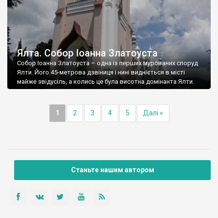
Ялта. Собор Іоанна Златоуста
Собор Іоанна Златоуста – одна із перших мурованих споруд
Ялти. Його 45-метрова дзвіниця і нині видніється в місті
майже звідусіль, а колись це була висотна домінанта Ялти.
1
2
3
4
5
Далі »
Станьте нашим автором