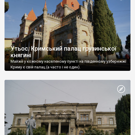
Утьос. Кримський палац грузинської
княгині
Майже у кожному населеному пункті на південному узбережжі
Криму є свій палац (а часто і не один).