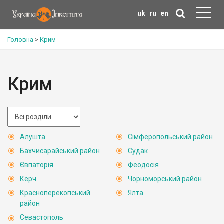
uk
ru
en
Головна
>
Крим
Крим
Алушта
Сімферопольський район
Бахчисарайський район
Судак
Євпаторія
Феодосія
Керч
Чорноморський район
Красноперекопський
Ялта
район
Севастополь