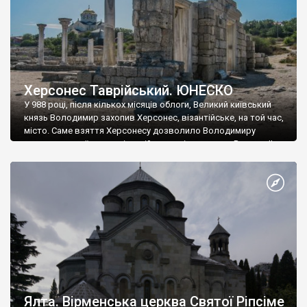
Херсонес Таврійський. ЮНЕСКО
У 988 році, після кількох місяців облоги, Великий київський
князь Володимир захопив Херсонес, візантійське, на той час,
місто. Саме взяття Херсонесу дозволило Володимиру
диктувати свої умови візантійському імператору Василю ІІ, та
одружитися з його дочкою Ганною. Цього ж року, в
Херсонесі Володимир-язичник, став Василем-християнином.
А потім було Хрещення Русі. На честь Херсонесу Таврійського
названо місто […]
Ялта. Вірменська церква Святої Ріпсіме