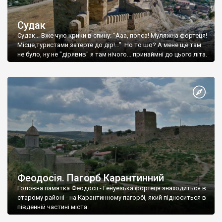
Судак
Судак... Вже чую крики в спину: "Ааа, попса! Муляжна фортеця!
Місце,туристами затерте до дір!..." Но то шо? А мене ще там
не було, ну не "дірявив" я там нічого... принаймні до цього літа.
Феодосія. Пагорб Карантинний
Головна памятка Феодосії - Генуезька фортеця знаходиться в
старому районі - на Карантинному пагорбі, який підноситься в
південній частині міста.