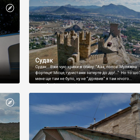
Судак
Судак... Вже чую крики в спину: "Ааа, попса! Муляжна
фортеця! Місце,туристами затерте до дір!..." Но то шо
мене ще там не було, ну не "дірявив" я там нічого...
принаймні до цього літа.