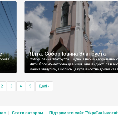
е
Ялта. Собор Іоанна Златоуста
ороге
Собор Іоанна Златоуста – одна із перших мурованих 
Ялти. Його 45-метрова дзвіниця і нині видніється в міс
майже звідусіль, а колись це була висотна домінанта 
2
3
4
5
Далі »
нас
Стати автором
Підтримати сайт “Україна Інкогні