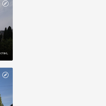
же
нство,