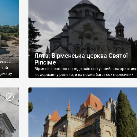
ефактів
називаються «повстяками» (postaki)…” “Вино. Крим
єкту
виробляє відмінне вино і його вдосталь: воно все ду
го».
легке біле і дуже […]
ти та
Ялта. Вірменська церква Святої
Ріпсіме
вський
 той
Вірменія першою серед країн світу прийняла христия
димиру
як державну релігію, й на подив багатьох пересічних
илю ІІ,
українців, які усіх кавказців вважають мусульманами,
 в
вірмени є відданими вірянами Христа