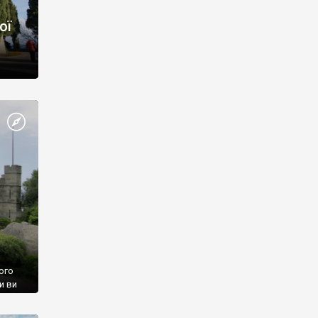
ої
ого
и ви