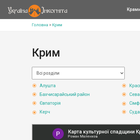
Крам
Головна
>
Крим
Крим
Алушта
Крас
Бахчисарайський район
Сева
Євпаторія
Сімф
Керч
Суда