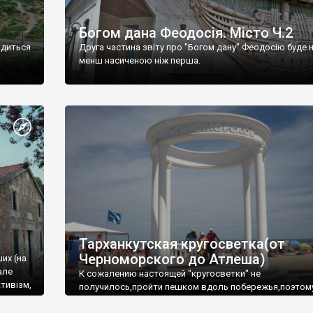
Богом дана Феодосія. Місто Ч.2
одиться
Друга частина звіту про "Богом дану" Феодосію буде 
менш насиченою ніж перша.
Тарханкутская кругосветка(от
Черноморского до Атлеша)
ших (на
але
К сожалению настоящей "кругосветки" не
тивізм,
получилось,пройти пешком вдоль побережья,поэтом
совершали радиальные вылазки из Оленевки.