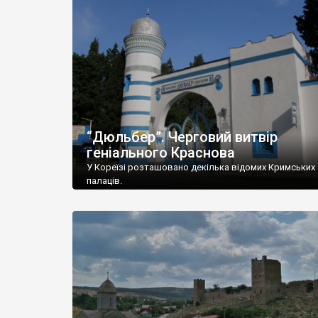
“Дюльбер”. Черговий витвір
геніального Краснова
У Кореїзі розташовано декілька відомих Кримських
палаців.