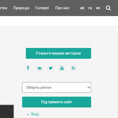
ятки
Природа
Галереї
Про нас
uk
ru
en
Станьте нашим автором
Підтримати сайт
Вхід