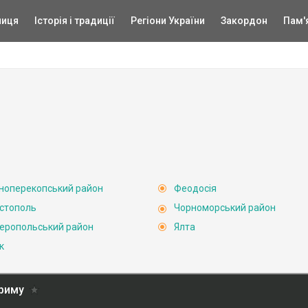
ниця
Історія і традиції
Регіони України
Закордон
Пам'
ноперекопський район
Феодосія
стополь
Чорноморський район
еропольський район
Ялта
к