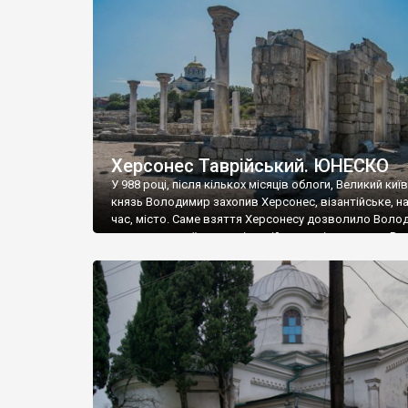
музею «Новгородський музей-заповідник» сотні арт
візантійської доби. Раритети викрадені з фондів об’
культурної спадщини ЮНЕСКО «Херсонеса Таврійсько
Офіційно – на виставку «Золото Візантії», але експер
влада в Україні вважають це лише […]
Херсонес Таврійський. ЮНЕСКО
У 988 році, після кількох місяців облоги, Великий киї
князь Володимир захопив Херсонес, візантійське, на
час, місто. Саме взяття Херсонесу дозволило Воло
диктувати свої умови візантійському імператору Вас
та одружитися з його дочкою Ганною. Цього ж року,
Херсонесі Володимир-язичник, став Василем-
християнином. А потім було Хрещення Русі. На честь
Херсонесу Таврійського названо місто […]