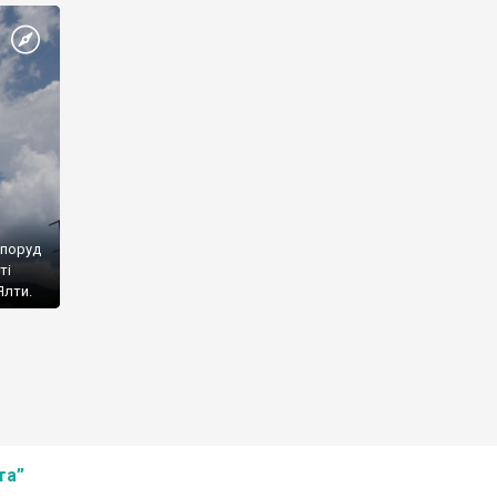
споруд
ті
Ялти.
та”