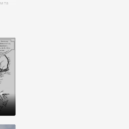
им та
ора і
є
го типу,
ей-
рний
ста:
 райони
від 2
I
і,
рукти,
 котрі