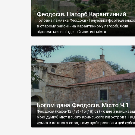
Феодосія. Пагорб Карантинний
Головна памятка Феодосії - Генуезька фортеця знах
в старому районі - на Карантинному пагорбі, який
підноситься в південній частині міста.
Богом дана Феодосія. Місто Ч.1
Феодосія (Кафа-12 (13) -15 (18) ст) - одне з найцікаві
мою думку) міст всього Кримського півострова .Ну,
думка в кожного своя, тому щоби розвіяти цей субєк
запрошую відвідати це