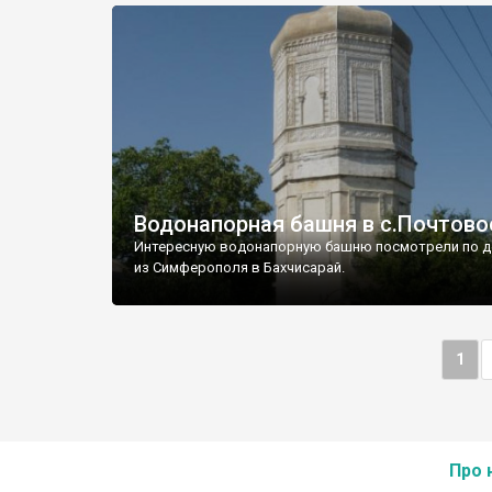
Водонапорная башня в с.Почтово
Интересную водонапорную башню посмотрели по д
из Симферополя в Бахчисарай.
1
Про 