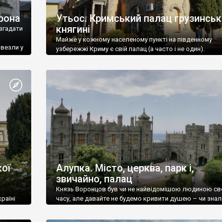
рона
Утьос. Кримський палац грузинськ
княгині
згадати
Майже у кожному населеному пункті на південному
ивезли у
узбережжі Криму є свій палац (а часто і не один).
ої
Алупка. Місто, церква, парк і,
звичайно, палац
Князь Воронцов був чи не найвідомішою людиною св
раїні
часу, але давайте не будемо кривити душею – чи знал
це прізвище до відвідин Алупки? Мабуть все таки ні.