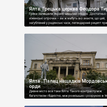
Ялта. Грецька церква Феодора Ти
Греки залишили Україні чималий спадок. Достатньо 
ніжинські огірочки – ви ж мабуть всі знаєте, що цей,
загублений у радянські часи, легендарний рецепт пр
Ніжин греки?
Ялта . Палац нащадків Мордовськ
орди
Дивне місто все таки Ялта. Такого контрасту між
багатством і бідністю, між розкішшю і розрухою в Ук
більше не знайдеш.