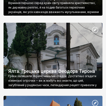
Вірменія першою серед країн світу прийняла християнство,
як державну релігію, й на подив багатьох пересічних
українців, які усіх кавказців вважають мусульманами, вірмени
є відданими вірянами Христа
Ялта. Грецька церква Феодора Тирона
Греки залишили Україні чималий спадок. Достатньо згадати
ніжинські огірочки – ви ж мабуть всі знаєте, що цей,
загублений у радянські часи, легендарний рецепт привезли у
Ніжин греки?