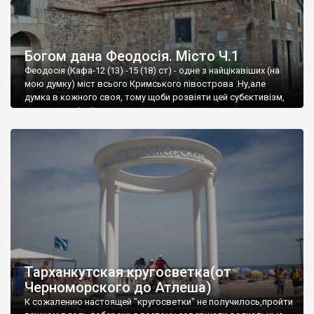
Богом дана Феодосія. Місто Ч.1
Феодосія (Кафа-12 (13) -15 (18) ст) - одне з найцікавіших (на
мою думку) міст всього Кримського півострова .Ну,але
думка в кожного своя, тому щоби розвіяти цей субєктивізм,
запрошую відвідати це
Тарханкутская кругосветка(от
Черноморского до Атлеша)
К сожалению настоящей "кругосветки" не получилось,пройти