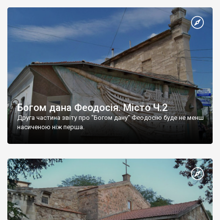
Богом дана Феодосія. Місто Ч.2
Друга частина звіту про "Богом дану" Феодосію буде не менш
насиченою ніж перша.