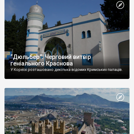
“Дюльбер”. Черговий витвір
геніального Краснова
У Кореїзі розташовано декілька відомих Кримських палаців.