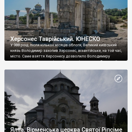
Херсонес Таврійський. ЮНЕСКО
У 988 році, після кількох місяців облоги, Великий київський
князь Володимир захопив Херсонес, візантійське, на той час,
місто. Саме взяття Херсонесу дозволило Володимиру
диктувати свої умови візантійському імператору Василю ІІ, та
одружитися з його дочкою Ганною. Цього ж року, в
Херсонесі Володимир-язичник, став Василем-християнином.
А потім було Хрещення Русі. На честь Херсонесу Таврійського
названо місто […]
Ялта. Вірменська церква Святої Ріпсіме