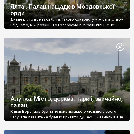
Ялта . Палац нащадків Мордовської
орди
Дивне місто все таки Ялта. Такого контрасту між багатством
і бідністю, між розкішшю і розрухою в Україні більше не
знайдеш.
Алупка. Місто, церква, парк і, звичайно,
палац
Князь Воронцов був чи не найвідомішою людиною свого
часу, але давайте не будемо кривити душею – чи знали ви це
прізвище до відвідин Алупки? Мабуть все таки ні.