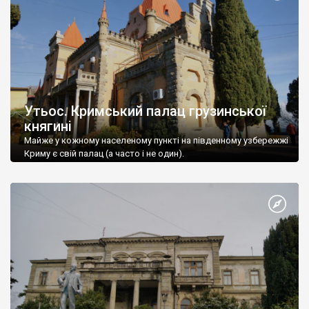
Утьос. Кримський палац грузинської
княгині
Майже у кожному населеному пункті на південному узбережжі
Криму є свій палац (а часто і не один).