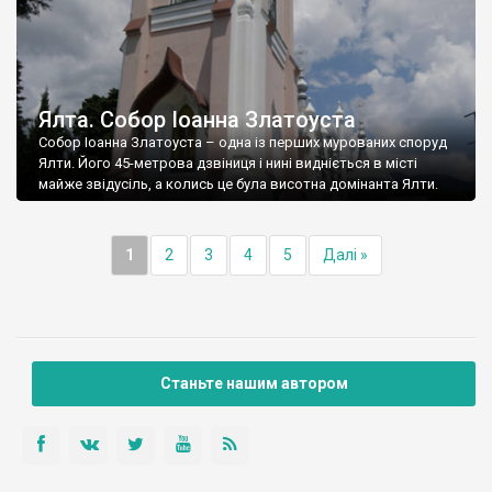
Ялта. Собор Іоанна Златоуста
Собор Іоанна Златоуста – одна із перших мурованих споруд
Ялти. Його 45-метрова дзвіниця і нині видніється в місті
майже звідусіль, а колись це була висотна домінанта Ялти.
1
2
3
4
5
Далі »
Станьте нашим автором