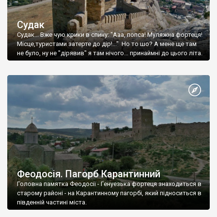
Судак
Судак... Вже чую крики в спину: "Ааа, попса! Муляжна фортеця!
Місце,туристами затерте до дір!..." Но то шо? А мене ще там
не було, ну не "дірявив" я там нічого... принаймні до цього літа.
Феодосія. Пагорб Карантинний
Головна памятка Феодосії - Генуезька фортеця знаходиться в
старому районі - на Карантинному пагорбі, який підноситься в
південній частині міста.