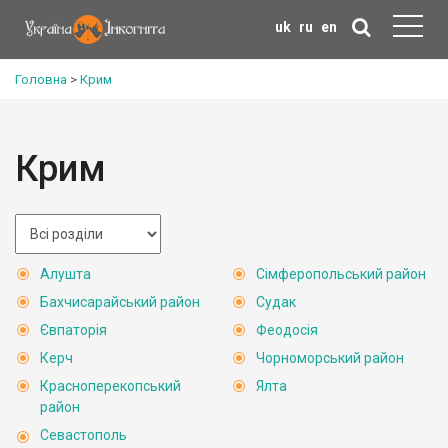
uk
ru
en
Головна
>
Крим
Крим
Алушта
Сімферопольський район
Бахчисарайський район
Судак
Євпаторія
Феодосія
Керч
Чорноморський район
Красноперекопський
Ялта
район
Севастополь