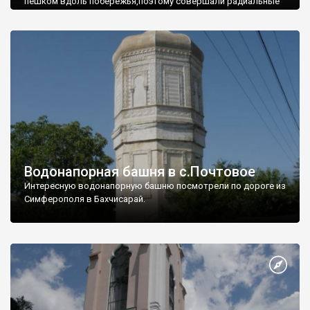
пешком вдоль побережья,поэтому совершали радиальные
вылазки из Оленевки.
Водонапорная башня в с.Почтовое
Интересную водонапорную башню посмотрели по дороге из
Симферополя в Бахчисарай.