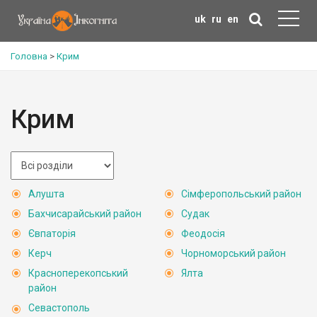
uk
ru
en
Головна
>
Крим
Крим
Алушта
Сімферопольський район
Бахчисарайський район
Судак
Євпаторія
Феодосія
Керч
Чорноморський район
Красноперекопський
Ялта
район
Севастополь