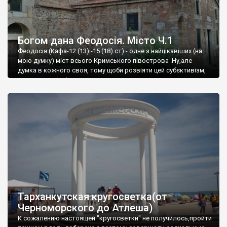
Богом дана Феодосія. Місто Ч.1
Феодосія (Кафа-12 (13) -15 (18) ст) - одне з найцікавіших (на
мою думку) міст всього Кримського півострова .Ну,але
думка в кожного своя, тому щоби розвіяти цей субєктивізм,
запрошую відвідати це
Тарханкутская кругосветка(от
Черноморского до Атлеша)
К сожалению настоящей "кругосветки" не получилось,пройти