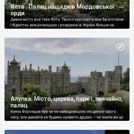
Ялта . Палац нащадків Мордовської
орди
Дивне місто все таки Ялта. Такого контрасту між багатством
і бідністю, між розкішшю і розрухою в Україні більше не
знайдеш.
Алупка. Місто, церква, парк і, звичайно,
палац
Князь Воронцов був чи не найвідомішою людиною свого
часу, але давайте не будемо кривити душею – чи знали ви це
прізвище до відвідин Алупки? Мабуть все таки ні.