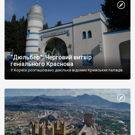
“Дюльбер”. Черговий витвір
геніального Краснова
У Кореїзі розташовано декілька відомих Кримських палаців.