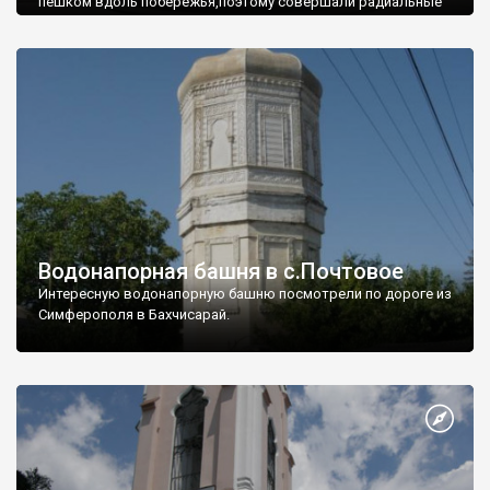
пешком вдоль побережья,поэтому совершали радиальные
вылазки из Оленевки.
Водонапорная башня в с.Почтовое
Интересную водонапорную башню посмотрели по дороге из
Симферополя в Бахчисарай.