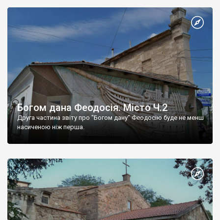
Богом дана Феодосія. Місто Ч.2
Друга частина звіту про "Богом дану" Феодосію буде не менш
насиченою ніж перша.