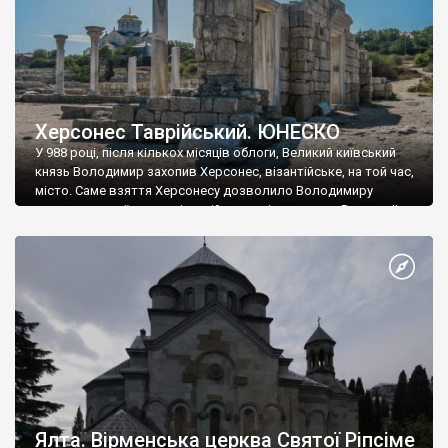
Херсонес Таврійський. ЮНЕСКО
У 988 році, після кількох місяців облоги, Великий київський
князь Володимир захопив Херсонес, візантійське, на той час,
місто. Саме взяття Херсонесу дозволило Володимиру
диктувати свої умови візантійському імператору Василю ІІ, та
одружитися з його дочкою Ганною. Цього ж року, в
Херсонесі Володимир-язичник, став Василем-християнином.
А потім було Хрещення Русі. На честь Херсонесу Таврійського
названо місто […]
Ялта. Вірменська церква Святої Ріпсіме