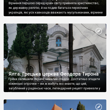
Вірменія першою серед країн світу прийняла християнство,
як державну релігію, й на подив багатьох пересічних
українців, які усіх кавказців вважають мусульманами, вірмени
є відданими вірянами Христа
Ялта. Грецька церква Феодора Тирона
Греки залишили Україні чималий спадок. Достатньо згадати
ніжинські огірочки – ви ж мабуть всі знаєте, що цей,
загублений у радянські часи, легендарний рецепт привезли у
Ніжин греки?