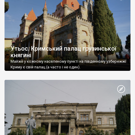
Утьос. Кримський палац грузинської
княгині
Майже у кожному населеному пункті на південному узбережжі
Криму є свій палац (а часто і не один).