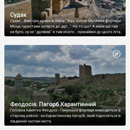
Судак
Судак... Вже чую крики в спину: "Ааа, попса! Муляжна фортеця!
Місце,туристами затерте до дір!..." Но то шо? А мене ще там
не було, ну не "дірявив" я там нічого... принаймні до цього літа.
Феодосія. Пагорб Карантинний
Головна памятка Феодосії - Генуезька фортеця знаходиться в
старому районі - на Карантинному пагорбі, який підноситься в
південній частині міста.