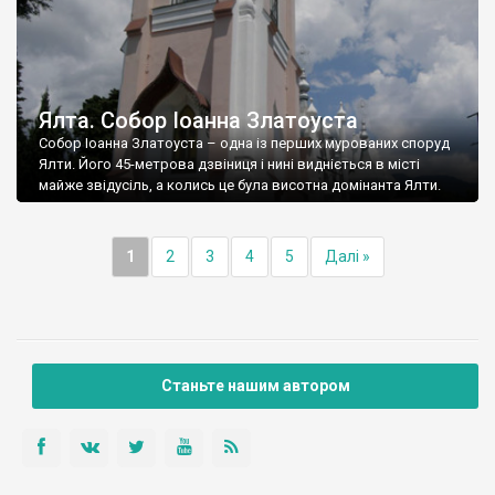
Ялта. Собор Іоанна Златоуста
Собор Іоанна Златоуста – одна із перших мурованих споруд
Ялти. Його 45-метрова дзвіниця і нині видніється в місті
майже звідусіль, а колись це була висотна домінанта Ялти.
1
2
3
4
5
Далі »
Станьте нашим автором