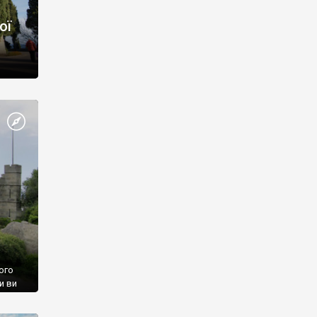
ої
ого
и ви