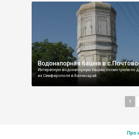
Водонапорная башня в с.Почтово
Интересную водонапорную башню посмотрели по д
из Симферополя в Бахчисарай.
1
Про 