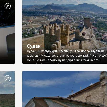
Судак
Судак... Вже чую крики в спину: "Ааа, попса! Муляжна
фортеця! Місце,туристами затерте до дір!..." Но то шо
мене ще там не було, ну не "дірявив" я там нічого...
принаймні до цього літа.