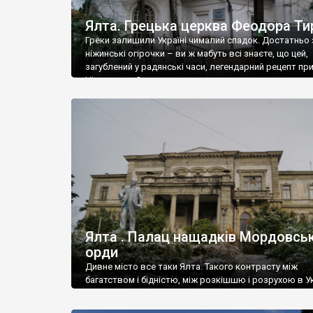
Ялта. Грецька церква Феодора Ти
Греки залишили Україні чималий спадок. Достатньо 
ніжинські огірочки – ви ж мабуть всі знаєте, що цей,
загублений у радянські часи, легендарний рецепт пр
Ніжин греки?
Ялта . Палац нащадків Мордовськ
орди
Дивне місто все таки Ялта. Такого контрасту між
багатством і бідністю, між розкішшю і розрухою в Ук
більше не знайдеш.