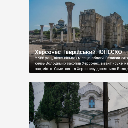
музею «Новгородський музей-заповідник» сотні арт
візантійської доби. Раритети викрадені з фондів об’
культурної спадщини ЮНЕСКО «Херсонеса Таврійсько
Офіційно – на виставку «Золото Візантії», але експер
влада в Україні вважають це лише […]
Херсонес Таврійський. ЮНЕСКО
У 988 році, після кількох місяців облоги, Великий киї
князь Володимир захопив Херсонес, візантійське, на
час, місто. Саме взяття Херсонесу дозволило Воло
диктувати свої умови візантійському імператору Вас
та одружитися з його дочкою Ганною. Цього ж року,
Херсонесі Володимир-язичник, став Василем-
християнином. А потім було Хрещення Русі. На честь
Херсонесу Таврійського названо місто […]