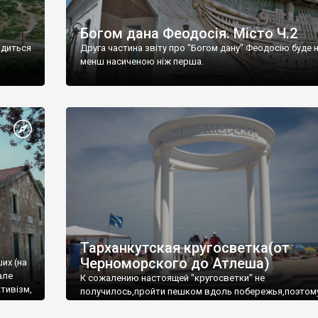
Богом дана Феодосія. Місто Ч.2
одиться
Друга частина звіту про "Богом дану" Феодосію буде 
менш насиченою ніж перша.
Тарханкутская кругосветка(от
Черноморского до Атлеша)
ших (на
але
К сожалению настоящей "кругосветки" не
тивізм,
получилось,пройти пешком вдоль побережья,поэтом
совершали радиальные вылазки из Оленевки.