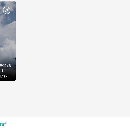
споруд
ті
Ялти.
та”