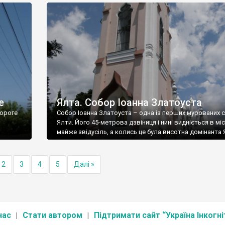
е
Ялта. Собор Іоанна Златоуста
ороге
Собор Іоанна Златоуста – одна із перших мурованих 
Ялти. Його 45-метрова дзвіниця і нині видніється в міс
майже звідусіль, а колись це була висотна домінанта 
2
3
4
5
Далі »
нас
Стати автором
Підтримати сайт “Україна Інкогні