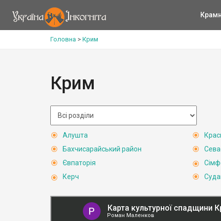
Крам
Головна
>
Крим
Крим
Алушта
Крас
Бахчисарайський район
Сева
Євпаторія
Сімф
Керч
Суда