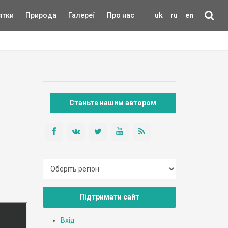
ятки
Природа
Галереї
Про нас
uk
ru
en
Станьте нашим автором
Підтримати сайт
Вхід