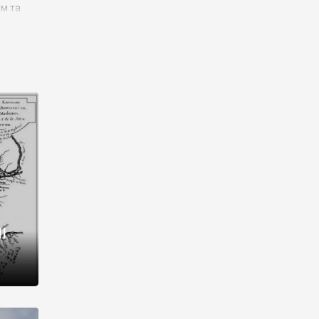
им та
ора і
є
го типу,
ей-
рний
ста:
 райони
від 2
I
і,
рукти,
 котрі