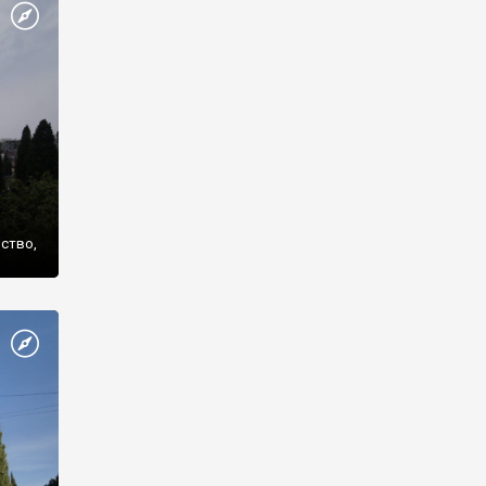
же
нство,