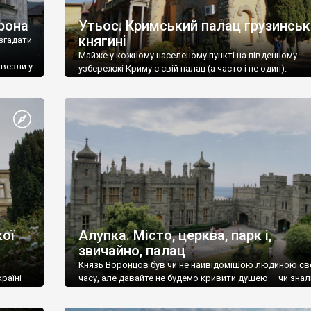
рона
Утьос. Кримський палац грузинськ
княгині
згадати
Майже у кожному населеному пункті на південному
ивезли у
узбережжі Криму є свій палац (а часто і не один).
ої
Алупка. Місто, церква, парк і,
звичайно, палац
Князь Воронцов був чи не найвідомішою людиною св
раїні
часу, але давайте не будемо кривити душею – чи знал
це прізвище до відвідин Алупки? Мабуть все таки ні.