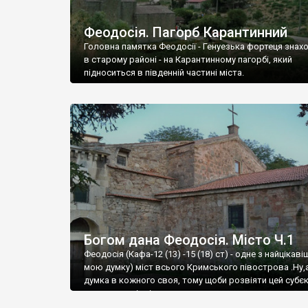
Феодосія. Пагорб Карантинний
Головна памятка Феодосії - Генуезька фортеця знах
в старому районі - на Карантинному пагорбі, який
підноситься в південній частині міста.
Богом дана Феодосія. Місто Ч.1
Феодосія (Кафа-12 (13) -15 (18) ст) - одне з найцікаві
мою думку) міст всього Кримського півострова .Ну,
думка в кожного своя, тому щоби розвіяти цей субєк
запрошую відвідати це