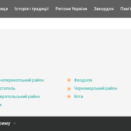
ниця
Історія і традиції
Регіони України
Закордон
Пам'
ноперекопський район
Феодосія
стополь
Чорноморський район
еропольський район
Ялта
к