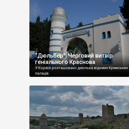
“Дюльбер”. Черговий витвір
геніального Краснова
У Кореїзі розташовано декілька відомих Кримських
палаців.