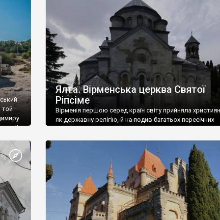
ефактів
називаються «повстяками» (postaki)…” “Вино. Крим
єкту
виробляє відмінне вино і його вдосталь: воно все ду
го».
легке біле і дуже […]
ти та
Ялта. Вірменська церква Святої
Ріпсіме
вський
 той
Вірменія першою серед країн світу прийняла христия
димиру
як державну релігію, й на подив багатьох пересічних
илю ІІ,
українців, які усіх кавказців вважають мусульманами,
 в
вірмени є відданими вірянами Христа