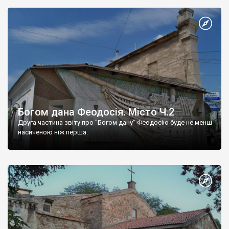
Богом дана Феодосія. Місто Ч.2
Друга частина звіту про "Богом дану" Феодосію буде не менш
насиченою ніж перша.