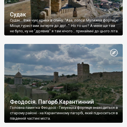
Судак
Судак... Вже чую крики в спину: "Ааа, попса! Муляжна фортеця!
Місце,туристами затерте до дір!..." Но то шо? А мене ще там
не було, ну не "дірявив" я там нічого... принаймні до цього літа.
Феодосія. Пагорб Карантинний
Головна памятка Феодосії - Генуезька фортеця знаходиться в
старому районі - на Карантинному пагорбі, який підноситься в
південній частині міста.