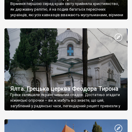
Вірменія першою серед країн світу прийняла християнство,
як державну релігію, й на подив багатьох пересічних
українців, які усіх кавказців вважають мусульманами, вірмени
є відданими вірянами Христа
Ялта. Грецька церква Феодора Тирона
Греки залишили Україні чималий спадок. Достатньо згадати
ніжинські огірочки – ви ж мабуть всі знаєте, що цей,
загублений у радянські часи, легендарний рецепт привезли у
Ніжин греки?