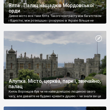
Ялта . Палац нащадків Мордовської
орди
Дивне місто все таки Ялта. Такого контрасту між багатством
і бідністю, між розкішшю і розрухою в Україні більше не
знайдеш.
Алупка. Місто, церква, парк і, звичайно,
палац
Князь Воронцов був чи не найвідомішою людиною свого
часу, але давайте не будемо кривити душею – чи знали ви це
прізвище до відвідин Алупки? Мабуть все таки ні.