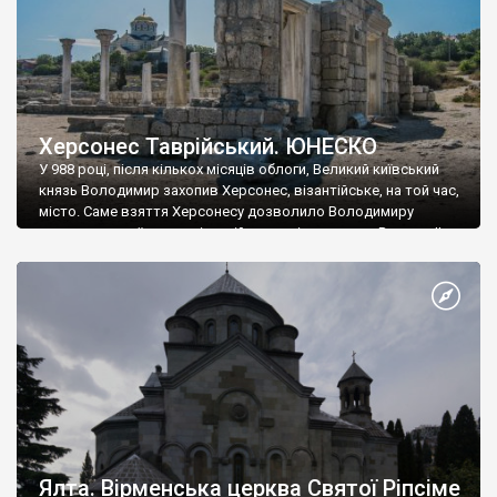
Херсонес Таврійський. ЮНЕСКО
У 988 році, після кількох місяців облоги, Великий київський
князь Володимир захопив Херсонес, візантійське, на той час,
місто. Саме взяття Херсонесу дозволило Володимиру
диктувати свої умови візантійському імператору Василю ІІ, та
одружитися з його дочкою Ганною. Цього ж року, в
Херсонесі Володимир-язичник, став Василем-християнином.
А потім було Хрещення Русі. На честь Херсонесу Таврійського
названо місто […]
Ялта. Вірменська церква Святої Ріпсіме