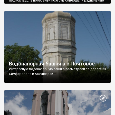
пешком вдоль побережья,поэтому совершали радиальные
вылазки из Оленевки.
Водонапорная башня в с.Почтовое
Интересную водонапорную башню посмотрели по дороге из
Симферополя в Бахчисарай.