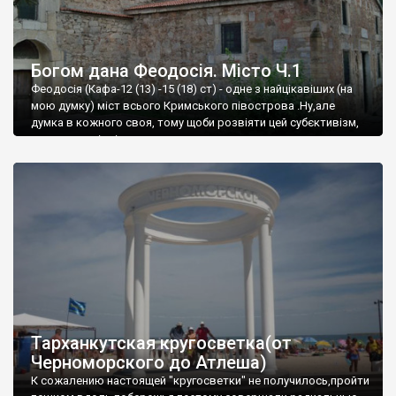
Богом дана Феодосія. Місто Ч.1
Феодосія (Кафа-12 (13) -15 (18) ст) - одне з найцікавіших (на
мою думку) міст всього Кримського півострова .Ну,але
думка в кожного своя, тому щоби розвіяти цей субєктивізм,
запрошую відвідати це
Тарханкутская кругосветка(от
Черноморского до Атлеша)
К сожалению настоящей "кругосветки" не получилось,пройти