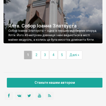
Ялта. Собор Іоанна Златоуста
Собор Іоанна Златоуста – одна із перших мурованих споруд
Ялти. Його 45-метрова дзвіниця і нині видніється в місті
майже звідусіль, а колись це була висотна домінанта Ялти.
1
2
3
4
5
Далі »
Станьте нашим автором