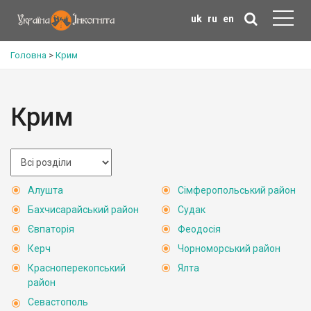
uk
ru
en
Головна
>
Крим
Крим
Алушта
Сімферопольський район
Бахчисарайський район
Судак
Євпаторія
Феодосія
Керч
Чорноморський район
Красноперекопський
Ялта
район
Севастополь