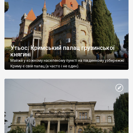
Утьос. Кримський палац грузинської
княгині
Майже у кожному населеному пункті на південному узбережжі
Криму є свій палац (а часто і не один).