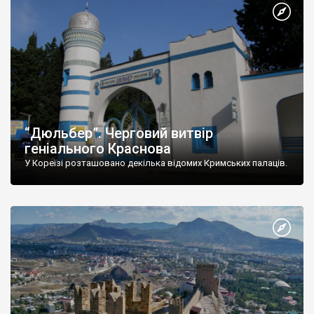
“Дюльбер”. Черговий витвір
геніального Краснова
У Кореїзі розташовано декілька відомих Кримських палаців.