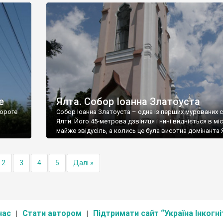
е
Ялта. Собор Іоанна Златоуста
ороге
Собор Іоанна Златоуста – одна із перших мурованих 
Ялти. Його 45-метрова дзвіниця і нині видніється в міс
майже звідусіль, а колись це була висотна домінанта 
2
3
4
5
Далі »
нас
Стати автором
Підтримати сайт “Україна Інкогні