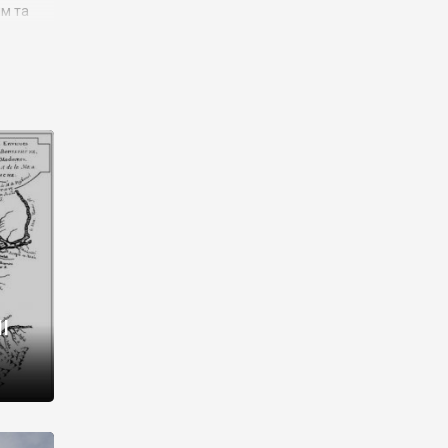
им та
ора і
є
го типу,
ей-
рний
ста:
 райони
від 2
I
і,
рукти,
 котрі