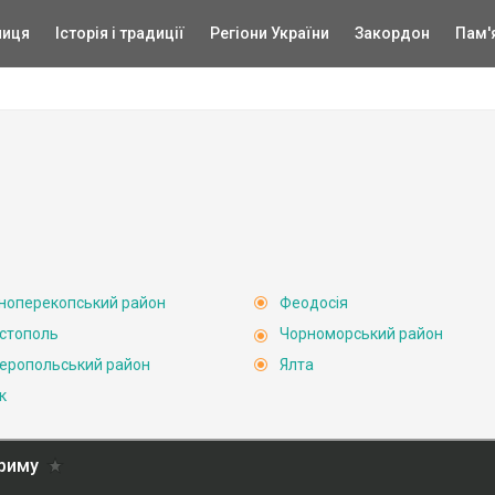
ниця
Історія і традиції
Регіони України
Закордон
Пам'
ноперекопський район
Феодосія
стополь
Чорноморський район
еропольський район
Ялта
к