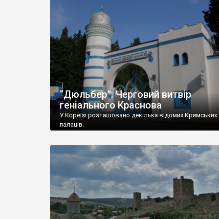
“Дюльбер”. Черговий витвір
геніального Краснова
У Кореїзі розташовано декілька відомих Кримських
палаців.