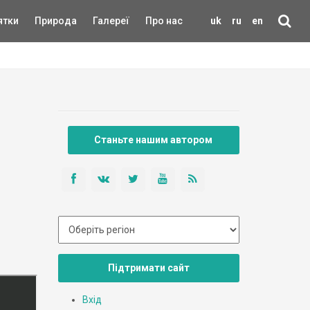
ятки
Природа
Галереї
Про нас
uk
ru
en
Станьте нашим автором
Підтримати сайт
Вхід