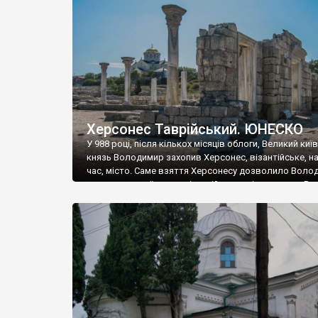
музею «Новгородський музей-заповідник» сотні арт
візантійської доби. Раритети викрадені з фондів об’
культурної спадщини ЮНЕСКО «Херсонеса Таврійсько
Офіційно – на виставку «Золото Візантії», але експер
влада в Україні вважають це лише […]
Херсонес Таврійський. ЮНЕСКО
У 988 році, після кількох місяців облоги, Великий киї
князь Володимир захопив Херсонес, візантійське, на
час, місто. Саме взяття Херсонесу дозволило Воло
диктувати свої умови візантійському імператору Вас
та одружитися з його дочкою Ганною. Цього ж року,
Херсонесі Володимир-язичник, став Василем-
християнином. А потім було Хрещення Русі. На честь
Херсонесу Таврійського названо місто […]