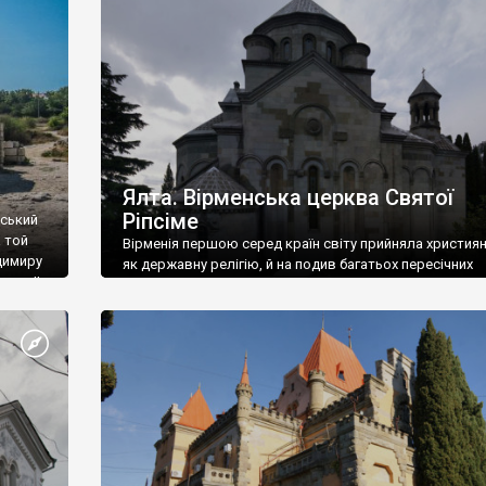
ефактів
називаються «повстяками» (postaki)…” “Вино. Крим
єкту
виробляє відмінне вино і його вдосталь: воно все ду
го».
легке біле і дуже […]
ти та
Ялта. Вірменська церква Святої
Ріпсіме
вський
 той
Вірменія першою серед країн світу прийняла христия
димиру
як державну релігію, й на подив багатьох пересічних
илю ІІ,
українців, які усіх кавказців вважають мусульманами,
 в
вірмени є відданими вірянами Христа