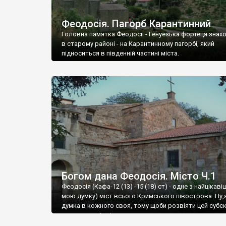
Феодосія. Пагорб Карантинний
Головна памятка Феодосії - Генуезька фортеця знах
в старому районі - на Карантинному пагорбі, який
підноситься в південній частині міста.
Богом дана Феодосія. Місто Ч.1
Феодосія (Кафа-12 (13) -15 (18) ст) - одне з найцікаві
мою думку) міст всього Кримського півострова .Ну,
думка в кожного своя, тому щоби розвіяти цей субєк
запрошую відвідати це