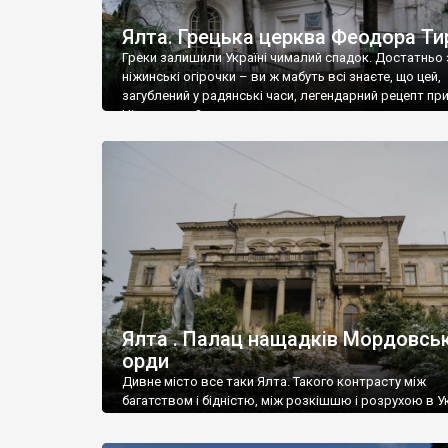
Ялта. Грецька церква Феодора Ти
Греки залишили Україні чималий спадок. Достатньо 
ніжинські огірочки – ви ж мабуть всі знаєте, що цей,
загублений у радянські часи, легендарний рецепт пр
Ніжин греки?
Ялта . Палац нащадків Мордовськ
орди
Дивне місто все таки Ялта. Такого контрасту між
багатством і бідністю, між розкішшю і розрухою в Ук
більше не знайдеш.