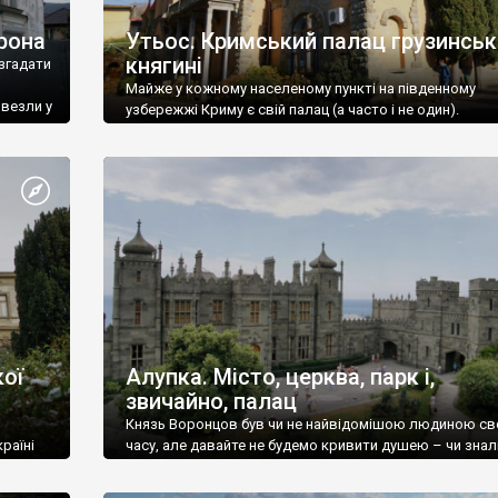
рона
Утьос. Кримський палац грузинськ
княгині
згадати
Майже у кожному населеному пункті на південному
ивезли у
узбережжі Криму є свій палац (а часто і не один).
ої
Алупка. Місто, церква, парк і,
звичайно, палац
Князь Воронцов був чи не найвідомішою людиною св
раїні
часу, але давайте не будемо кривити душею – чи знал
це прізвище до відвідин Алупки? Мабуть все таки ні.