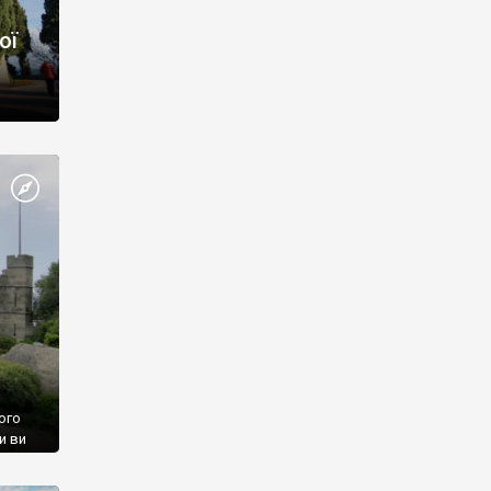
ої
ого
и ви