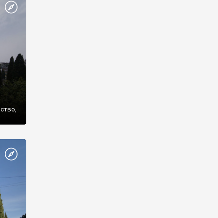
же
нство,