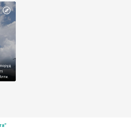
споруд
ті
Ялти.
та”