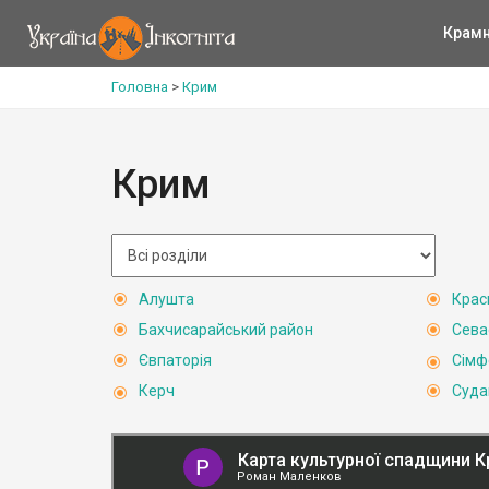
Крам
Головна
>
Крим
Крим
Алушта
Крас
Бахчисарайський район
Сева
Євпаторія
Сімф
Керч
Суда