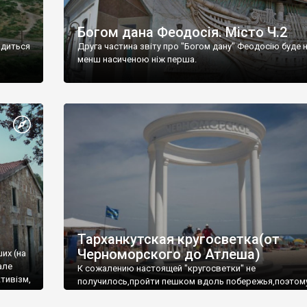
Богом дана Феодосія. Місто Ч.2
одиться
Друга частина звіту про "Богом дану" Феодосію буде 
менш насиченою ніж перша.
Тарханкутская кругосветка(от
Черноморского до Атлеша)
ших (на
але
К сожалению настоящей "кругосветки" не
тивізм,
получилось,пройти пешком вдоль побережья,поэтом
совершали радиальные вылазки из Оленевки.