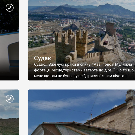
Судак
Судак... Вже чую крики в спину: "Ааа, попса! Муляжна
фортеця! Місце,туристами затерте до дір!..." Но то шо
мене ще там не було, ну не "дірявив" я там нічого...
принаймні до цього літа.