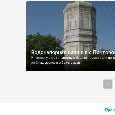
Водонапорная башня в с.Почтово
Интересную водонапорную башню посмотрели по д
из Симферополя в Бахчисарай.
1
Про 