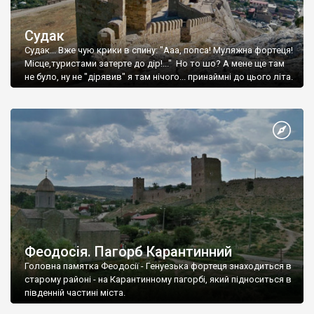
Судак
Судак... Вже чую крики в спину: "Ааа, попса! Муляжна фортеця!
Місце,туристами затерте до дір!..." Но то шо? А мене ще там
не було, ну не "дірявив" я там нічого... принаймні до цього літа.
Феодосія. Пагорб Карантинний
Головна памятка Феодосії - Генуезька фортеця знаходиться в
старому районі - на Карантинному пагорбі, який підноситься в
південній частині міста.