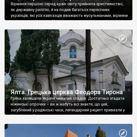
Вірменія першою серед країн світу прийняла християнство,
як державну релігію, й на подив багатьох пересічних
українців, які усіх кавказців вважають мусульманами, вірмени
є відданими вірянами Христа
Ялта. Грецька церква Феодора Тирона
Греки залишили Україні чималий спадок. Достатньо згадати
ніжинські огірочки – ви ж мабуть всі знаєте, що цей,
загублений у радянські часи, легендарний рецепт привезли у
Ніжин греки?