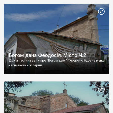
Богом дана Феодосія. Місто Ч.2
Друга частина звіту про "Богом дану" Феодосію буде не менш
насиченою ніж перша.