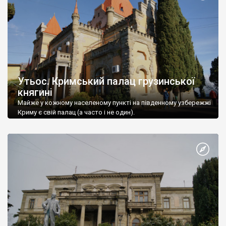
Утьос. Кримський палац грузинської
княгині
Майже у кожному населеному пункті на південному узбережжі
Криму є свій палац (а часто і не один).