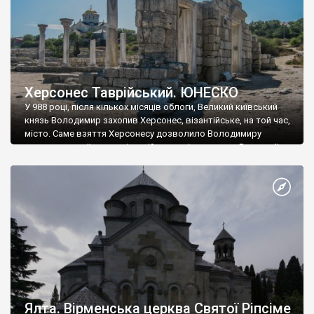
Херсонес Таврійський. ЮНЕСКО
У 988 році, після кількох місяців облоги, Великий київський
князь Володимир захопив Херсонес, візантійське, на той час,
місто. Саме взяття Херсонесу дозволило Володимиру
диктувати свої умови візантійському імператору Василю ІІ, та
одружитися з його дочкою Ганною. Цього ж року, в
Херсонесі Володимир-язичник, став Василем-християнином.
А потім було Хрещення Русі. На честь Херсонесу Таврійського
названо місто […]
Ялта. Вірменська церква Святої Ріпсіме