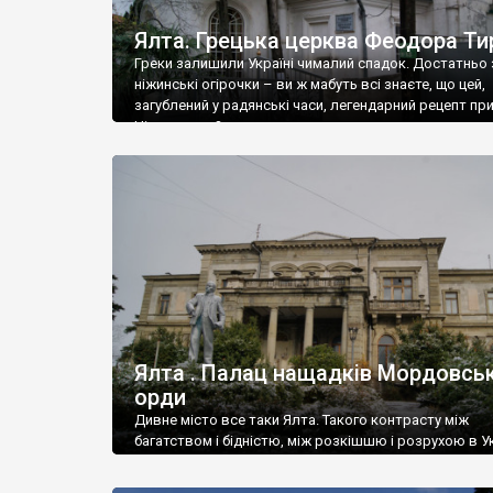
Ялта. Грецька церква Феодора Ти
Греки залишили Україні чималий спадок. Достатньо 
ніжинські огірочки – ви ж мабуть всі знаєте, що цей,
загублений у радянські часи, легендарний рецепт пр
Ніжин греки?
Ялта . Палац нащадків Мордовськ
орди
Дивне місто все таки Ялта. Такого контрасту між
багатством і бідністю, між розкішшю і розрухою в Ук
більше не знайдеш.