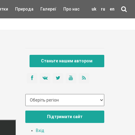
ятки
Природа
Галереї
Про нас
uk
ru
en
Станьте нашим автором
Підтримати сайт
Вхід