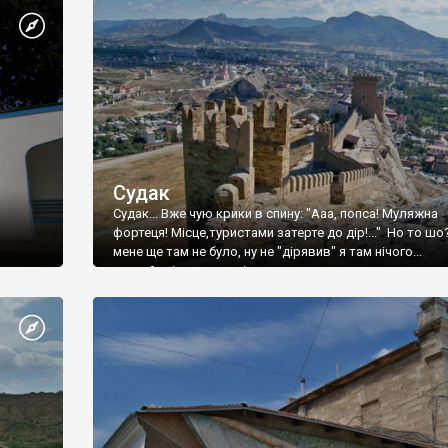
Судак
Судак... Вже чую крики в спину: "Ааа, попса! Муляжна
фортеця! Місце,туристами затерте до дір!..." Но то шо
мене ще там не було, ну не "дірявив" я там нічого...
принаймні до цього літа.