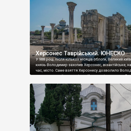
музею «Новгородський музей-заповідник» сотні арт
візантійської доби. Раритети викрадені з фондів об’
культурної спадщини ЮНЕСКО «Херсонеса Таврійсько
Офіційно – на виставку «Золото Візантії», але експер
влада в Україні вважають це лише […]
Херсонес Таврійський. ЮНЕСКО
У 988 році, після кількох місяців облоги, Великий киї
князь Володимир захопив Херсонес, візантійське, на
час, місто. Саме взяття Херсонесу дозволило Воло
диктувати свої умови візантійському імператору Вас
та одружитися з його дочкою Ганною. Цього ж року,
Херсонесі Володимир-язичник, став Василем-
християнином. А потім було Хрещення Русі. На честь
Херсонесу Таврійського названо місто […]