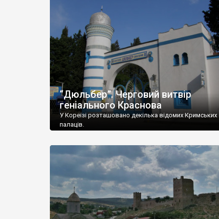
“Дюльбер”. Черговий витвір
геніального Краснова
У Кореїзі розташовано декілька відомих Кримських
палаців.