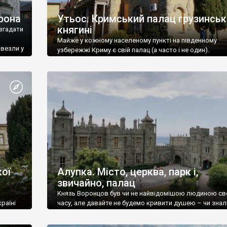
рона
Утьос. Кримський палац грузинськ
княгині
згадати
Майже у кожному населеному пункті на південному
ивезли у
узбережжі Криму є свій палац (а часто і не один).
ої
Алупка. Місто, церква, парк і,
звичайно, палац
Князь Воронцов був чи не найвідомішою людиною св
раїні
часу, але давайте не будемо кривити душею – чи знал
це прізвище до відвідин Алупки? Мабуть все таки ні.