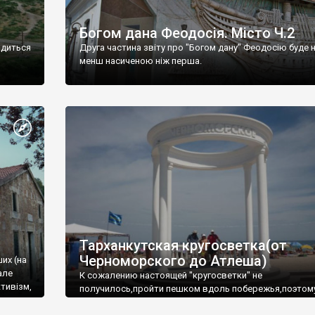
Богом дана Феодосія. Місто Ч.2
одиться
Друга частина звіту про "Богом дану" Феодосію буде 
менш насиченою ніж перша.
Тарханкутская кругосветка(от
Черноморского до Атлеша)
ших (на
але
К сожалению настоящей "кругосветки" не
тивізм,
получилось,пройти пешком вдоль побережья,поэтом
совершали радиальные вылазки из Оленевки.