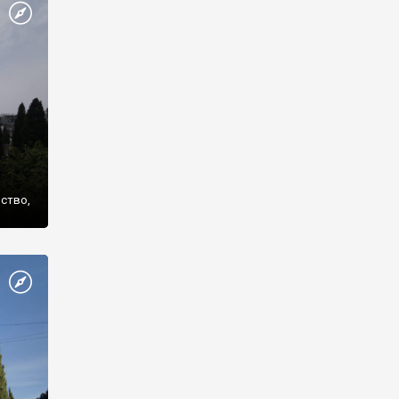
же
нство,