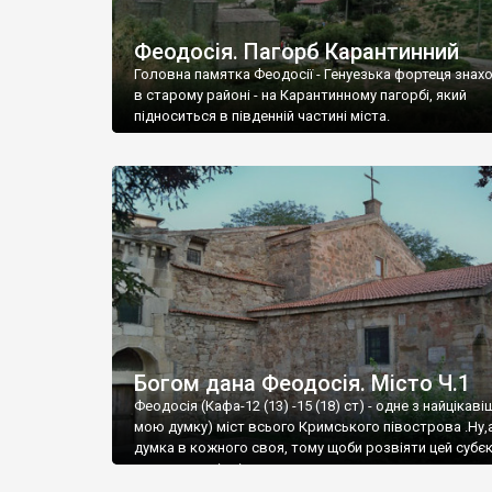
Феодосія. Пагорб Карантинний
Головна памятка Феодосії - Генуезька фортеця знах
в старому районі - на Карантинному пагорбі, який
підноситься в південній частині міста.
Богом дана Феодосія. Місто Ч.1
Феодосія (Кафа-12 (13) -15 (18) ст) - одне з найцікаві
мою думку) міст всього Кримського півострова .Ну,
думка в кожного своя, тому щоби розвіяти цей субєк
запрошую відвідати це