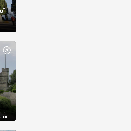
ої
ого
и ви