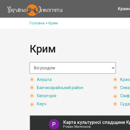
Крам
Головна
>
Крим
Крим
Алушта
Крас
Бахчисарайський район
Сева
Євпаторія
Сімф
Керч
Суда