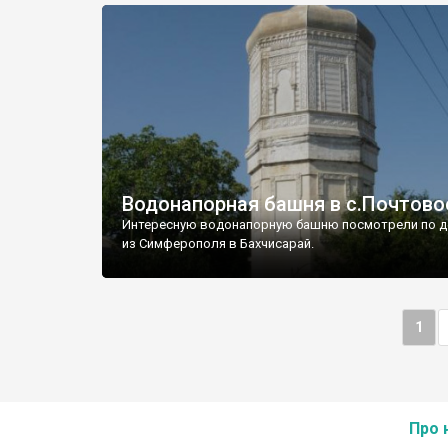
Водонапорная башня в с.Почтово
Интересную водонапорную башню посмотрели по д
из Симферополя в Бахчисарай.
1
Про 