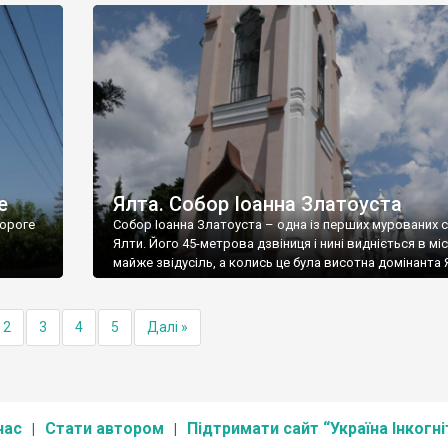
е
Ялта. Собор Іоанна Златоуста
ороге
Собор Іоанна Златоуста – одна із перших мурованих 
Ялти. Його 45-метрова дзвіниця і нині видніється в міс
майже звідусіль, а колись це була висотна домінанта 
2
3
4
5
Далі »
нас
Стати автором
Підтримати сайт “Україна Інкогні