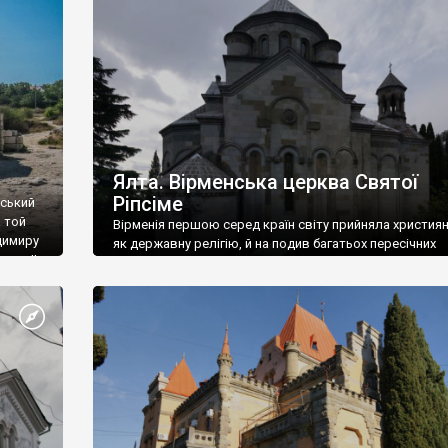
ефактів
називаються «повстяками» (postaki)…” “Вино. Крим
єкту
виробляє відмінне вино і його вдосталь: воно все ду
го».
легке біле і дуже […]
ти та
Ялта. Вірменська церква Святої
Ріпсіме
вський
 той
Вірменія першою серед країн світу прийняла христия
димиру
як державну релігію, й на подив багатьох пересічних
илю ІІ,
українців, які усіх кавказців вважають мусульманами,
 в
вірмени є відданими вірянами Христа