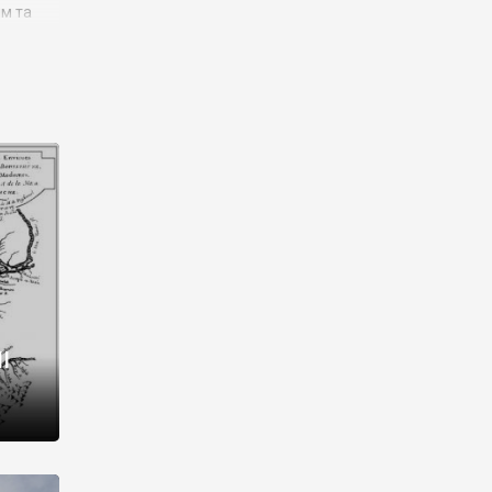
им та
ора і
є
го типу,
ей-
рний
ста:
 райони
від 2
I
і,
рукти,
 котрі