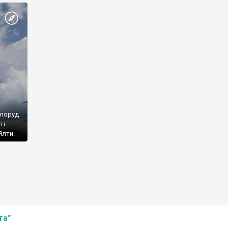
споруд
ті
Ялти.
та”