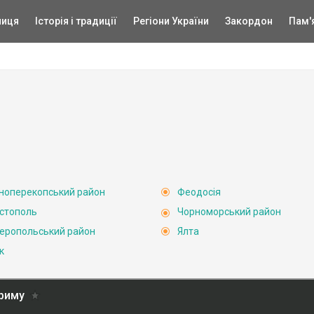
ниця
Історія і традиції
Регіони України
Закордон
Пам'
ноперекопський район
Феодосія
стополь
Чорноморський район
еропольський район
Ялта
к