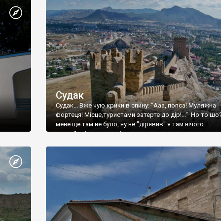
Судак
Судак... Вже чую крики в спину: "Ааа, попса! Муляжна
фортеця! Місце,туристами затерте до дір!..." Но то шо
мене ще там не було, ну не "дірявив" я там нічого...
принаймні до цього літа.