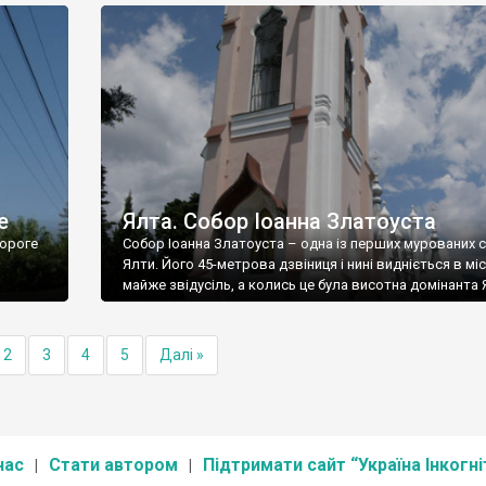
е
Ялта. Собор Іоанна Златоуста
ороге
Собор Іоанна Златоуста – одна із перших мурованих 
Ялти. Його 45-метрова дзвіниця і нині видніється в міс
майже звідусіль, а колись це була висотна домінанта 
2
3
4
5
Далі »
нас
Стати автором
Підтримати сайт “Україна Інкогні