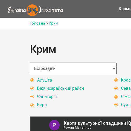
Крам
Головна
>
Крим
Крим
Алушта
Крас
Бахчисарайський район
Сева
Євпаторія
Сімф
Керч
Суда