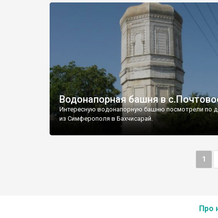
Водонапорная башня в с.Почтово
Интересную водонапорную башню посмотрели по д
из Симферополя в Бахчисарай.
1
Про 