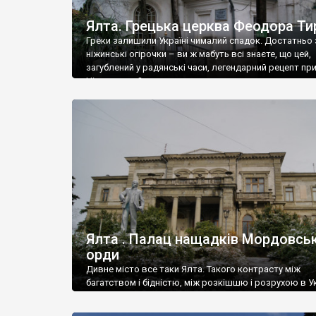
Ялта. Грецька церква Феодора Ти
Греки залишили Україні чималий спадок. Достатньо 
ніжинські огірочки – ви ж мабуть всі знаєте, що цей,
загублений у радянські часи, легендарний рецепт пр
Ніжин греки?
Ялта . Палац нащадків Мордовськ
орди
Дивне місто все таки Ялта. Такого контрасту між
багатством і бідністю, між розкішшю і розрухою в Ук
більше не знайдеш.