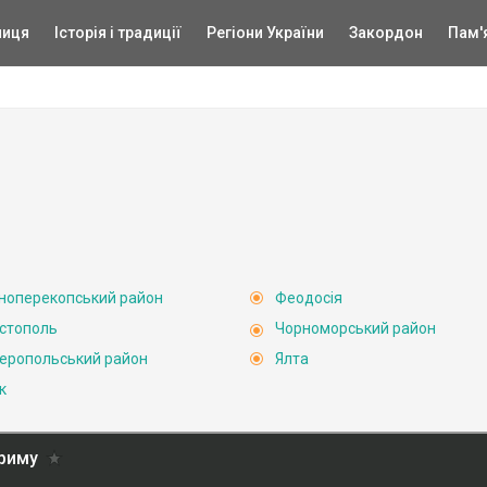
ниця
Історія і традиції
Регіони України
Закордон
Пам'
ноперекопський район
Феодосія
стополь
Чорноморський район
еропольський район
Ялта
к