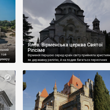
ефактів
називаються «повстяками» (postaki)…” “Вино. Крим
єкту
виробляє відмінне вино і його вдосталь: воно все ду
го».
легке біле і дуже […]
ти та
Ялта. Вірменська церква Святої
Ріпсіме
вський
 той
Вірменія першою серед країн світу прийняла христия
димиру
як державну релігію, й на подив багатьох пересічних
илю ІІ,
українців, які усіх кавказців вважають мусульманами,
 в
вірмени є відданими вірянами Христа