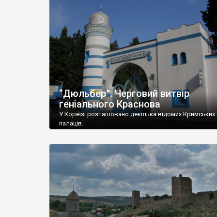
“Дюльбер”. Черговий витвір
геніального Краснова
У Кореїзі розташовано декілька відомих Кримських
палаців.