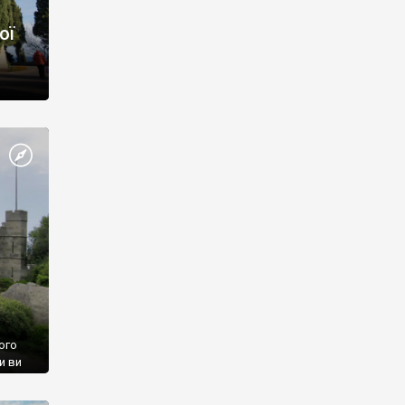
ої
ого
и ви