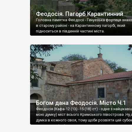
Феодосія. Пагорб Карантинний
Головна памятка Феодосії - Генуезька фортеця знах
в старому районі - на Карантинному пагорбі, який
підноситься в південній частині міста.
Богом дана Феодосія. Місто Ч.1
Феодосія (Кафа-12 (13) -15 (18) ст) - одне з найцікаві
мою думку) міст всього Кримського півострова .Ну,
думка в кожного своя, тому щоби розвіяти цей субєк
запрошую відвідати це