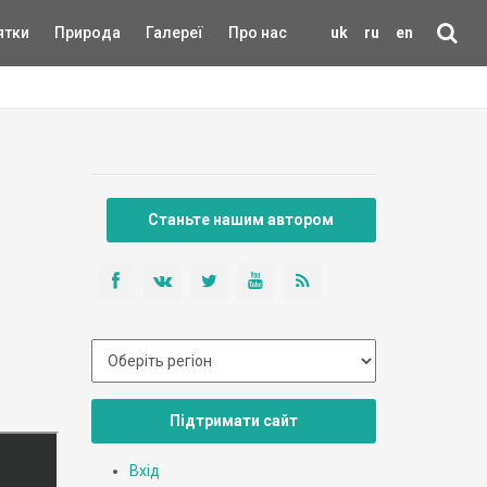
ятки
Природа
Галереї
Про нас
uk
ru
en
Станьте нашим автором
Підтримати сайт
Вхід