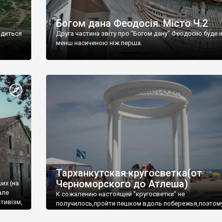
Богом дана Феодосія. Місто Ч.2
одиться
Друга частина звіту про "Богом дану" Феодосію буде 
менш насиченою ніж перша.
Тарханкутская кругосветка(от
Черноморского до Атлеша)
ших (на
але
К сожалению настоящей "кругосветки" не
тивізм,
получилось,пройти пешком вдоль побережья,поэтом
совершали радиальные вылазки из Оленевки.