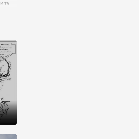
им та
ора і
є
го типу,
ей-
рний
ста:
 райони
від 2
I
і,
рукти,
 котрі