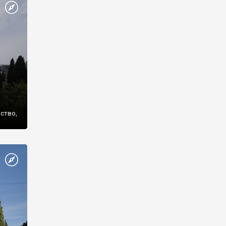
же
нство,