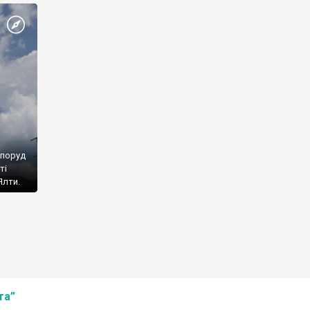
споруд
ті
Ялти.
та”