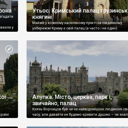
рона
Утьос. Кримський палац грузинськ
княгині
згадати
Майже у кожному населеному пункті на південному
ивезли у
узбережжі Криму є свій палац (а часто і не один).
ої
Алупка. Місто, церква, парк і,
звичайно, палац
Князь Воронцов був чи не найвідомішою людиною св
раїні
часу, але давайте не будемо кривити душею – чи знал
це прізвище до відвідин Алупки? Мабуть все таки ні.