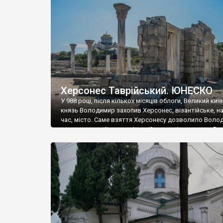
музею «Новгородський музей-заповідник» сотні арт
візантійської доби. Раритети викрадені з фондів об’
культурної спадщини ЮНЕСКО «Херсонеса Таврійсько
Офіційно – на виставку «Золото Візантії», але експер
влада в Україні вважають це лише […]
Херсонес Таврійський. ЮНЕСКО
У 988 році, після кількох місяців облоги, Великий киї
князь Володимир захопив Херсонес, візантійське, на
час, місто. Саме взяття Херсонесу дозволило Воло
диктувати свої умови візантійському імператору Вас
та одружитися з його дочкою Ганною. Цього ж року,
Херсонесі Володимир-язичник, став Василем-
християнином. А потім було Хрещення Русі. На честь
Херсонесу Таврійського названо місто […]