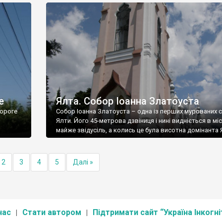
е
Ялта. Собор Іоанна Златоуста
ороге
Собор Іоанна Златоуста – одна із перших мурованих 
Ялти. Його 45-метрова дзвіниця і нині видніється в міс
майже звідусіль, а колись це була висотна домінанта 
2
3
4
5
Далі »
нас
Стати автором
Підтримати сайт “Україна Інкогні