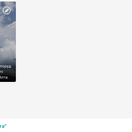
споруд
ті
Ялти.
та”