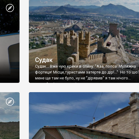
Судак
Судак... Вже чую крики в спину: "Ааа, попса! Муляжна
фортеця! Місце,туристами затерте до дір!..." Но то шо
мене ще там не було, ну не "дірявив" я там нічого...
принаймні до цього літа.