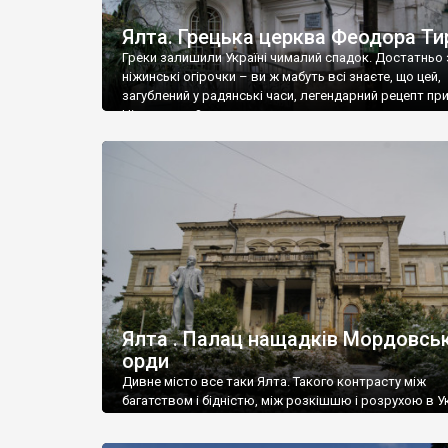
Ялта. Грецька церква Феодора Ти
Греки залишили Україні чималий спадок. Достатньо 
ніжинські огірочки – ви ж мабуть всі знаєте, що цей,
загублений у радянські часи, легендарний рецепт пр
Ніжин греки?
Ялта . Палац нащадків Мордовськ
орди
Дивне місто все таки Ялта. Такого контрасту між
багатством і бідністю, між розкішшю і розрухою в Ук
більше не знайдеш.