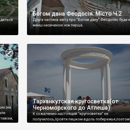
Богом дана Феодосія. Місто Ч.2
одиться
Друга частина звіту про "Богом дану" Феодосію буде 
менш насиченою ніж перша.
Тарханкутская кругосветка(от
Черноморского до Атлеша)
ших (на
але
К сожалению настоящей "кругосветки" не
тивізм,
получилось,пройти пешком вдоль побережья,поэтом
совершали радиальные вылазки из Оленевки.