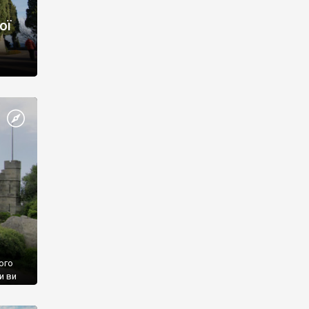
ої
ого
и ви