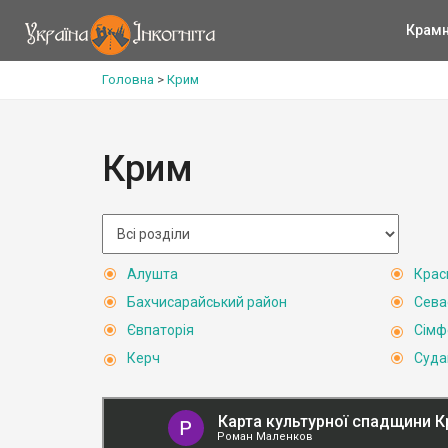
Крам
Головна
>
Крим
Крим
Алушта
Крас
Бахчисарайський район
Сева
Євпаторія
Сімф
Керч
Суда