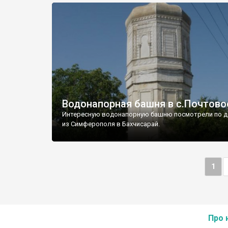
Водонапорная башня в с.Почтово
Интересную водонапорную башню посмотрели по д
из Симферополя в Бахчисарай.
1
Про 