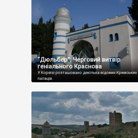
“Дюльбер”. Черговий витвір
геніального Краснова
У Кореїзі розташовано декілька відомих Кримських
палаців.