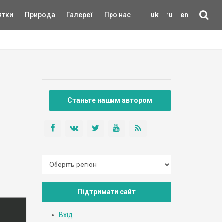
ятки
Природа
Галереї
Про нас
uk
ru
en
Станьте нашим автором
Підтримати сайт
Вхід