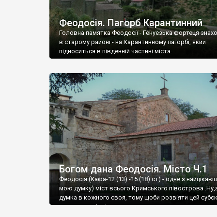
Феодосія. Пагорб Карантинний
Головна памятка Феодосії - Генуезька фортеця знах
в старому районі - на Карантинному пагорбі, який
підноситься в південній частині міста.
Богом дана Феодосія. Місто Ч.1
Феодосія (Кафа-12 (13) -15 (18) ст) - одне з найцікаві
мою думку) міст всього Кримського півострова .Ну,
думка в кожного своя, тому щоби розвіяти цей субєк
запрошую відвідати це