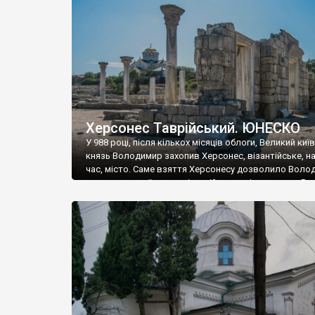
музею «Новгородський музей-заповідник» сотні арт
візантійської доби. Раритети викрадені з фондів об’
культурної спадщини ЮНЕСКО «Херсонеса Таврійсько
Офіційно – на виставку «Золото Візантії», але експер
влада в Україні вважають це лише […]
Херсонес Таврійський. ЮНЕСКО
У 988 році, після кількох місяців облоги, Великий киї
князь Володимир захопив Херсонес, візантійське, на
час, місто. Саме взяття Херсонесу дозволило Воло
диктувати свої умови візантійському імператору Вас
та одружитися з його дочкою Ганною. Цього ж року,
Херсонесі Володимир-язичник, став Василем-
християнином. А потім було Хрещення Русі. На честь
Херсонесу Таврійського названо місто […]