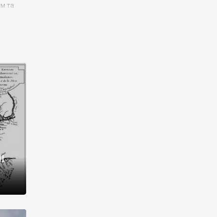
им та
ора і
є
го типу,
ей-
рний
ста:
 райони
від 2
I
і,
рукти,
 котрі