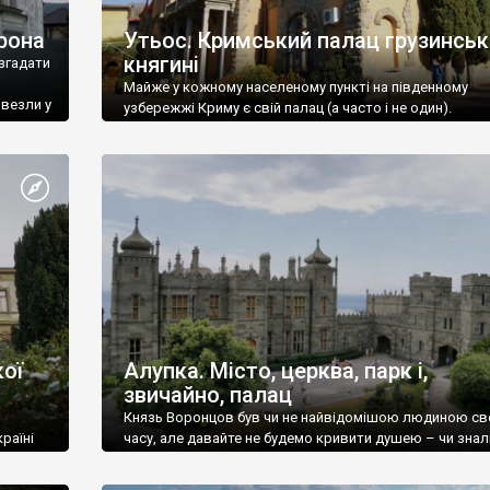
рона
Утьос. Кримський палац грузинськ
княгині
згадати
Майже у кожному населеному пункті на південному
ивезли у
узбережжі Криму є свій палац (а часто і не один).
ої
Алупка. Місто, церква, парк і,
звичайно, палац
Князь Воронцов був чи не найвідомішою людиною св
раїні
часу, але давайте не будемо кривити душею – чи знал
це прізвище до відвідин Алупки? Мабуть все таки ні.