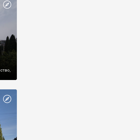
же
нство,