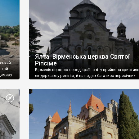
ефактів
називаються «повстяками» (postaki)…” “Вино. Крим
єкту
виробляє відмінне вино і його вдосталь: воно все ду
го».
легке біле і дуже […]
ти та
Ялта. Вірменська церква Святої
Ріпсіме
вський
 той
Вірменія першою серед країн світу прийняла христия
димиру
як державну релігію, й на подив багатьох пересічних
илю ІІ,
українців, які усіх кавказців вважають мусульманами,
 в
вірмени є відданими вірянами Христа