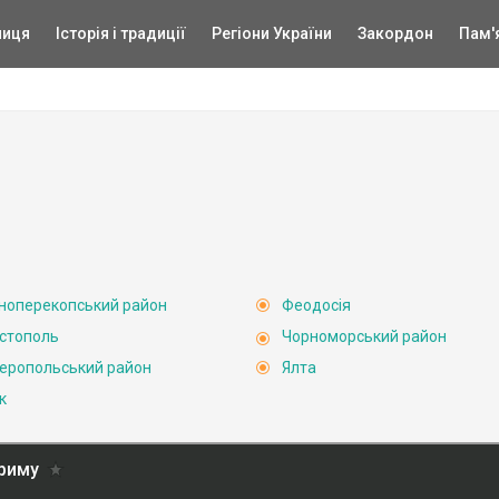
ниця
Історія і традиції
Регіони України
Закордон
Пам'
ноперекопський район
Феодосія
стополь
Чорноморський район
еропольський район
Ялта
к