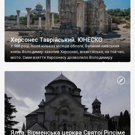
Херсонес Таврійський. ЮНЕСКО
У 988 році, після кількох місяців облоги, Великий київський
князь Володимир захопив Херсонес, візантійське, на той час,
місто. Саме взяття Херсонесу дозволило Володимиру
диктувати свої умови візантійському імператору Василю ІІ, та
одружитися з його дочкою Ганною. Цього ж року, в
Херсонесі Володимир-язичник, став Василем-християнином.
А потім було Хрещення Русі. На честь Херсонесу Таврійського
названо місто […]
Ялта. Вірменська церква Святої Ріпсіме