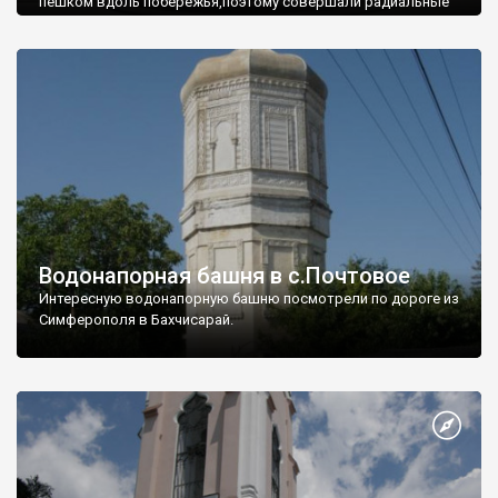
пешком вдоль побережья,поэтому совершали радиальные
вылазки из Оленевки.
Водонапорная башня в с.Почтовое
Интересную водонапорную башню посмотрели по дороге из
Симферополя в Бахчисарай.