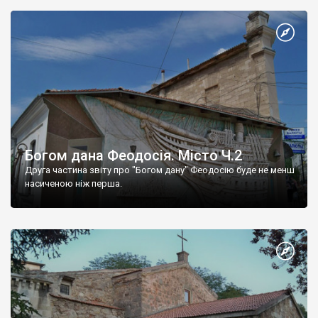
Богом дана Феодосія. Місто Ч.2
Друга частина звіту про "Богом дану" Феодосію буде не менш
насиченою ніж перша.