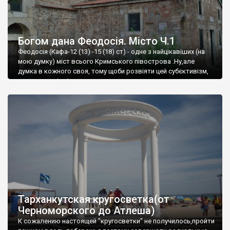
Богом дана Феодосія. Місто Ч.1
Феодосія (Кафа-12 (13) -15 (18) ст) - одне з найцікавіших (на
мою думку) міст всього Кримського півострова .Ну,але
думка в кожного своя, тому щоби розвіяти цей субєктивізм,
запрошую відвідати це
Тарханкутская кругосветка(от
Черноморского до Атлеша)
К сожалению настоящей "кругосветки" не получилось,пройти