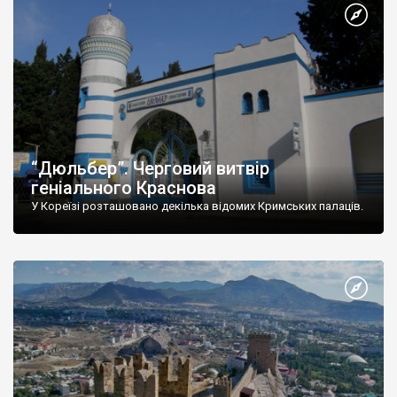
“Дюльбер”. Черговий витвір
геніального Краснова
У Кореїзі розташовано декілька відомих Кримських палаців.