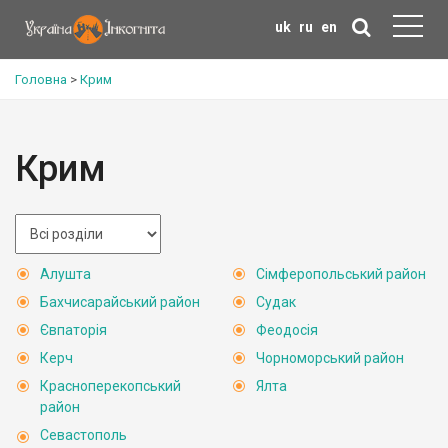
uk
ru
en
Головна
>
Крим
Крим
Алушта
Сімферопольський район
Бахчисарайський район
Судак
Євпаторія
Феодосія
Керч
Чорноморський район
Красноперекопський
Ялта
район
Севастополь