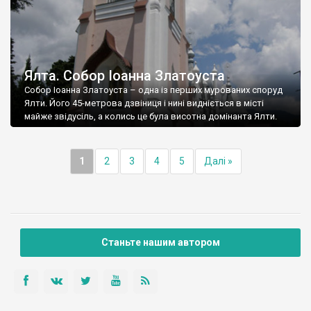
Ялта. Собор Іоанна Златоуста
Собор Іоанна Златоуста – одна із перших мурованих споруд
Ялти. Його 45-метрова дзвіниця і нині видніється в місті
майже звідусіль, а колись це була висотна домінанта Ялти.
1
2
3
4
5
Далі »
Станьте нашим автором