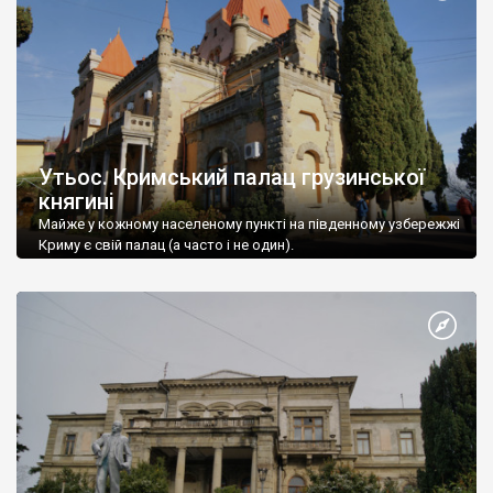
Утьос. Кримський палац грузинської
княгині
Майже у кожному населеному пункті на південному узбережжі
Криму є свій палац (а часто і не один).