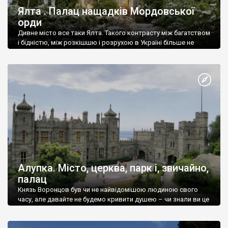
Ялта . Палац нащадків Мордовської
орди
Дивне місто все таки Ялта. Такого контрасту між багатством
і бідністю, між розкішшю і розрухою в Україні більше не
знайдеш.
Алупка. Місто, церква, парк і, звичайно,
палац
Князь Воронцов був чи не найвідомішою людиною свого
часу, але давайте не будемо кривити душею – чи знали ви це
прізвище до відвідин Алупки? Мабуть все таки ні.