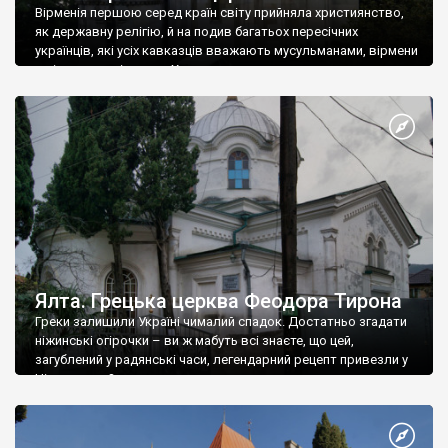
Вірменія першою серед країн світу прийняла християнство,
як державну релігію, й на подив багатьох пересічних
українців, які усіх кавказців вважають мусульманами, вірмени
є відданими вірянами Христа
Ялта. Грецька церква Феодора Тирона
Греки залишили Україні чималий спадок. Достатньо згадати
ніжинські огірочки – ви ж мабуть всі знаєте, що цей,
загублений у радянські часи, легендарний рецепт привезли у
Ніжин греки?