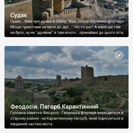
Судак
Судак... Вже чую крики в спину: "Ааа, попса! Муляжна фортеця!
Місце,туристами затерте до дір!..." Но то шо? А мене ще там
не було, ну не "дірявив" я там нічого... принаймні до цього літа.
Феодосія. Пагорб Карантинний
Головна памятка Феодосії - Генуезька фортеця знаходиться в
старому районі - на Карантинному пагорбі, який підноситься в
південній частині міста.