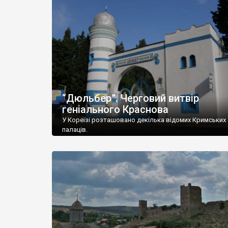
“Дюльбер”. Черговий витвір
геніального Краснова
У Кореїзі розташовано декілька відомих Кримських
палаців.