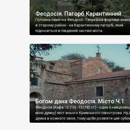
Феодосія. Пагорб Карантинний
Головна памятка Феодосії - Генуезька фортеця знах
в старому районі - на Карантинному пагорбі, який
підноситься в південній частині міста.
Богом дана Феодосія. Місто Ч.1
Феодосія (Кафа-12 (13) -15 (18) ст) - одне з найцікаві
мою думку) міст всього Кримського півострова .Ну,
думка в кожного своя, тому щоби розвіяти цей субєк
запрошую відвідати це