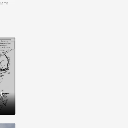
им та
ора і
є
го типу,
ей-
рний
ста:
 райони
від 2
I
і,
рукти,
 котрі