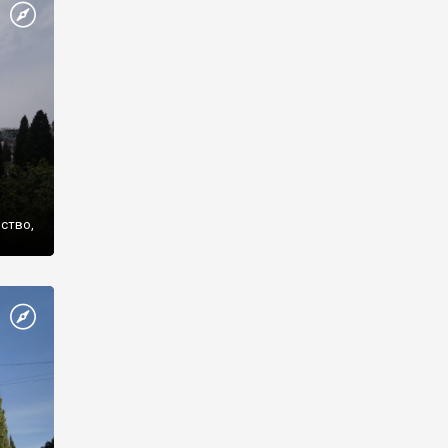
же
нство,