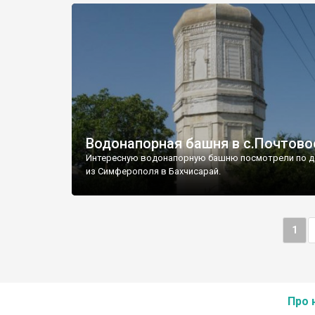
Водонапорная башня в с.Почтово
Интересную водонапорную башню посмотрели по д
из Симферополя в Бахчисарай.
1
Про 