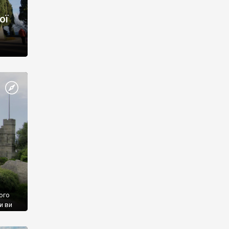
ої
ого
и ви