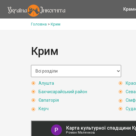
Крам
Головна
>
Крим
Крим
Алушта
Крас
Бахчисарайський район
Сева
Євпаторія
Сімф
Керч
Суда