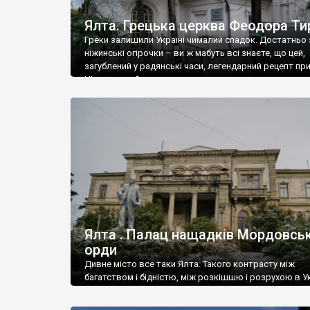
Ялта. Грецька церква Феодора Ти
Греки залишили Україні чималий спадок. Достатньо 
ніжинські огірочки – ви ж мабуть всі знаєте, що цей,
загублений у радянські часи, легендарний рецепт пр
Ніжин греки?
Ялта . Палац нащадків Мордовськ
орди
Дивне місто все таки Ялта. Такого контрасту між
багатством і бідністю, між розкішшю і розрухою в Ук
більше не знайдеш.