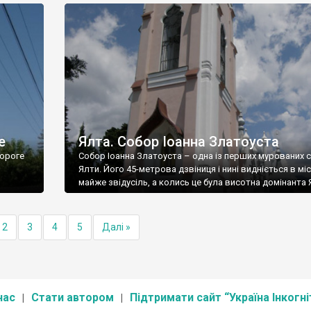
е
Ялта. Собор Іоанна Златоуста
ороге
Собор Іоанна Златоуста – одна із перших мурованих 
Ялти. Його 45-метрова дзвіниця і нині видніється в міс
майже звідусіль, а колись це була висотна домінанта 
2
3
4
5
Далі »
нас
Стати автором
Підтримати сайт “Україна Інкогні