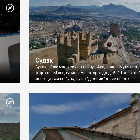
Судак
Судак... Вже чую крики в спину: "Ааа, попса! Муляжна
фортеця! Місце,туристами затерте до дір!..." Но то шо
мене ще там не було, ну не "дірявив" я там нічого...
принаймні до цього літа.