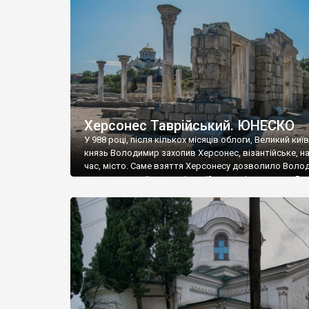
музею «Новгородський музей-заповідник» сотні арт
візантійської доби. Раритети викрадені з фондів об’
культурної спадщини ЮНЕСКО «Херсонеса Таврійсько
Офіційно – на виставку «Золото Візантії», але експер
влада в Україні вважають це лише […]
Херсонес Таврійський. ЮНЕСКО
У 988 році, після кількох місяців облоги, Великий киї
князь Володимир захопив Херсонес, візантійське, на
час, місто. Саме взяття Херсонесу дозволило Воло
диктувати свої умови візантійському імператору Вас
та одружитися з його дочкою Ганною. Цього ж року,
Херсонесі Володимир-язичник, став Василем-
християнином. А потім було Хрещення Русі. На честь
Херсонесу Таврійського названо місто […]