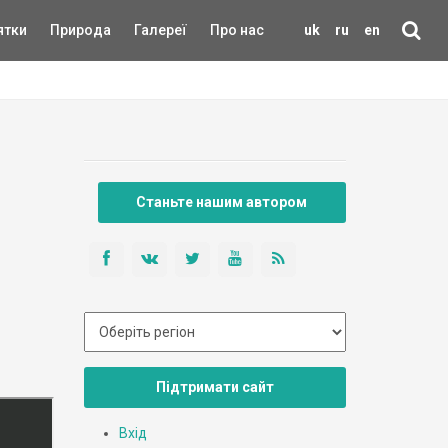
ятки
Природа
Галереї
Про нас
uk
ru
en
Станьте нашим автором
Підтримати сайт
Вхід