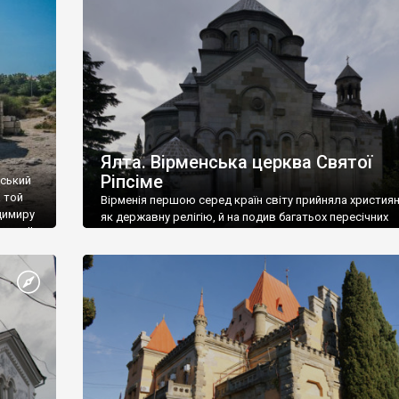
ефактів
називаються «повстяками» (postaki)…” “Вино. Крим
єкту
виробляє відмінне вино і його вдосталь: воно все ду
го».
легке біле і дуже […]
ти та
Ялта. Вірменська церква Святої
Ріпсіме
вський
 той
Вірменія першою серед країн світу прийняла христия
димиру
як державну релігію, й на подив багатьох пересічних
илю ІІ,
українців, які усіх кавказців вважають мусульманами,
 в
вірмени є відданими вірянами Христа