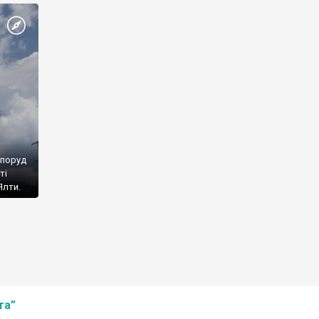
споруд
ті
Ялти.
та”