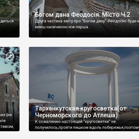
Богом дана Феодосія. Місто Ч.2
одиться
Друга частина звіту про "Богом дану" Феодосію буде 
менш насиченою ніж перша.
Тарханкутская кругосветка(от
Черноморского до Атлеша)
ших (на
але
К сожалению настоящей "кругосветки" не
тивізм,
получилось,пройти пешком вдоль побережья,поэтом
совершали радиальные вылазки из Оленевки.