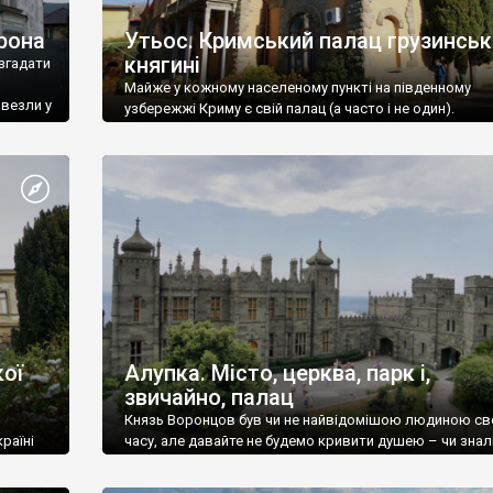
рона
Утьос. Кримський палац грузинськ
княгині
згадати
Майже у кожному населеному пункті на південному
ивезли у
узбережжі Криму є свій палац (а часто і не один).
ої
Алупка. Місто, церква, парк і,
звичайно, палац
Князь Воронцов був чи не найвідомішою людиною св
раїні
часу, але давайте не будемо кривити душею – чи знал
це прізвище до відвідин Алупки? Мабуть все таки ні.