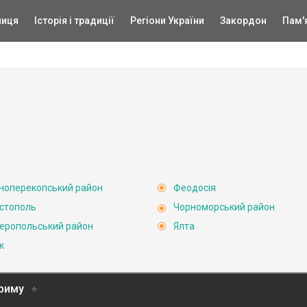
ниця
Історія і традиції
Регіони України
Закордон
Пам'
ноперекопський район
Феодосія
стополь
Чорноморський район
еропольський район
Ялта
к