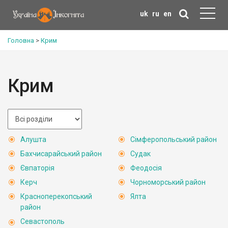
uk
ru
en
Головна
>
Крим
Крим
Алушта
Сімферопольський район
Бахчисарайський район
Судак
Євпаторія
Феодосія
Керч
Чорноморський район
Красноперекопський
Ялта
район
Севастополь