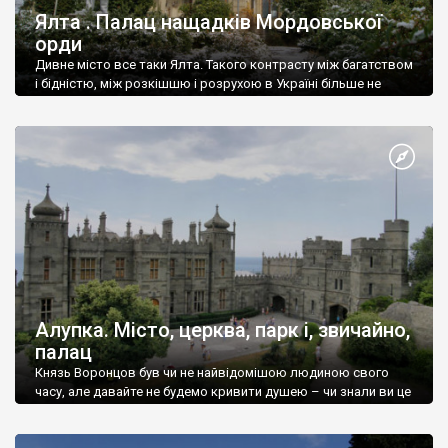
Ялта . Палац нащадків Мордовської
орди
Дивне місто все таки Ялта. Такого контрасту між багатством
і бідністю, між розкішшю і розрухою в Україні більше не
знайдеш.
Алупка. Місто, церква, парк і, звичайно,
палац
Князь Воронцов був чи не найвідомішою людиною свого
часу, але давайте не будемо кривити душею – чи знали ви це
прізвище до відвідин Алупки? Мабуть все таки ні.