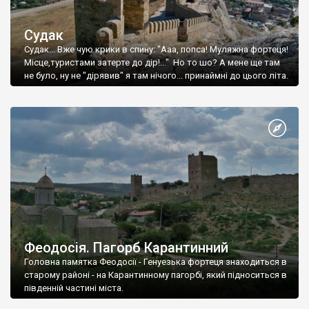
Судак
Судак... Вже чую крики в спину: "Ааа, попса! Муляжна фортеця!
Місце,туристами затерте до дір!..." Но то шо? А мене ще там
не було, ну не "дірявив" я там нічого... принаймні до цього літа.
Феодосія. Пагорб Карантинний
Головна памятка Феодосії - Генуезька фортеця знаходиться в
старому районі - на Карантинному пагорбі, який підноситься в
південній частині міста.