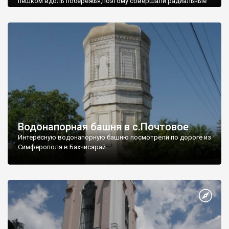
пешком вдоль побережья,поэтому совершали радиальные
вылазки из Оленевки.
Водонапорная башня в с.Почтовое
Интересную водонапорную башню посмотрели по дороге из
Симферополя в Бахчисарай.