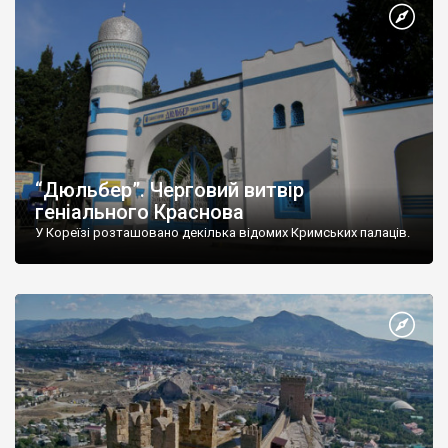
“Дюльбер”. Черговий витвір
геніального Краснова
У Кореїзі розташовано декілька відомих Кримських палаців.