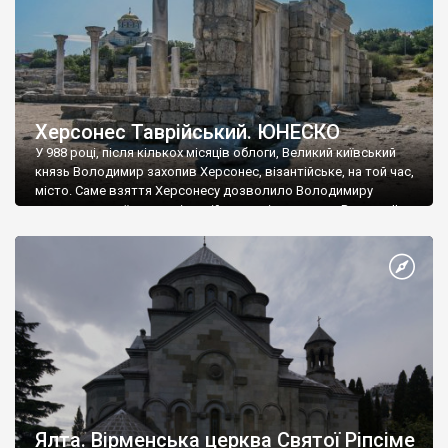
Херсонес Таврійський. ЮНЕСКО
У 988 році, після кількох місяців облоги, Великий київський
князь Володимир захопив Херсонес, візантійське, на той час,
місто. Саме взяття Херсонесу дозволило Володимиру
диктувати свої умови візантійському імператору Василю ІІ, та
одружитися з його дочкою Ганною. Цього ж року, в
Херсонесі Володимир-язичник, став Василем-християнином.
А потім було Хрещення Русі. На честь Херсонесу Таврійського
названо місто […]
Ялта. Вірменська церква Святої Ріпсіме