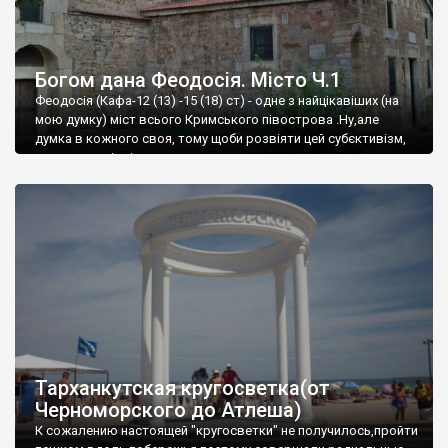
Богом дана Феодосія. Місто Ч.1
Феодосія (Кафа-12 (13) -15 (18) ст) - одне з найцікавіших (на
мою думку) міст всього Кримського півострова .Ну,але
думка в кожного своя, тому щоби розвіяти цей субєктивізм,
запрошую відвідати це
Тарханкутская кругосветка(от
Черноморского до Атлеша)
К сожалению настоящей "кругосветки" не получилось,пройти