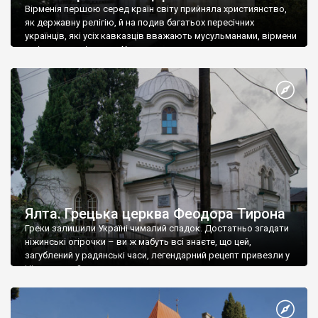
Вірменія першою серед країн світу прийняла християнство,
як державну релігію, й на подив багатьох пересічних
українців, які усіх кавказців вважають мусульманами, вірмени
є відданими вірянами Христа
Ялта. Грецька церква Феодора Тирона
Греки залишили Україні чималий спадок. Достатньо згадати
ніжинські огірочки – ви ж мабуть всі знаєте, що цей,
загублений у радянські часи, легендарний рецепт привезли у
Ніжин греки?