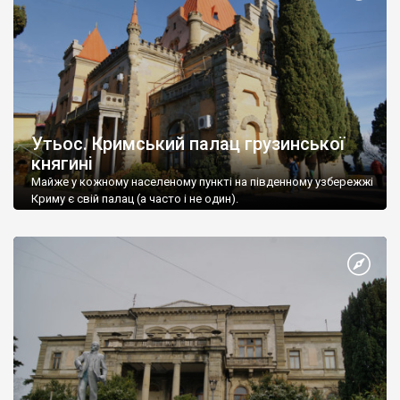
Утьос. Кримський палац грузинської
княгині
Майже у кожному населеному пункті на південному узбережжі
Криму є свій палац (а часто і не один).