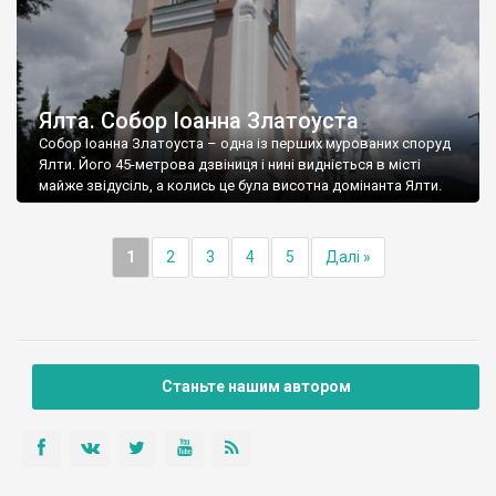
Ялта. Собор Іоанна Златоуста
Собор Іоанна Златоуста – одна із перших мурованих споруд
Ялти. Його 45-метрова дзвіниця і нині видніється в місті
майже звідусіль, а колись це була висотна домінанта Ялти.
1
2
3
4
5
Далі »
Станьте нашим автором