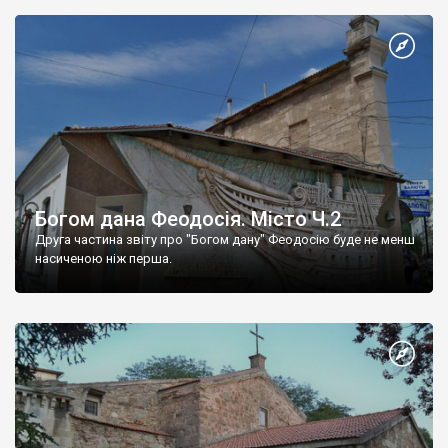
Богом дана Феодосія. Місто Ч.2
Друга частина звіту про "Богом дану" Феодосію буде не менш
насиченою ніж перша.