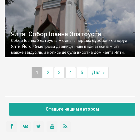
Ялта. Собор Іоанна Златоуста
Собор Іоанна Златоуста – одна із перших мурованих споруд
Ялти. Його 45-метрова дзвіниця і нині видніється в місті
майже звідусіль, а колись це була висотна домінанта Ялти.
1
2
3
4
5
Далі »
Станьте нашим автором