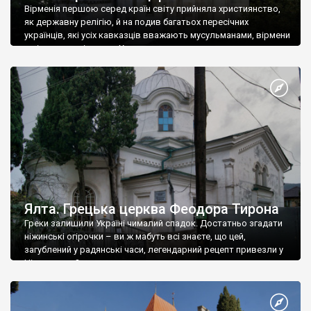
Вірменія першою серед країн світу прийняла християнство,
як державну релігію, й на подив багатьох пересічних
українців, які усіх кавказців вважають мусульманами, вірмени
є відданими вірянами Христа
Ялта. Грецька церква Феодора Тирона
Греки залишили Україні чималий спадок. Достатньо згадати
ніжинські огірочки – ви ж мабуть всі знаєте, що цей,
загублений у радянські часи, легендарний рецепт привезли у
Ніжин греки?