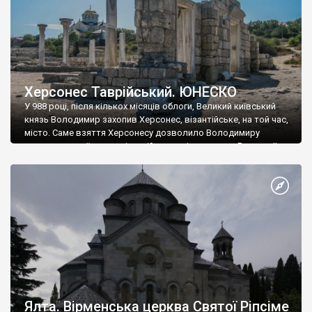
Херсонес Таврійський. ЮНЕСКО
У 988 році, після кількох місяців облоги, Великий київський
князь Володимир захопив Херсонес, візантійське, на той час,
місто. Саме взяття Херсонесу дозволило Володимиру
диктувати свої умови візантійському імператору Василю ІІ, та
одружитися з його дочкою Ганною. Цього ж року, в
Херсонесі Володимир-язичник, став Василем-християнином.
А потім було Хрещення Русі. На честь Херсонесу Таврійського
названо місто […]
Ялта. Вірменська церква Святої Ріпсіме