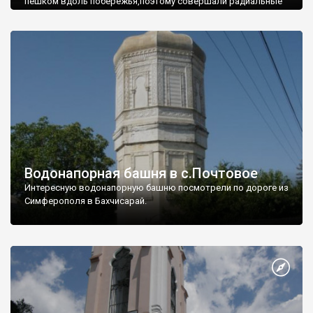
пешком вдоль побережья,поэтому совершали радиальные
вылазки из Оленевки.
Водонапорная башня в с.Почтовое
Интересную водонапорную башню посмотрели по дороге из
Симферополя в Бахчисарай.