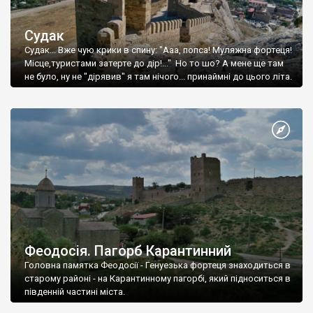
Судак
Судак... Вже чую крики в спину: "Ааа, попса! Муляжна фортеця!
Місце,туристами затерте до дір!..." Но то шо? А мене ще там
не було, ну не "дірявив" я там нічого... принаймні до цього літа.
Феодосія. Пагорб Карантинний
Головна памятка Феодосії - Генуезька фортеця знаходиться в
старому районі - на Карантинному пагорбі, який підноситься в
південній частині міста.