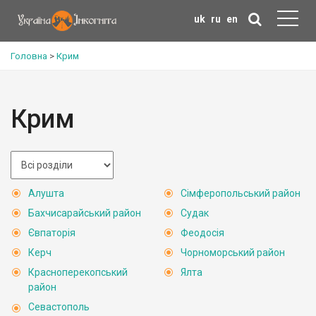
uk
ru
en
Головна
>
Крим
Крим
Алушта
Сімферопольський район
Бахчисарайський район
Судак
Євпаторія
Феодосія
Керч
Чорноморський район
Красноперекопський
Ялта
район
Севастополь