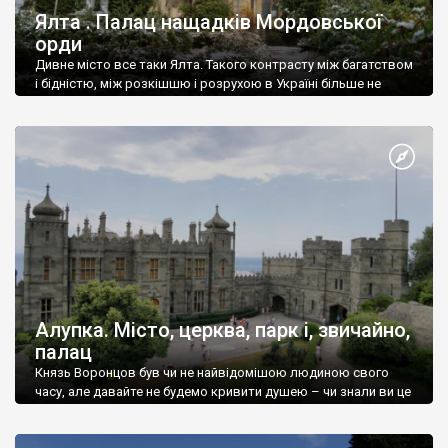
Ялта . Палац нащадків Мордовської
орди
Дивне місто все таки Ялта. Такого контрасту між багатством
і бідністю, між розкішшю і розрухою в Україні більше не
знайдеш.
Алупка. Місто, церква, парк і, звичайно,
палац
Князь Воронцов був чи не найвідомішою людиною свого
часу, але давайте не будемо кривити душею – чи знали ви це
прізвище до відвідин Алупки? Мабуть все таки ні.