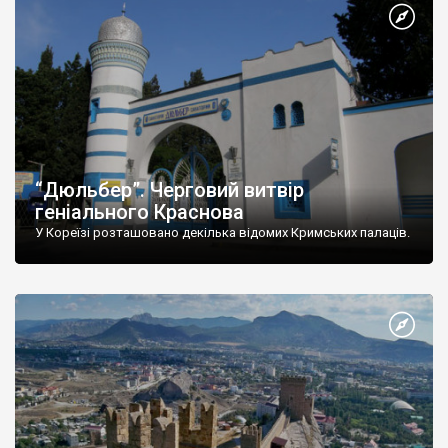
“Дюльбер”. Черговий витвір
геніального Краснова
У Кореїзі розташовано декілька відомих Кримських палаців.