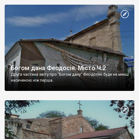
Богом дана Феодосія. Місто Ч.2
Друга частина звіту про "Богом дану" Феодосію буде не менш
насиченою ніж перша.