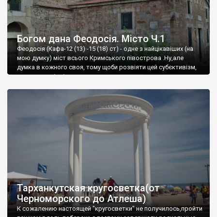
Богом дана Феодосія. Місто Ч.1
Феодосія (Кафа-12 (13) -15 (18) ст) - одне з найцікавіших (на
мою думку) міст всього Кримського півострова .Ну,але
думка в кожного своя, тому щоби розвіяти цей субєктивізм,
запрошую відвідати це
Тарханкутская кругосветка(от
Черноморского до Атлеша)
К сожалению настоящей "кругосветки" не получилось,пройти