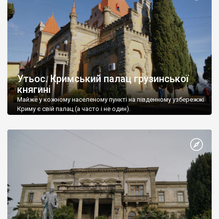
Утьос. Кримський палац грузинської
княгині
Майже у кожному населеному пункті на південному узбережжі
Криму є свій палац (а часто і не один).