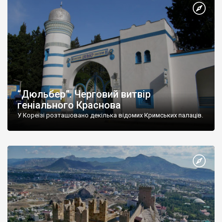
“Дюльбер”. Черговий витвір
геніального Краснова
У Кореїзі розташовано декілька відомих Кримських палаців.