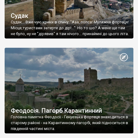
Судак
Судак... Вже чую крики в спину: "Ааа, попса! Муляжна фортеця!
Місце,туристами затерте до дір!..." Но то шо? А мене ще там
не було, ну не "дірявив" я там нічого... принаймні до цього літа.
Феодосія. Пагорб Карантинний
Головна памятка Феодосії - Генуезька фортеця знаходиться в
старому районі - на Карантинному пагорбі, який підноситься в
південній частині міста.