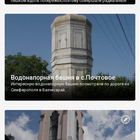
пешком вдоль побережья,поэтому совершали радиальные
вылазки из Оленевки.
Водонапорная башня в с.Почтовое
Интересную водонапорную башню посмотрели по дороге из
Симферополя в Бахчисарай.