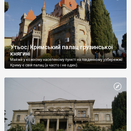
Утьос. Кримський палац грузинської
княгині
Майже у кожному населеному пункті на південному узбережжі
Криму є свій палац (а часто і не один).