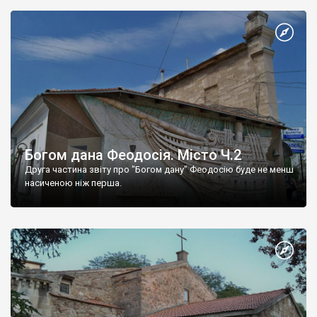
Богом дана Феодосія. Місто Ч.2
Друга частина звіту про "Богом дану" Феодосію буде не менш
насиченою ніж перша.