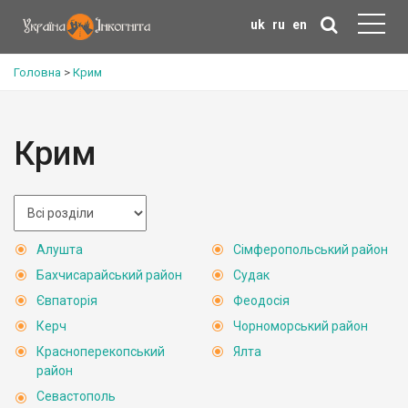
uk
ru
en
Головна
>
Крим
Крим
Алушта
Сімферопольський район
Бахчисарайський район
Судак
Євпаторія
Феодосія
Керч
Чорноморський район
Красноперекопський
Ялта
район
Севастополь