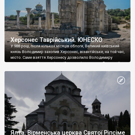
Херсонес Таврійський. ЮНЕСКО
У 988 році, після кількох місяців облоги, Великий київський
князь Володимир захопив Херсонес, візантійське, на той час,
місто. Саме взяття Херсонесу дозволило Володимиру
диктувати свої умови візантійському імператору Василю ІІ, та
одружитися з його дочкою Ганною. Цього ж року, в
Херсонесі Володимир-язичник, став Василем-християнином.
А потім було Хрещення Русі. На честь Херсонесу Таврійського
названо місто […]
Ялта. Вірменська церква Святої Ріпсіме