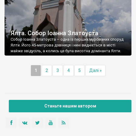
Ялта. Собор Іоанна Златоуста
Собор Іоанна Златоуста – одна із перших мурованих споруд
Ялти. Його 45-метрова дзвіниця і нині видніється в місті
майже звідусіль, а колись це була висотна домінанта Ялти.
1
2
3
4
5
Далі »
Станьте нашим автором