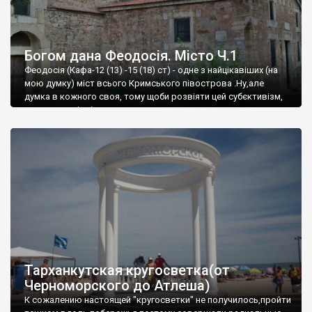
Богом дана Феодосія. Місто Ч.1
Феодосія (Кафа-12 (13) -15 (18) ст) - одне з найцікавіших (на
мою думку) міст всього Кримського півострова .Ну,але
думка в кожного своя, тому щоби розвіяти цей субєктивізм,
запрошую відвідати це
Тарханкутская кругосветка(от
Черноморского до Атлеша)
К сожалению настоящей "кругосветки" не получилось,пройти