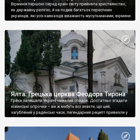
Вірменія першою серед країн світу прийняла християнство,
як державну релігію, й на подив багатьох пересічних
українців, які усіх кавказців вважають мусульманами, вірмени
є відданими вірянами Христа
Ялта. Грецька церква Феодора Тирона
Греки залишили Україні чималий спадок. Достатньо згадати
ніжинські огірочки – ви ж мабуть всі знаєте, що цей,
загублений у радянські часи, легендарний рецепт привезли у
Ніжин греки?