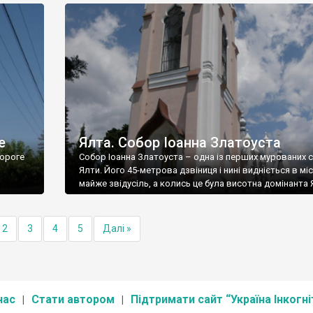
е
Ялта. Собор Іоанна Златоуста
ороге
Собор Іоанна Златоуста – одна із перших мурованих 
Ялти. Його 45-метрова дзвіниця і нині видніється в міс
майже звідусіль, а колись це була висотна домінанта 
2
3
4
5
Далі »
нас
Стати автором
Підтримати сайт “Україна Інкогні