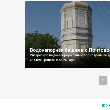
Водонапорная башня в с.Почтово
Интересную водонапорную башню посмотрели по д
из Симферополя в Бахчисарай.
1
Про 