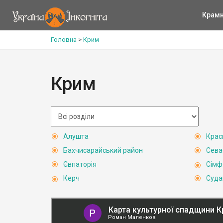
Крам
Головна
>
Крим
Крим
Алушта
Крас
Бахчисарайський район
Сева
Євпаторія
Сімф
Керч
Суда