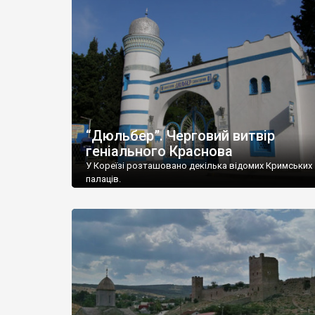
“Дюльбер”. Черговий витвір
геніального Краснова
У Кореїзі розташовано декілька відомих Кримських
палаців.