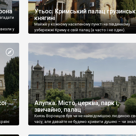
рона
Утьос. Кримський палац грузинськ
княгині
згадати
Майже у кожному населеному пункті на південному
ивезли у
узбережжі Криму є свій палац (а часто і не один).
ої
Алупка. Місто, церква, парк і,
звичайно, палац
Князь Воронцов був чи не найвідомішою людиною св
раїні
часу, але давайте не будемо кривити душею – чи знал
це прізвище до відвідин Алупки? Мабуть все таки ні.