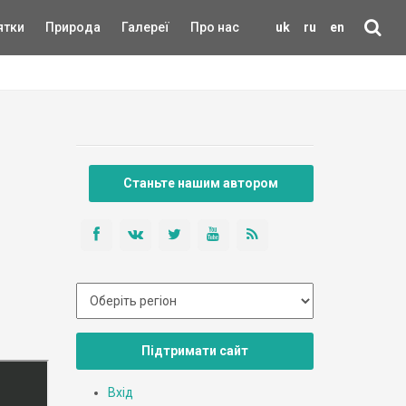
ятки
Природа
Галереї
Про нас
uk
ru
en
Станьте нашим автором
Підтримати сайт
Вхід