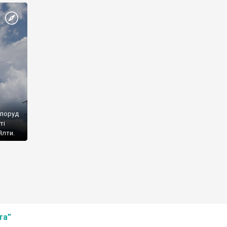
споруд
ті
Ялти.
та”