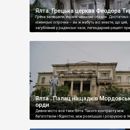
Ялта. Грецька церква Феодора Ти
Греки залишили Україні чималий спадок. Достатньо 
ніжинські огірочки – ви ж мабуть всі знаєте, що цей,
загублений у радянські часи, легендарний рецепт пр
Ніжин греки?
Ялта . Палац нащадків Мордовськ
орди
Дивне місто все таки Ялта. Такого контрасту між
багатством і бідністю, між розкішшю і розрухою в Ук
більше не знайдеш.