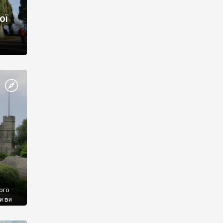
ої
ого
и ви