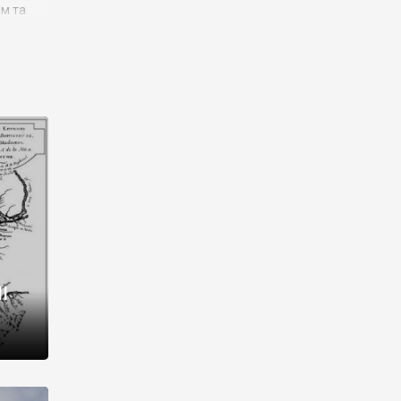
им та
ора і
є
го типу,
ей-
рний
ста:
 райони
від 2
I
і,
рукти,
 котрі