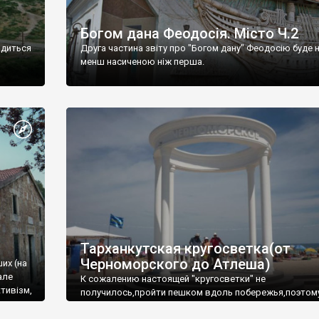
Богом дана Феодосія. Місто Ч.2
одиться
Друга частина звіту про "Богом дану" Феодосію буде 
менш насиченою ніж перша.
Тарханкутская кругосветка(от
Черноморского до Атлеша)
ших (на
але
К сожалению настоящей "кругосветки" не
тивізм,
получилось,пройти пешком вдоль побережья,поэтом
совершали радиальные вылазки из Оленевки.