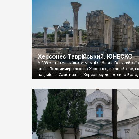
музею «Новгородський музей-заповідник» сотні арт
візантійської доби. Раритети викрадені з фондів об’
культурної спадщини ЮНЕСКО «Херсонеса Таврійсько
Офіційно – на виставку «Золото Візантії», але експер
влада в Україні вважають це лише […]
Херсонес Таврійський. ЮНЕСКО
У 988 році, після кількох місяців облоги, Великий киї
князь Володимир захопив Херсонес, візантійське, на
час, місто. Саме взяття Херсонесу дозволило Воло
диктувати свої умови візантійському імператору Вас
та одружитися з його дочкою Ганною. Цього ж року,
Херсонесі Володимир-язичник, став Василем-
християнином. А потім було Хрещення Русі. На честь
Херсонесу Таврійського названо місто […]