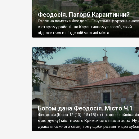
Феодосія. Пагорб Карантинний
Головна памятка Феодосії - Генуезька фортеця знах
в старому районі - на Карантинному пагорбі, який
підноситься в південній частині міста.
Богом дана Феодосія. Місто Ч.1
Феодосія (Кафа-12 (13) -15 (18) ст) - одне з найцікаві
мою думку) міст всього Кримського півострова .Ну,
думка в кожного своя, тому щоби розвіяти цей субєк
запрошую відвідати це