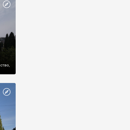
же
нство,