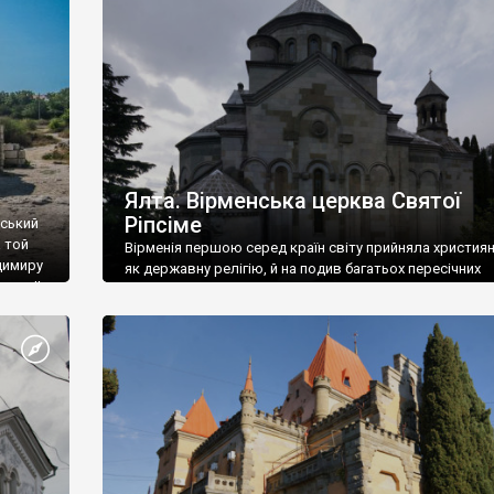
ефактів
називаються «повстяками» (postaki)…” “Вино. Крим
єкту
виробляє відмінне вино і його вдосталь: воно все ду
го».
легке біле і дуже […]
ти та
Ялта. Вірменська церква Святої
Ріпсіме
вський
 той
Вірменія першою серед країн світу прийняла христия
димиру
як державну релігію, й на подив багатьох пересічних
илю ІІ,
українців, які усіх кавказців вважають мусульманами,
 в
вірмени є відданими вірянами Христа