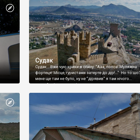
Судак
Судак... Вже чую крики в спину: "Ааа, попса! Муляжна
фортеця! Місце,туристами затерте до дір!..." Но то шо
мене ще там не було, ну не "дірявив" я там нічого...
принаймні до цього літа.