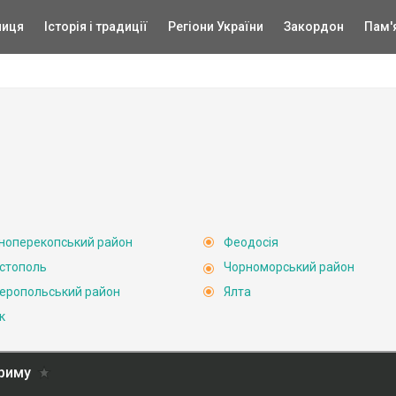
ниця
Історія і традиції
Регіони України
Закордон
Пам'
ноперекопський район
Феодосія
стополь
Чорноморський район
еропольський район
Ялта
к