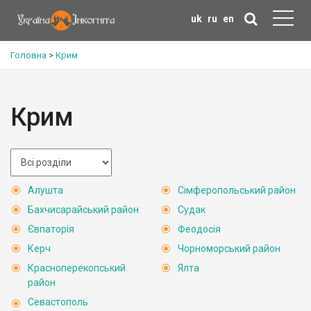
uk
ru
en
Головна
>
Крим
Крим
Алушта
Сімферопольський район
Бахчисарайський район
Судак
Євпаторія
Феодосія
Керч
Чорноморський район
Красноперекопський
Ялта
район
Севастополь