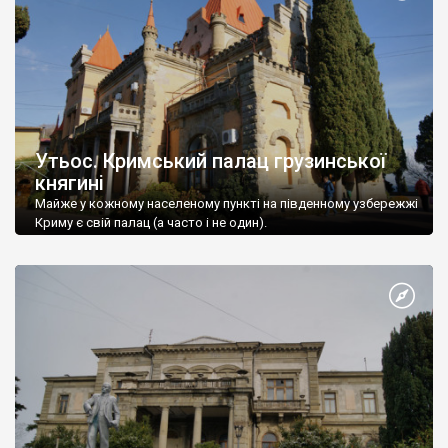
Утьос. Кримський палац грузинської
княгині
Майже у кожному населеному пункті на південному узбережжі
Криму є свій палац (а часто і не один).