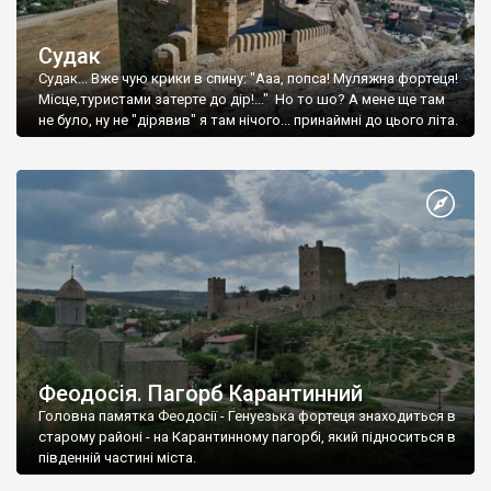
Судак
Судак... Вже чую крики в спину: "Ааа, попса! Муляжна фортеця!
Місце,туристами затерте до дір!..." Но то шо? А мене ще там
не було, ну не "дірявив" я там нічого... принаймні до цього літа.
Феодосія. Пагорб Карантинний
Головна памятка Феодосії - Генуезька фортеця знаходиться в
старому районі - на Карантинному пагорбі, який підноситься в
південній частині міста.