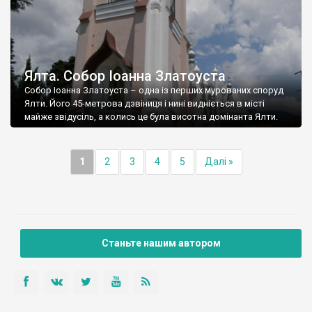
Ялта. Собор Іоанна Златоуста
Собор Іоанна Златоуста – одна із перших мурованих споруд
Ялти. Його 45-метрова дзвіниця і нині видніється в місті
майже звідусіль, а колись це була висотна домінанта Ялти.
1
2
3
4
5
Далі »
Станьте нашим автором