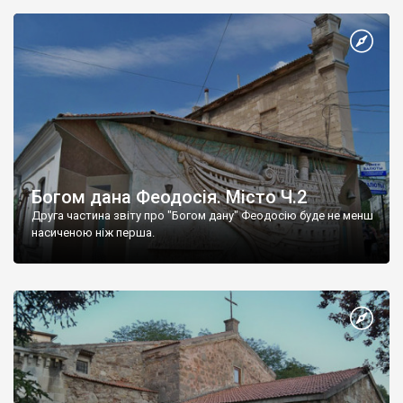
Богом дана Феодосія. Місто Ч.2
Друга частина звіту про "Богом дану" Феодосію буде не менш
насиченою ніж перша.