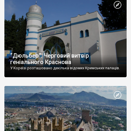
“Дюльбер”. Черговий витвір
геніального Краснова
У Кореїзі розташовано декілька відомих Кримських палаців.