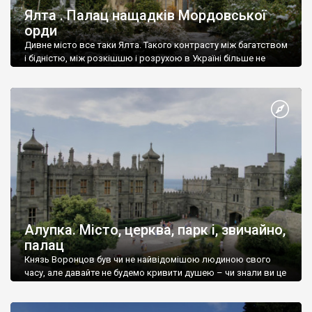
Ялта . Палац нащадків Мордовської
орди
Дивне місто все таки Ялта. Такого контрасту між багатством
і бідністю, між розкішшю і розрухою в Україні більше не
знайдеш.
Алупка. Місто, церква, парк і, звичайно,
палац
Князь Воронцов був чи не найвідомішою людиною свого
часу, але давайте не будемо кривити душею – чи знали ви це
прізвище до відвідин Алупки? Мабуть все таки ні.