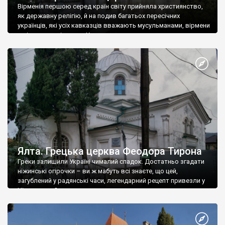
Вірменія першою серед країн світу прийняла християнство,
як державну релігію, й на подив багатьох пересічних
українців, які усіх кавказців вважають мусульманами, вірмени
є відданими вірянами Христа
Ялта. Грецька церква Феодора Тирона
Греки залишили Україні чималий спадок. Достатньо згадати
ніжинські огірочки – ви ж мабуть всі знаєте, що цей,
загублений у радянські часи, легендарний рецепт привезли у
Ніжин греки?