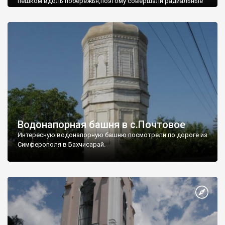
пешком вдоль побережья,поэтому совершали радиальные
вылазки из Оленевки.
Водонапорная башня в с.Почтовое
Интересную водонапорную башню посмотрели по дороге из
Симферополя в Бахчисарай.