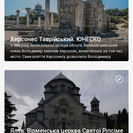
Херсонес Таврійський. ЮНЕСКО
У 988 році, після кількох місяців облоги, Великий київський
князь Володимир захопив Херсонес, візантійське, на той час,
місто. Саме взяття Херсонесу дозволило Володимиру
диктувати свої умови візантійському імператору Василю ІІ, та
одружитися з його дочкою Ганною. Цього ж року, в
Херсонесі Володимир-язичник, став Василем-християнином.
А потім було Хрещення Русі. На честь Херсонесу Таврійського
названо місто […]
Ялта. Вірменська церква Святої Ріпсіме