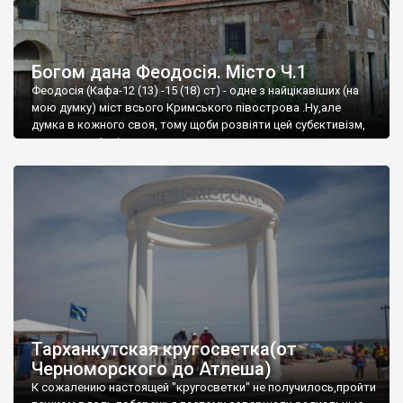
Богом дана Феодосія. Місто Ч.1
Феодосія (Кафа-12 (13) -15 (18) ст) - одне з найцікавіших (на
мою думку) міст всього Кримського півострова .Ну,але
думка в кожного своя, тому щоби розвіяти цей субєктивізм,
запрошую відвідати це
Тарханкутская кругосветка(от
Черноморского до Атлеша)
К сожалению настоящей "кругосветки" не получилось,пройти