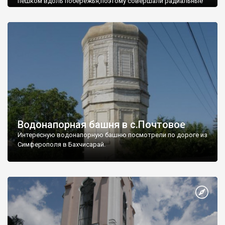
пешком вдоль побережья,поэтому совершали радиальные
вылазки из Оленевки.
Водонапорная башня в с.Почтовое
Интересную водонапорную башню посмотрели по дороге из
Симферополя в Бахчисарай.