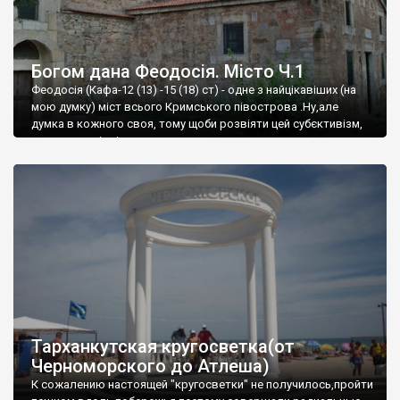
Богом дана Феодосія. Місто Ч.1
Феодосія (Кафа-12 (13) -15 (18) ст) - одне з найцікавіших (на
мою думку) міст всього Кримського півострова .Ну,але
думка в кожного своя, тому щоби розвіяти цей субєктивізм,
запрошую відвідати це
Тарханкутская кругосветка(от
Черноморского до Атлеша)
К сожалению настоящей "кругосветки" не получилось,пройти