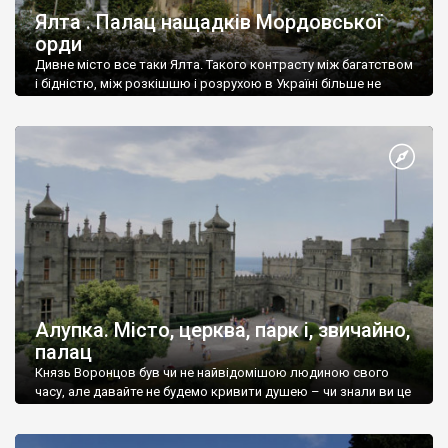
Ялта . Палац нащадків Мордовської
орди
Дивне місто все таки Ялта. Такого контрасту між багатством
і бідністю, між розкішшю і розрухою в Україні більше не
знайдеш.
Алупка. Місто, церква, парк і, звичайно,
палац
Князь Воронцов був чи не найвідомішою людиною свого
часу, але давайте не будемо кривити душею – чи знали ви це
прізвище до відвідин Алупки? Мабуть все таки ні.