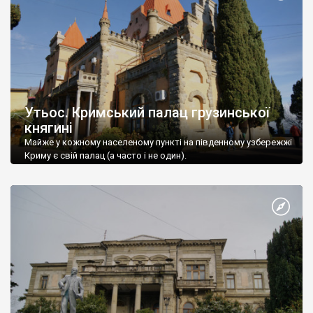
Утьос. Кримський палац грузинської
княгині
Майже у кожному населеному пункті на південному узбережжі
Криму є свій палац (а часто і не один).