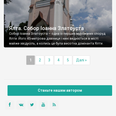
Ялта. Собор Іоанна Златоуста
Собор Іоанна Златоуста – одна із перших мурованих споруд
Ялти. Його 45-метрова дзвіниця і нині видніється в місті
майже звідусіль, а колись це була висотна домінанта Ялти.
1
2
3
4
5
Далі »
Станьте нашим автором