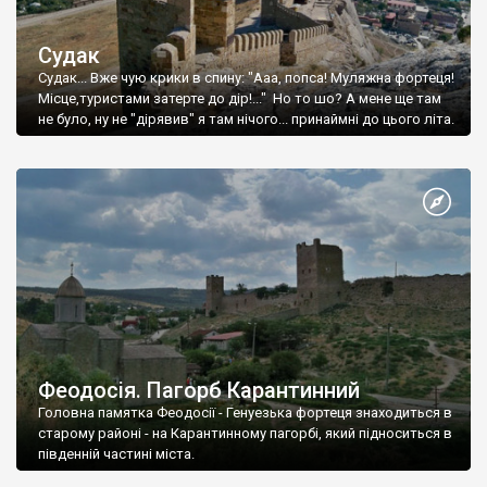
Судак
Судак... Вже чую крики в спину: "Ааа, попса! Муляжна фортеця!
Місце,туристами затерте до дір!..." Но то шо? А мене ще там
не було, ну не "дірявив" я там нічого... принаймні до цього літа.
Феодосія. Пагорб Карантинний
Головна памятка Феодосії - Генуезька фортеця знаходиться в
старому районі - на Карантинному пагорбі, який підноситься в
південній частині міста.