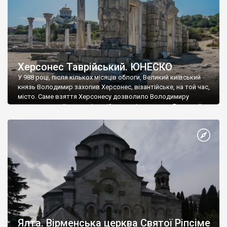
Херсонес Таврійський. ЮНЕСКО
У 988 році, після кількох місяців облоги, Великий київський
князь Володимир захопив Херсонес, візантійське, на той час,
місто. Саме взяття Херсонесу дозволило Володимиру
диктувати свої умови візантійському імператору Василю ІІ, та
одружитися з його дочкою Ганною. Цього ж року, в
Херсонесі Володимир-язичник, став Василем-християнином.
А потім було Хрещення Русі. На честь Херсонесу Таврійського
названо місто […]
Ялта. Вірменська церква Святої Ріпсіме