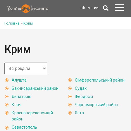
uk
ru
en
Головна
>
Крим
Крим
Алушта
Сімферопольський район
Бахчисарайський район
Судак
Євпаторія
Феодосія
Керч
Чорноморський район
Красноперекопський
Ялта
район
Севастополь