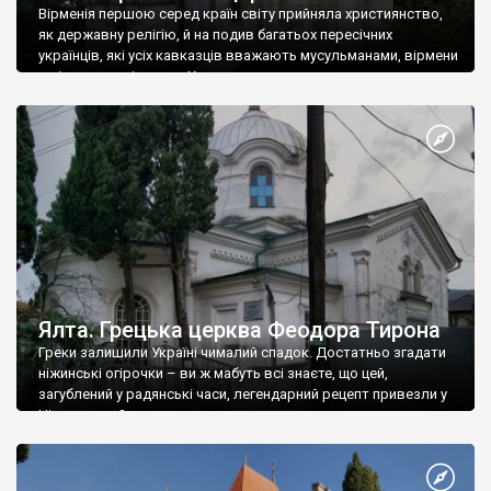
Вірменія першою серед країн світу прийняла християнство,
як державну релігію, й на подив багатьох пересічних
українців, які усіх кавказців вважають мусульманами, вірмени
є відданими вірянами Христа
Ялта. Грецька церква Феодора Тирона
Греки залишили Україні чималий спадок. Достатньо згадати
ніжинські огірочки – ви ж мабуть всі знаєте, що цей,
загублений у радянські часи, легендарний рецепт привезли у
Ніжин греки?