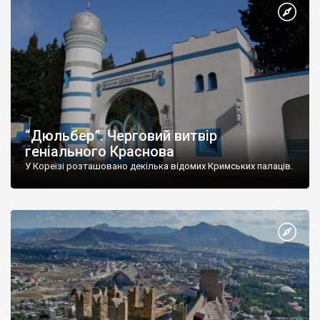
“Дюльбер”. Черговий витвір
геніального Краснова
У Кореїзі розташовано декілька відомих Кримських палаців.