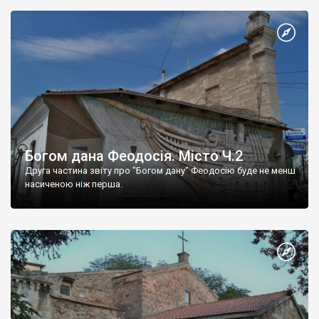
Богом дана Феодосія. Місто Ч.2
Друга частина звіту про "Богом дану" Феодосію буде не менш
насиченою ніж перша.