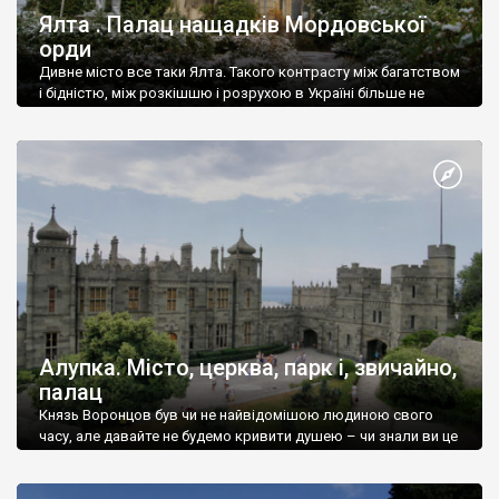
Ялта . Палац нащадків Мордовської
орди
Дивне місто все таки Ялта. Такого контрасту між багатством
і бідністю, між розкішшю і розрухою в Україні більше не
знайдеш.
Алупка. Місто, церква, парк і, звичайно,
палац
Князь Воронцов був чи не найвідомішою людиною свого
часу, але давайте не будемо кривити душею – чи знали ви це
прізвище до відвідин Алупки? Мабуть все таки ні.