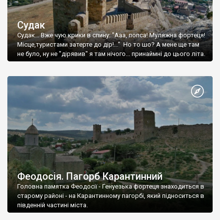
Судак
Судак... Вже чую крики в спину: "Ааа, попса! Муляжна фортеця!
Місце,туристами затерте до дір!..." Но то шо? А мене ще там
не було, ну не "дірявив" я там нічого... принаймні до цього літа.
Феодосія. Пагорб Карантинний
Головна памятка Феодосії - Генуезька фортеця знаходиться в
старому районі - на Карантинному пагорбі, який підноситься в
південній частині міста.