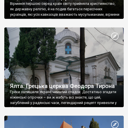
Вірменія першою серед країн світу прийняла християнство,
як державну релігію, й на подив багатьох пересічних
українців, які усіх кавказців вважають мусульманами, вірмени
є відданими вірянами Христа
Ялта. Грецька церква Феодора Тирона
Греки залишили Україні чималий спадок. Достатньо згадати
ніжинські огірочки – ви ж мабуть всі знаєте, що цей,
загублений у радянські часи, легендарний рецепт привезли у
Ніжин греки?