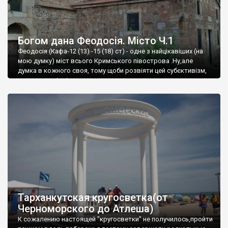
Богом дана Феодосія. Місто Ч.1
Феодосія (Кафа-12 (13) -15 (18) ст) - одне з найцікавіших (на
мою думку) міст всього Кримського півострова .Ну,але
думка в кожного своя, тому щоби розвіяти цей субєктивізм,
запрошую відвідати це
Тарханкутская кругосветка(от
Черноморского до Атлеша)
К сожалению настоящей "кругосветки" не получилось,пройти