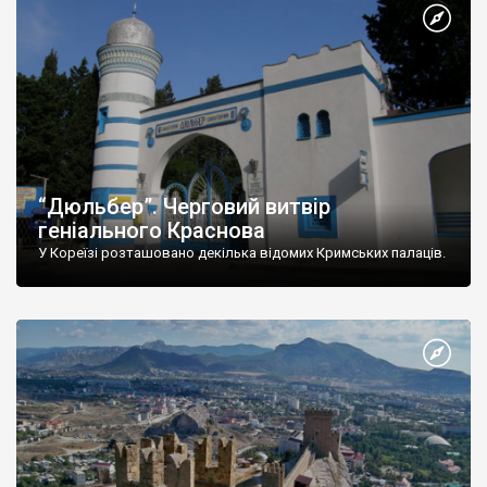
“Дюльбер”. Черговий витвір
геніального Краснова
У Кореїзі розташовано декілька відомих Кримських палаців.