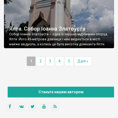
Ялта. Собор Іоанна Златоуста
Собор Іоанна Златоуста – одна із перших мурованих споруд
Ялти. Його 45-метрова дзвіниця і нині видніється в місті
майже звідусіль, а колись це була висотна домінанта Ялти.
1
2
3
4
5
Далі »
Станьте нашим автором