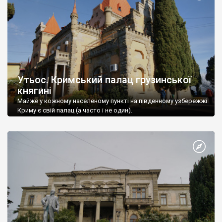
Утьос. Кримський палац грузинської
княгині
Майже у кожному населеному пункті на південному узбережжі
Криму є свій палац (а часто і не один).