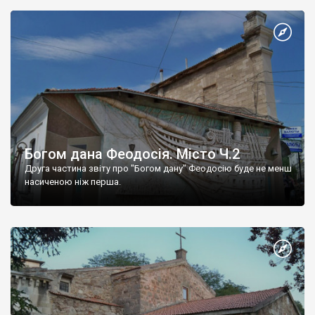
Богом дана Феодосія. Місто Ч.2
Друга частина звіту про "Богом дану" Феодосію буде не менш
насиченою ніж перша.