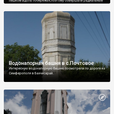
пешком вдоль побережья,поэтому совершали радиальные
вылазки из Оленевки.
Водонапорная башня в с.Почтовое
Интересную водонапорную башню посмотрели по дороге из
Симферополя в Бахчисарай.