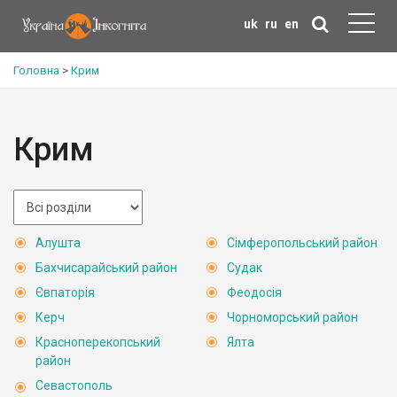
uk
ru
en
Головна
>
Крим
Крим
Алушта
Сімферопольський район
Бахчисарайський район
Судак
Євпаторія
Феодосія
Керч
Чорноморський район
Красноперекопський
Ялта
район
Севастополь