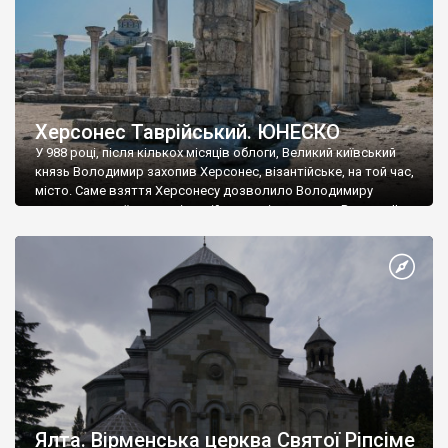
Херсонес Таврійський. ЮНЕСКО
У 988 році, після кількох місяців облоги, Великий київський
князь Володимир захопив Херсонес, візантійське, на той час,
місто. Саме взяття Херсонесу дозволило Володимиру
диктувати свої умови візантійському імператору Василю ІІ, та
одружитися з його дочкою Ганною. Цього ж року, в
Херсонесі Володимир-язичник, став Василем-християнином.
А потім було Хрещення Русі. На честь Херсонесу Таврійського
названо місто […]
Ялта. Вірменська церква Святої Ріпсіме