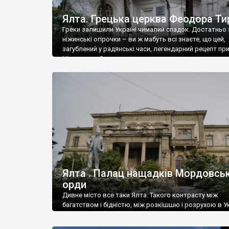
Ялта. Грецька церква Феодора Ти
Греки залишили Україні чималий спадок. Достатньо 
ніжинські огірочки – ви ж мабуть всі знаєте, що цей,
загублений у радянські часи, легендарний рецепт пр
Ніжин греки?
Ялта . Палац нащадків Мордовськ
орди
Дивне місто все таки Ялта. Такого контрасту між
багатством і бідністю, між розкішшю і розрухою в Ук
більше не знайдеш.