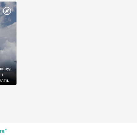
споруд
ті
Ялти.
та”