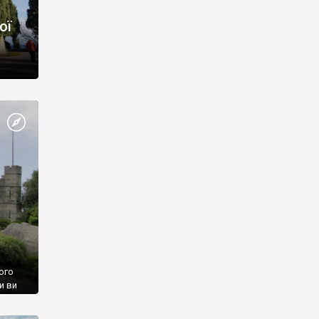
ої
ого
и ви