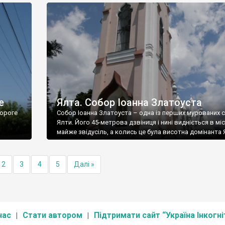
е
Ялта. Собор Іоанна Златоуста
ороге
Собор Іоанна Златоуста – одна із перших мурованих 
Ялти. Його 45-метрова дзвіниця і нині видніється в міс
майже звідусіль, а колись це була висотна домінанта 
2
3
4
5
Далі »
нас
Стати автором
Підтримати сайт “Україна Інкогні