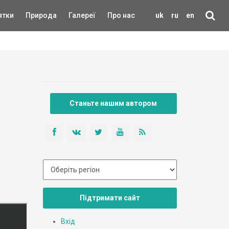
ятки
Природа
Галереї
Про нас
uk
ru
en
Станьте нашим автором
Підтримати сайт
Вхід