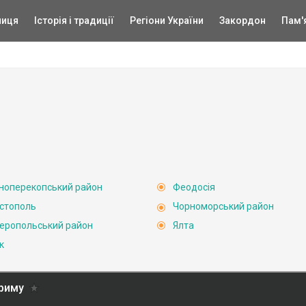
ниця
Історія і традиції
Регіони України
Закордон
Пам'
ноперекопський район
Феодосія
стополь
Чорноморський район
еропольський район
Ялта
к