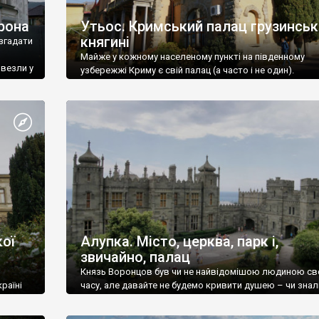
рона
Утьос. Кримський палац грузинськ
княгині
згадати
Майже у кожному населеному пункті на південному
ивезли у
узбережжі Криму є свій палац (а часто і не один).
ої
Алупка. Місто, церква, парк і,
звичайно, палац
Князь Воронцов був чи не найвідомішою людиною св
раїні
часу, але давайте не будемо кривити душею – чи знал
це прізвище до відвідин Алупки? Мабуть все таки ні.