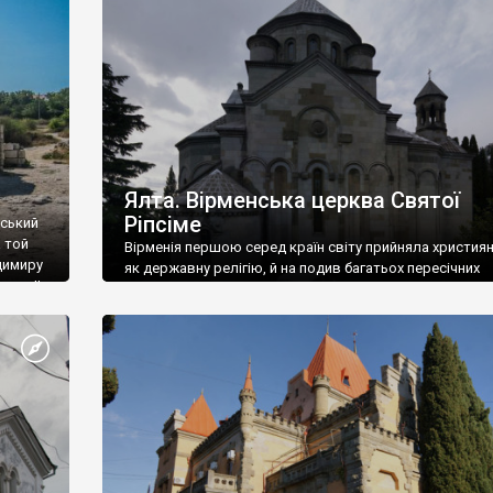
ефактів
називаються «повстяками» (postaki)…” “Вино. Крим
єкту
виробляє відмінне вино і його вдосталь: воно все ду
го».
легке біле і дуже […]
ти та
Ялта. Вірменська церква Святої
Ріпсіме
вський
 той
Вірменія першою серед країн світу прийняла христия
димиру
як державну релігію, й на подив багатьох пересічних
илю ІІ,
українців, які усіх кавказців вважають мусульманами,
 в
вірмени є відданими вірянами Христа