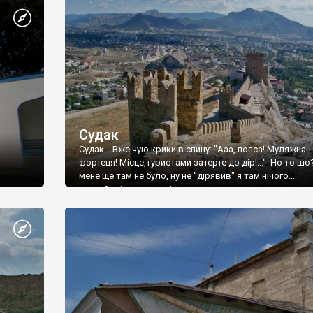
Судак
Судак... Вже чую крики в спину: "Ааа, попса! Муляжна
фортеця! Місце,туристами затерте до дір!..." Но то шо
мене ще там не було, ну не "дірявив" я там нічого...
принаймні до цього літа.