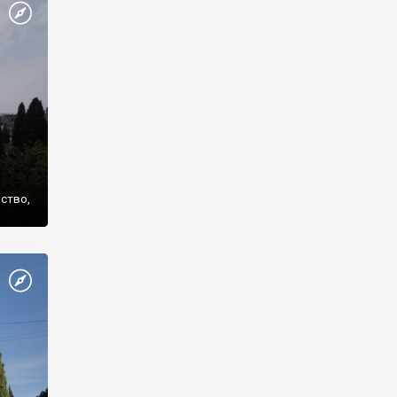
же
нство,