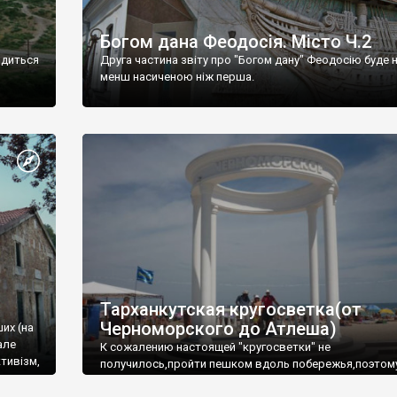
Богом дана Феодосія. Місто Ч.2
одиться
Друга частина звіту про "Богом дану" Феодосію буде 
менш насиченою ніж перша.
Тарханкутская кругосветка(от
Черноморского до Атлеша)
ших (на
але
К сожалению настоящей "кругосветки" не
тивізм,
получилось,пройти пешком вдоль побережья,поэтом
совершали радиальные вылазки из Оленевки.