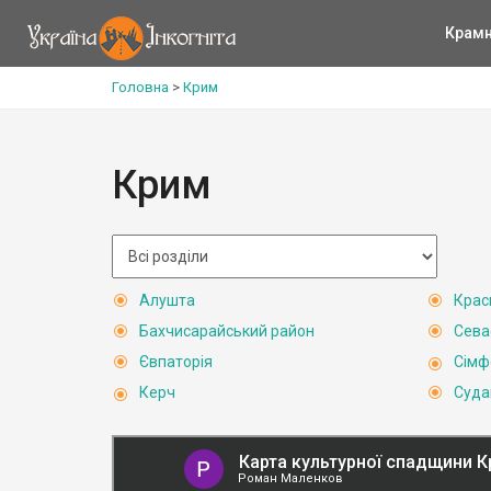
Крам
Головна
>
Крим
Крим
Алушта
Крас
Бахчисарайський район
Сева
Євпаторія
Сімф
Керч
Суда