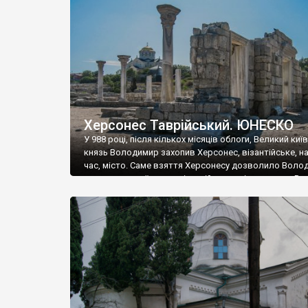
музею «Новгородський музей-заповідник» сотні арт
візантійської доби. Раритети викрадені з фондів об’
культурної спадщини ЮНЕСКО «Херсонеса Таврійсько
Офіційно – на виставку «Золото Візантії», але експер
влада в Україні вважають це лише […]
Херсонес Таврійський. ЮНЕСКО
У 988 році, після кількох місяців облоги, Великий киї
князь Володимир захопив Херсонес, візантійське, на
час, місто. Саме взяття Херсонесу дозволило Воло
диктувати свої умови візантійському імператору Вас
та одружитися з його дочкою Ганною. Цього ж року,
Херсонесі Володимир-язичник, став Василем-
християнином. А потім було Хрещення Русі. На честь
Херсонесу Таврійського названо місто […]