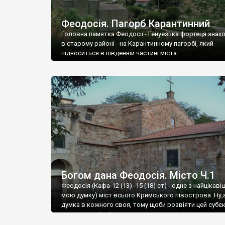
Феодосія. Пагорб Карантинний
Головна памятка Феодосії - Генуезька фортеця знах
в старому районі - на Карантинному пагорбі, який
підноситься в південній частині міста.
Богом дана Феодосія. Місто Ч.1
Феодосія (Кафа-12 (13) -15 (18) ст) - одне з найцікаві
мою думку) міст всього Кримського півострова .Ну,
думка в кожного своя, тому щоби розвіяти цей субєк
запрошую відвідати це