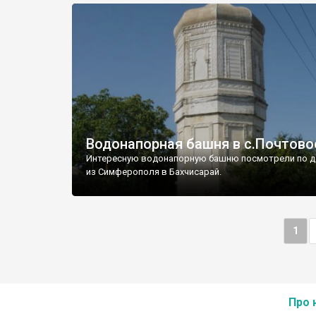
Водонапорная башня в с.Почтово
Интересную водонапорную башню посмотрели по д
из Симферополя в Бахчисарай.
1
Про 