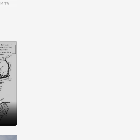
им та
ора і
є
го типу,
ей-
рний
ста:
 райони
від 2
I
і,
рукти,
 котрі