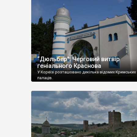
“Дюльбер”. Черговий витвір
геніального Краснова
У Кореїзі розташовано декілька відомих Кримських
палаців.