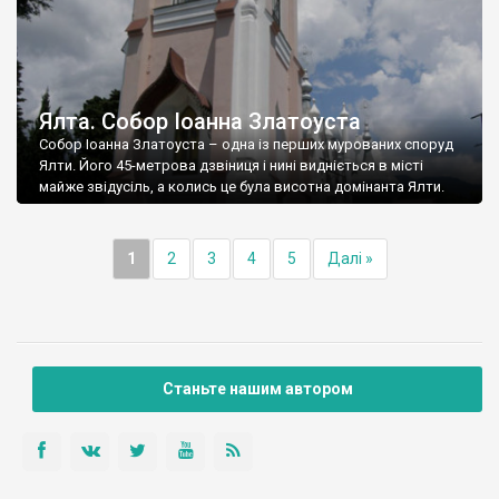
Ялта. Собор Іоанна Златоуста
Собор Іоанна Златоуста – одна із перших мурованих споруд
Ялти. Його 45-метрова дзвіниця і нині видніється в місті
майже звідусіль, а колись це була висотна домінанта Ялти.
1
2
3
4
5
Далі »
Станьте нашим автором