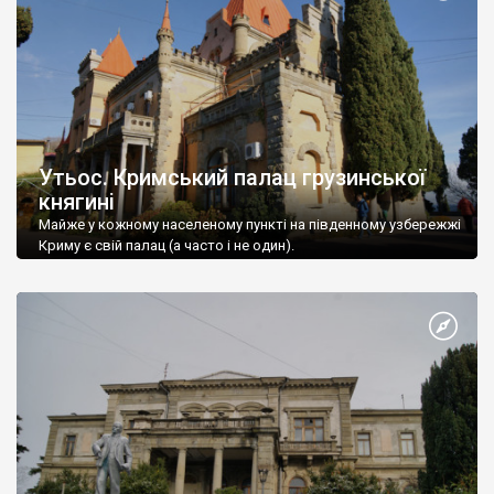
Утьос. Кримський палац грузинської
княгині
Майже у кожному населеному пункті на південному узбережжі
Криму є свій палац (а часто і не один).