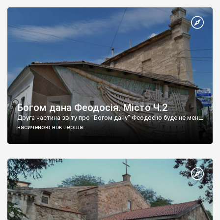
Богом дана Феодосія. Місто Ч.2
Друга частина звіту про "Богом дану" Феодосію буде не менш
насиченою ніж перша.