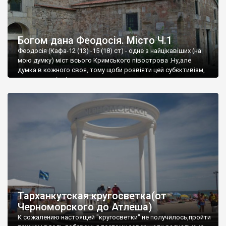
Богом дана Феодосія. Місто Ч.1
Феодосія (Кафа-12 (13) -15 (18) ст) - одне з найцікавіших (на
мою думку) міст всього Кримського півострова .Ну,але
думка в кожного своя, тому щоби розвіяти цей субєктивізм,
запрошую відвідати це
Тарханкутская кругосветка(от
Черноморского до Атлеша)
К сожалению настоящей "кругосветки" не получилось,пройти