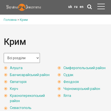
uk
ru
en
Головна
>
Крим
Крим
Алушта
Сімферопольський район
Бахчисарайський район
Судак
Євпаторія
Феодосія
Керч
Чорноморський район
Красноперекопський
Ялта
район
Севастополь