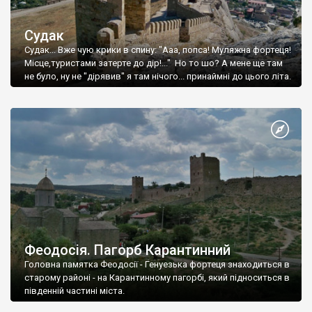
Судак
Судак... Вже чую крики в спину: "Ааа, попса! Муляжна фортеця!
Місце,туристами затерте до дір!..." Но то шо? А мене ще там
не було, ну не "дірявив" я там нічого... принаймні до цього літа.
Феодосія. Пагорб Карантинний
Головна памятка Феодосії - Генуезька фортеця знаходиться в
старому районі - на Карантинному пагорбі, який підноситься в
південній частині міста.