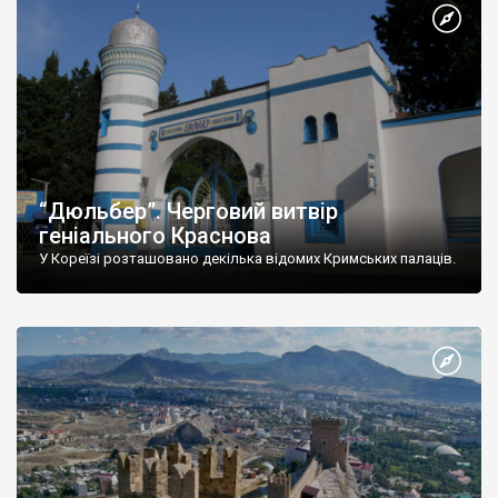
“Дюльбер”. Черговий витвір
геніального Краснова
У Кореїзі розташовано декілька відомих Кримських палаців.