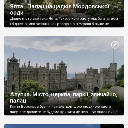
Ялта . Палац нащадків Мордовської
орди
Дивне місто все таки Ялта. Такого контрасту між багатством
і бідністю, між розкішшю і розрухою в Україні більше не
знайдеш.
Алупка. Місто, церква, парк і, звичайно,
палац
Князь Воронцов був чи не найвідомішою людиною свого
часу, але давайте не будемо кривити душею – чи знали ви це
прізвище до відвідин Алупки? Мабуть все таки ні.