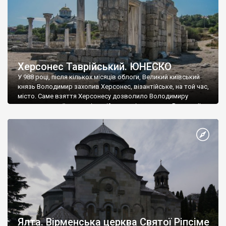
Херсонес Таврійський. ЮНЕСКО
У 988 році, після кількох місяців облоги, Великий київський
князь Володимир захопив Херсонес, візантійське, на той час,
місто. Саме взяття Херсонесу дозволило Володимиру
диктувати свої умови візантійському імператору Василю ІІ, та
одружитися з його дочкою Ганною. Цього ж року, в
Херсонесі Володимир-язичник, став Василем-християнином.
А потім було Хрещення Русі. На честь Херсонесу Таврійського
названо місто […]
Ялта. Вірменська церква Святої Ріпсіме