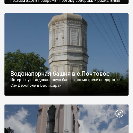
пешком вдоль побережья,поэтому совершали радиальные
вылазки из Оленевки.
Водонапорная башня в с.Почтовое
Интересную водонапорную башню посмотрели по дороге из
Симферополя в Бахчисарай.