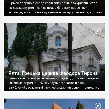
Вірменія першою серед країн світу прийняла християнство,
як державну релігію, й на подив багатьох пересічних
українців, які усіх кавказців вважають мусульманами, вірмени
є відданими вірянами Христа
Ялта. Грецька церква Феодора Тирона
Греки залишили Україні чималий спадок. Достатньо згадати
ніжинські огірочки – ви ж мабуть всі знаєте, що цей,
загублений у радянські часи, легендарний рецепт привезли у
Ніжин греки?