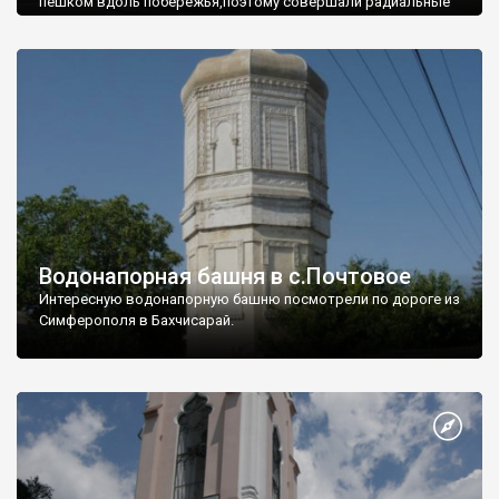
пешком вдоль побережья,поэтому совершали радиальные
вылазки из Оленевки.
Водонапорная башня в с.Почтовое
Интересную водонапорную башню посмотрели по дороге из
Симферополя в Бахчисарай.