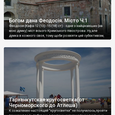
Богом дана Феодосія. Місто Ч.1
Феодосія (Кафа-12 (13) -15 (18) ст) - одне з найцікавіших (на
мою думку) міст всього Кримського півострова .Ну,але
думка в кожного своя, тому щоби розвіяти цей субєктивізм,
запрошую відвідати це
Тарханкутская кругосветка(от
Черноморского до Атлеша)
К сожалению настоящей "кругосветки" не получилось,пройти