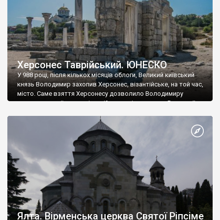
Херсонес Таврійський. ЮНЕСКО
У 988 році, після кількох місяців облоги, Великий київський
князь Володимир захопив Херсонес, візантійське, на той час,
місто. Саме взяття Херсонесу дозволило Володимиру
диктувати свої умови візантійському імператору Василю ІІ, та
одружитися з його дочкою Ганною. Цього ж року, в
Херсонесі Володимир-язичник, став Василем-християнином.
А потім було Хрещення Русі. На честь Херсонесу Таврійського
названо місто […]
Ялта. Вірменська церква Святої Ріпсіме