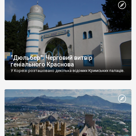
“Дюльбер”. Черговий витвір
геніального Краснова
У Кореїзі розташовано декілька відомих Кримських палаців.