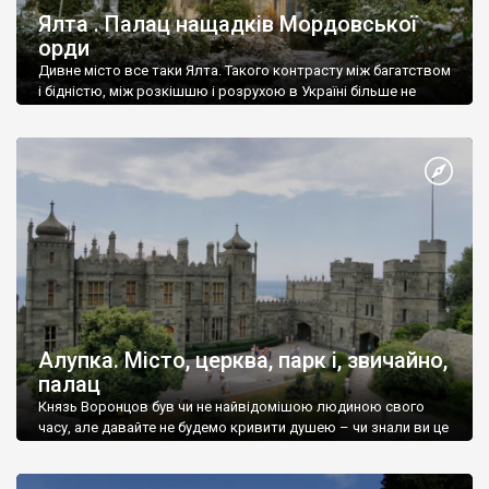
Ялта . Палац нащадків Мордовської
орди
Дивне місто все таки Ялта. Такого контрасту між багатством
і бідністю, між розкішшю і розрухою в Україні більше не
знайдеш.
Алупка. Місто, церква, парк і, звичайно,
палац
Князь Воронцов був чи не найвідомішою людиною свого
часу, але давайте не будемо кривити душею – чи знали ви це
прізвище до відвідин Алупки? Мабуть все таки ні.