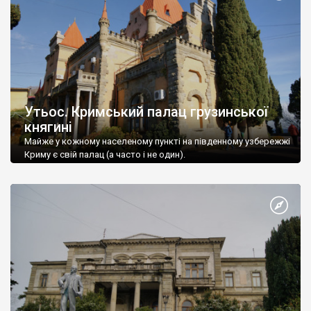
Утьос. Кримський палац грузинської
княгині
Майже у кожному населеному пункті на південному узбережжі
Криму є свій палац (а часто і не один).