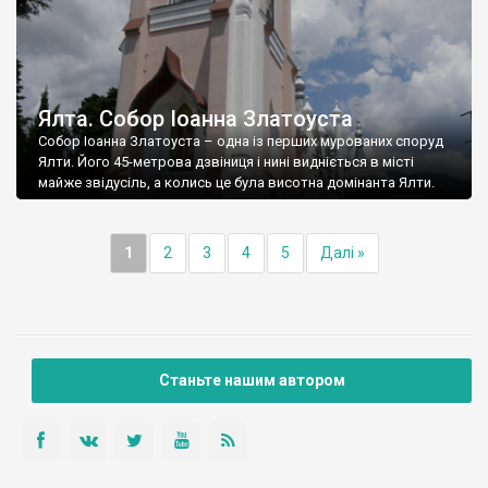
Ялта. Собор Іоанна Златоуста
Собор Іоанна Златоуста – одна із перших мурованих споруд
Ялти. Його 45-метрова дзвіниця і нині видніється в місті
майже звідусіль, а колись це була висотна домінанта Ялти.
1
2
3
4
5
Далі »
Станьте нашим автором