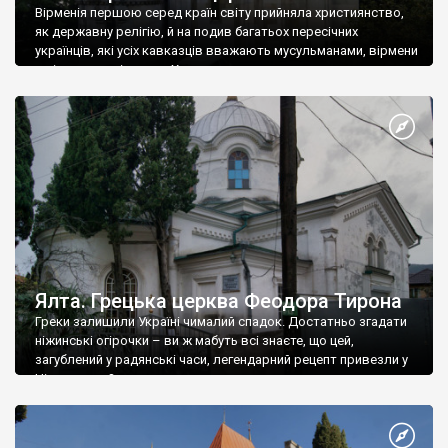
Вірменія першою серед країн світу прийняла християнство,
як державну релігію, й на подив багатьох пересічних
українців, які усіх кавказців вважають мусульманами, вірмени
є відданими вірянами Христа
Ялта. Грецька церква Феодора Тирона
Греки залишили Україні чималий спадок. Достатньо згадати
ніжинські огірочки – ви ж мабуть всі знаєте, що цей,
загублений у радянські часи, легендарний рецепт привезли у
Ніжин греки?