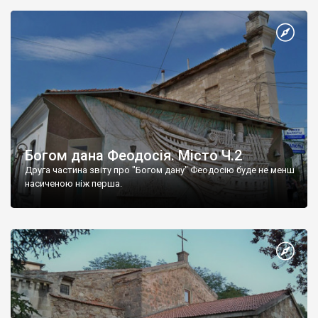
Богом дана Феодосія. Місто Ч.2
Друга частина звіту про "Богом дану" Феодосію буде не менш
насиченою ніж перша.