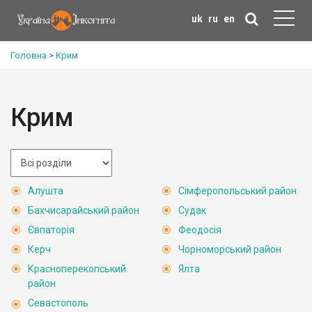
uk
ru
en
Головна
>
Крим
Крим
Алушта
Сімферопольський район
Бахчисарайський район
Судак
Євпаторія
Феодосія
Керч
Чорноморський район
Красноперекопський
Ялта
район
Севастополь