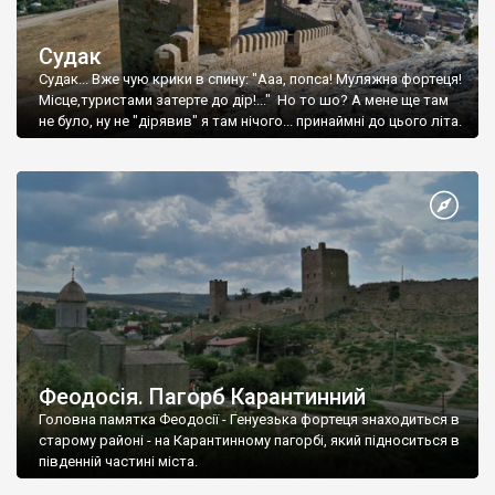
Судак
Судак... Вже чую крики в спину: "Ааа, попса! Муляжна фортеця!
Місце,туристами затерте до дір!..." Но то шо? А мене ще там
не було, ну не "дірявив" я там нічого... принаймні до цього літа.
Феодосія. Пагорб Карантинний
Головна памятка Феодосії - Генуезька фортеця знаходиться в
старому районі - на Карантинному пагорбі, який підноситься в
південній частині міста.