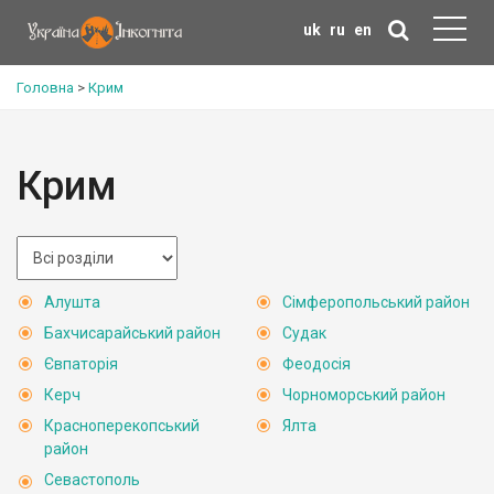
uk
ru
en
Головна
>
Крим
Крим
Алушта
Сімферопольський район
Бахчисарайський район
Судак
Євпаторія
Феодосія
Керч
Чорноморський район
Красноперекопський
Ялта
район
Севастополь