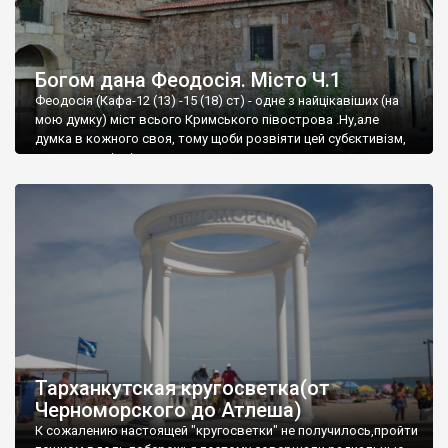
Богом дана Феодосія. Місто Ч.1
Феодосія (Кафа-12 (13) -15 (18) ст) - одне з найцікавіших (на
мою думку) міст всього Кримського півострова .Ну,але
думка в кожного своя, тому щоби розвіяти цей субєктивізм,
запрошую відвідати це
Тарханкутская кругосветка(от
Черноморского до Атлеша)
К сожалению настоящей "кругосветки" не получилось,пройти