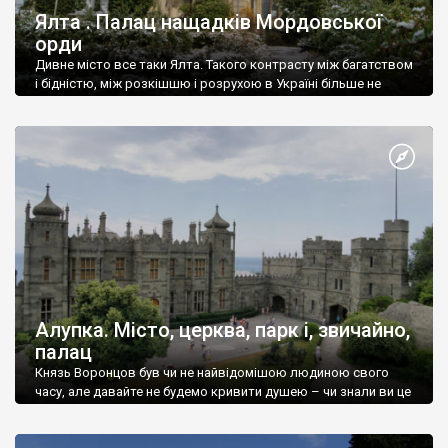
Ялта . Палац нащадків Мордовської
орди
Дивне місто все таки Ялта. Такого контрасту між багатством
і бідністю, між розкішшю і розрухою в Україні більше не
знайдеш.
Алупка. Місто, церква, парк і, звичайно,
палац
Князь Воронцов був чи не найвідомішою людиною свого
часу, але давайте не будемо кривити душею – чи знали ви це
прізвище до відвідин Алупки? Мабуть все таки ні.