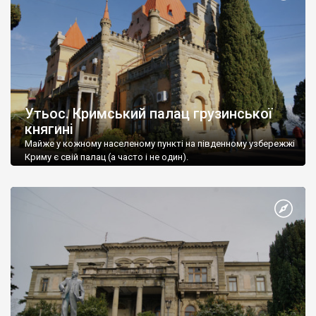
Утьос. Кримський палац грузинської
княгині
Майже у кожному населеному пункті на південному узбережжі
Криму є свій палац (а часто і не один).