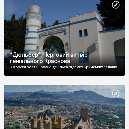
“Дюльбер”. Черговий витвір
геніального Краснова
У Кореїзі розташовано декілька відомих Кримських палаців.