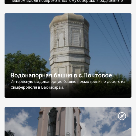
пешком вдоль побережья,поэтому совершали радиальные
вылазки из Оленевки.
Водонапорная башня в с.Почтовое
Интересную водонапорную башню посмотрели по дороге из
Симферополя в Бахчисарай.