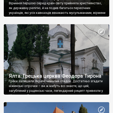
Вірменія першою серед країн світу прийняла християнство,
як державну релігію, й на подив багатьох пересічних
українців, які усіх кавказців вважають мусульманами, вірмени
є відданими вірянами Христа
Ялта. Грецька церква Феодора Тирона
Греки залишили Україні чималий спадок. Достатньо згадати
ніжинські огірочки – ви ж мабуть всі знаєте, що цей,
загублений у радянські часи, легендарний рецепт привезли у
Ніжин греки?