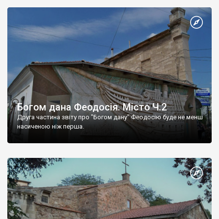
Богом дана Феодосія. Місто Ч.2
Друга частина звіту про "Богом дану" Феодосію буде не менш
насиченою ніж перша.