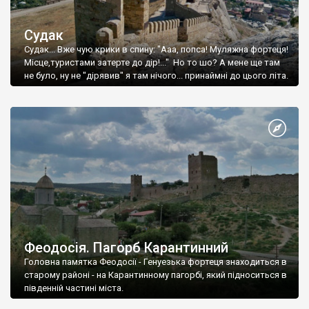
Судак
Судак... Вже чую крики в спину: "Ааа, попса! Муляжна фортеця!
Місце,туристами затерте до дір!..." Но то шо? А мене ще там
не було, ну не "дірявив" я там нічого... принаймні до цього літа.
Феодосія. Пагорб Карантинний
Головна памятка Феодосії - Генуезька фортеця знаходиться в
старому районі - на Карантинному пагорбі, який підноситься в
південній частині міста.