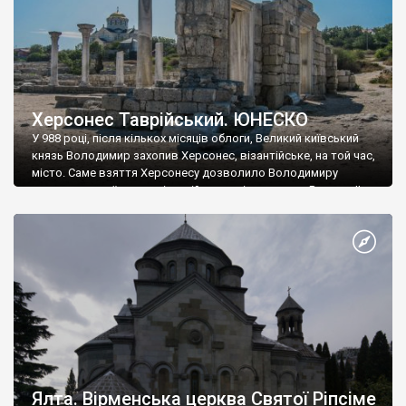
Херсонес Таврійський. ЮНЕСКО
У 988 році, після кількох місяців облоги, Великий київський
князь Володимир захопив Херсонес, візантійське, на той час,
місто. Саме взяття Херсонесу дозволило Володимиру
диктувати свої умови візантійському імператору Василю ІІ, та
одружитися з його дочкою Ганною. Цього ж року, в
Херсонесі Володимир-язичник, став Василем-християнином.
А потім було Хрещення Русі. На честь Херсонесу Таврійського
названо місто […]
Ялта. Вірменська церква Святої Ріпсіме