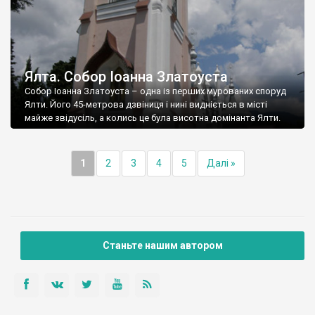
Ялта. Собор Іоанна Златоуста
Собор Іоанна Златоуста – одна із перших мурованих споруд
Ялти. Його 45-метрова дзвіниця і нині видніється в місті
майже звідусіль, а колись це була висотна домінанта Ялти.
1
2
3
4
5
Далі »
Станьте нашим автором