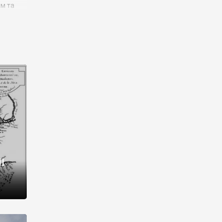
им та
ора і
є
го типу,
ей-
рний
ста:
 райони
від 2
I
і,
рукти,
 котрі