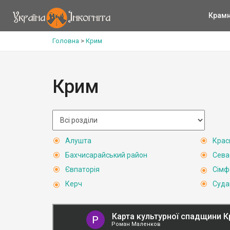
Крам
Головна
>
Крим
Крим
Алушта
Крас
Бахчисарайський район
Сева
Євпаторія
Сімф
Керч
Суда