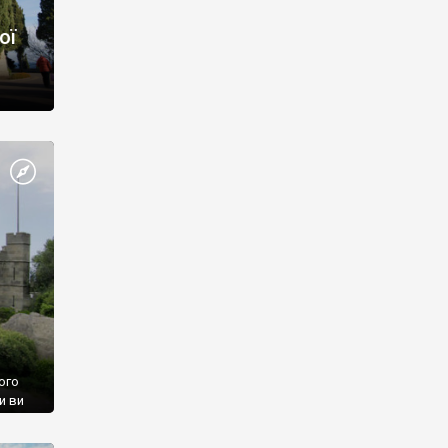
ої
ого
и ви