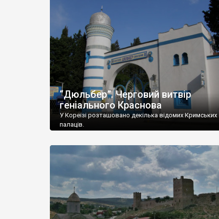
“Дюльбер”. Черговий витвір
геніального Краснова
У Кореїзі розташовано декілька відомих Кримських
палаців.