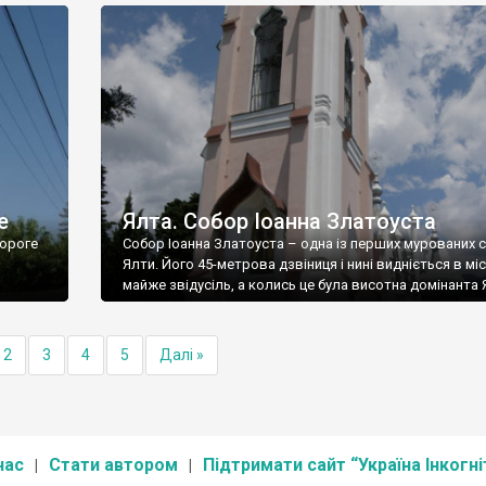
е
Ялта. Собор Іоанна Златоуста
ороге
Собор Іоанна Златоуста – одна із перших мурованих 
Ялти. Його 45-метрова дзвіниця і нині видніється в міс
майже звідусіль, а колись це була висотна домінанта 
2
3
4
5
Далі »
нас
Стати автором
Підтримати сайт “Україна Інкогні