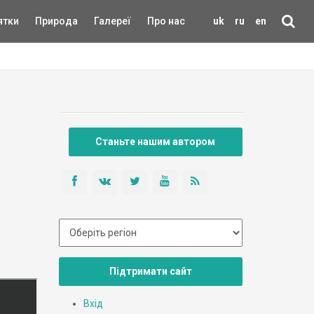
ятки
Природа
Галереї
Про нас
uk
ru
en
Станьте нашим автором
Підтримати сайт
Вхід