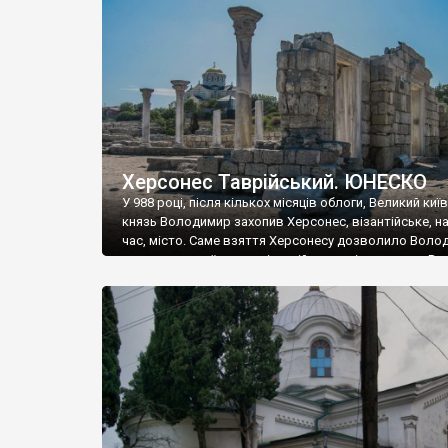
музею «Новгородський музей-заповідник» сотні арт
візантійської доби. Раритети викрадені з фондів об’
культурної спадщини ЮНЕСКО «Херсонеса Таврійсько
Офіційно – на виставку «Золото Візантії», але експер
влада в Україні вважають це лише […]
Херсонес Таврійський. ЮНЕСКО
У 988 році, після кількох місяців облоги, Великий киї
князь Володимир захопив Херсонес, візантійське, на
час, місто. Саме взяття Херсонесу дозволило Воло
диктувати свої умови візантійському імператору Вас
та одружитися з його дочкою Ганною. Цього ж року,
Херсонесі Володимир-язичник, став Василем-
християнином. А потім було Хрещення Русі. На честь
Херсонесу Таврійського названо місто […]