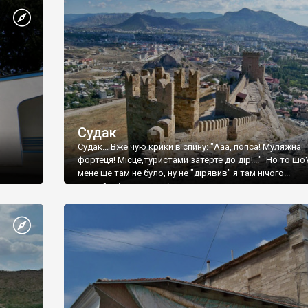
Судак
Судак... Вже чую крики в спину: "Ааа, попса! Муляжна
фортеця! Місце,туристами затерте до дір!..." Но то шо
мене ще там не було, ну не "дірявив" я там нічого...
принаймні до цього літа.