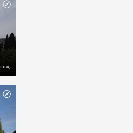
же
нство,