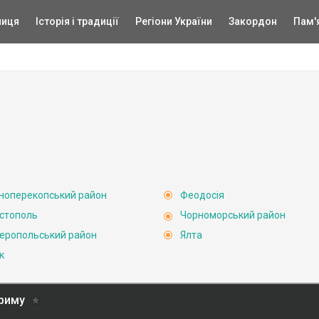
ниця
Історія і традиції
Регіони України
Закордон
Пам'
ноперекопський район
Феодосія
стополь
Чорноморський район
еропольський район
Ялта
к