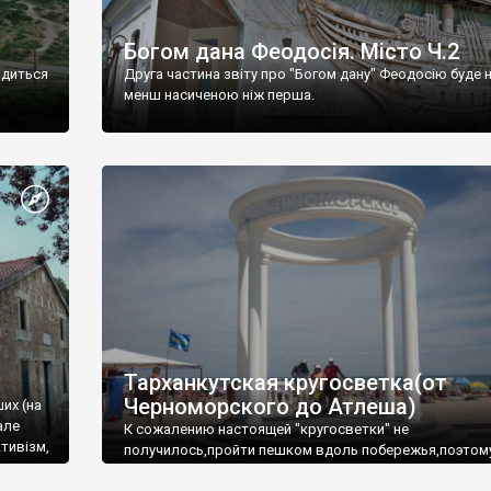
Богом дана Феодосія. Місто Ч.2
одиться
Друга частина звіту про "Богом дану" Феодосію буде 
менш насиченою ніж перша.
Тарханкутская кругосветка(от
Черноморского до Атлеша)
ших (на
але
К сожалению настоящей "кругосветки" не
тивізм,
получилось,пройти пешком вдоль побережья,поэтом
совершали радиальные вылазки из Оленевки.