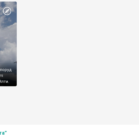
споруд
ті
Ялти.
та”