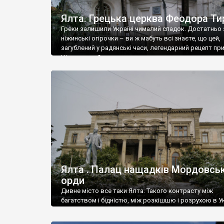
Ялта. Грецька церква Феодора Ти
Греки залишили Україні чималий спадок. Достатньо 
ніжинські огірочки – ви ж мабуть всі знаєте, що цей,
загублений у радянські часи, легендарний рецепт пр
Ніжин греки?
Ялта . Палац нащадків Мордовськ
орди
Дивне місто все таки Ялта. Такого контрасту між
багатством і бідністю, між розкішшю і розрухою в Ук
більше не знайдеш.