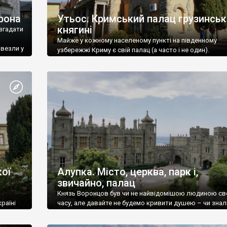
рона
Утьос. Кримський палац грузинськ
княгині
згадати
Майже у кожному населеному пункті на південному
ивезли у
узбережжі Криму є свій палац (а часто і не один).
ої
Алупка. Місто, церква, парк і,
звичайно, палац
Князь Воронцов був чи не найвідомішою людиною св
раїні
часу, але давайте не будемо кривити душею – чи знал
це прізвище до відвідин Алупки? Мабуть все таки ні.