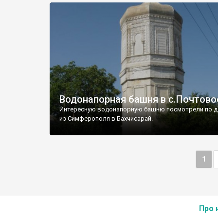
Водонапорная башня в с.Почтово
Интересную водонапорную башню посмотрели по д
из Симферополя в Бахчисарай.
1
Про 