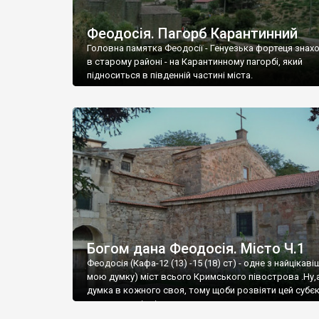
Феодосія. Пагорб Карантинний
Головна памятка Феодосії - Генуезька фортеця знах
в старому районі - на Карантинному пагорбі, який
підноситься в південній частині міста.
Богом дана Феодосія. Місто Ч.1
Феодосія (Кафа-12 (13) -15 (18) ст) - одне з найцікаві
мою думку) міст всього Кримського півострова .Ну,
думка в кожного своя, тому щоби розвіяти цей субєк
запрошую відвідати це