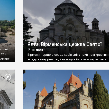
ефактів
називаються «повстяками» (postaki)…” “Вино. Крим
єкту
виробляє відмінне вино і його вдосталь: воно все ду
го».
легке біле і дуже […]
ти та
Ялта. Вірменська церква Святої
Ріпсіме
вський
 той
Вірменія першою серед країн світу прийняла христия
димиру
як державну релігію, й на подив багатьох пересічних
илю ІІ,
українців, які усіх кавказців вважають мусульманами,
 в
вірмени є відданими вірянами Христа