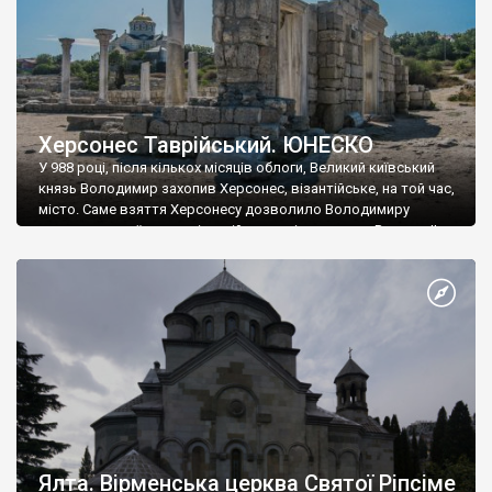
Херсонес Таврійський. ЮНЕСКО
У 988 році, після кількох місяців облоги, Великий київський
князь Володимир захопив Херсонес, візантійське, на той час,
місто. Саме взяття Херсонесу дозволило Володимиру
диктувати свої умови візантійському імператору Василю ІІ, та
одружитися з його дочкою Ганною. Цього ж року, в
Херсонесі Володимир-язичник, став Василем-християнином.
А потім було Хрещення Русі. На честь Херсонесу Таврійського
названо місто […]
Ялта. Вірменська церква Святої Ріпсіме