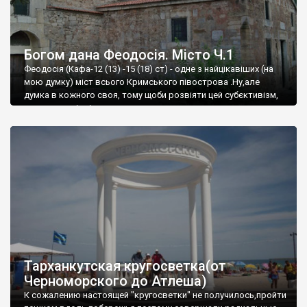
Богом дана Феодосія. Місто Ч.1
Феодосія (Кафа-12 (13) -15 (18) ст) - одне з найцікавіших (на
мою думку) міст всього Кримського півострова .Ну,але
думка в кожного своя, тому щоби розвіяти цей субєктивізм,
запрошую відвідати це
Тарханкутская кругосветка(от
Черноморского до Атлеша)
К сожалению настоящей "кругосветки" не получилось,пройти