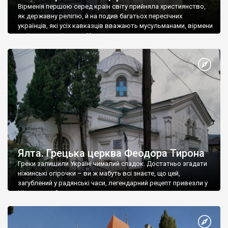
Вірменія першою серед країн світу прийняла християнство,
як державну релігію, й на подив багатьох пересічних
українців, які усіх кавказців вважають мусульманами, вірмени
є відданими вірянами Христа
Ялта. Грецька церква Феодора Тирона
Греки залишили Україні чималий спадок. Достатньо згадати
ніжинські огірочки – ви ж мабуть всі знаєте, що цей,
загублений у радянські часи, легендарний рецепт привезли у
Ніжин греки?