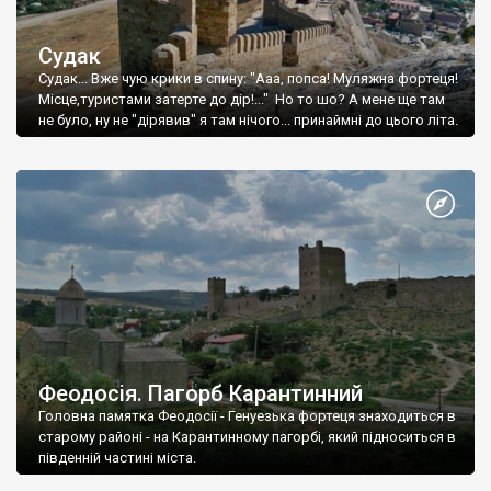
Судак
Судак... Вже чую крики в спину: "Ааа, попса! Муляжна фортеця!
Місце,туристами затерте до дір!..." Но то шо? А мене ще там
не було, ну не "дірявив" я там нічого... принаймні до цього літа.
Феодосія. Пагорб Карантинний
Головна памятка Феодосії - Генуезька фортеця знаходиться в
старому районі - на Карантинному пагорбі, який підноситься в
південній частині міста.