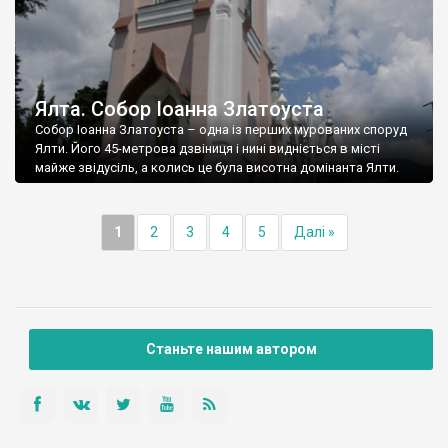
Ялта. Собор Іоанна Златоуста
Собор Іоанна Златоуста – одна із перших мурованих споруд
Ялти. Його 45-метрова дзвіниця і нині видніється в місті
майже звідусіль, а колись це була висотна домінанта Ялти.
1
2
3
4
5
Далі »
Станьте нашим автором