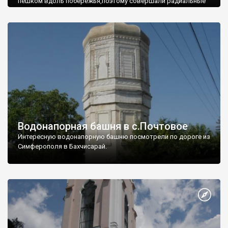
пешком вдоль побережья,поэтому совершали радиальные
вылазки из Оленевки.
Водонапорная башня в с.Почтовое
Интересную водонапорную башню посмотрели по дороге из
Симферополя в Бахчисарай.