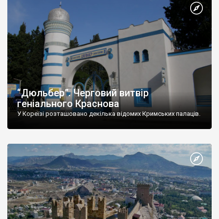
“Дюльбер”. Черговий витвір
геніального Краснова
У Кореїзі розташовано декілька відомих Кримських палаців.