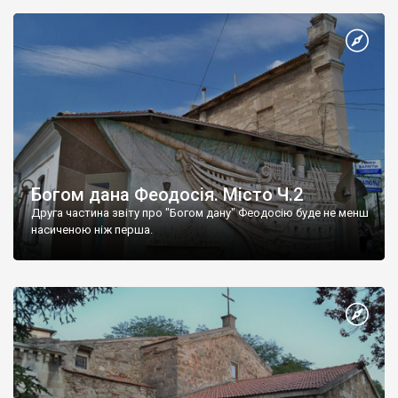
Богом дана Феодосія. Місто Ч.2
Друга частина звіту про "Богом дану" Феодосію буде не менш
насиченою ніж перша.