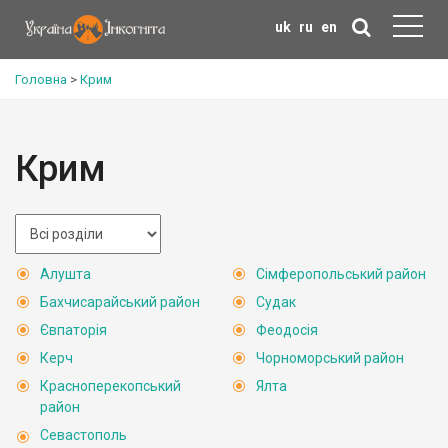
uk
ru
en
Головна
>
Крим
Крим
Алушта
Сімферопольський район
Бахчисарайський район
Судак
Євпаторія
Феодосія
Керч
Чорноморський район
Красноперекопський
Ялта
район
Севастополь