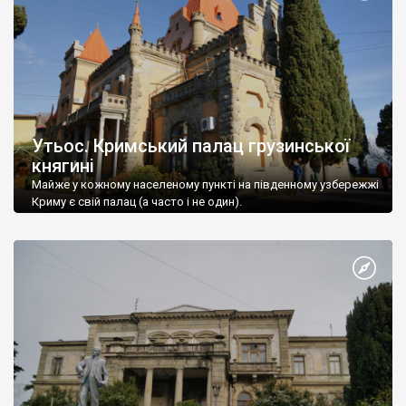
Утьос. Кримський палац грузинської
княгині
Майже у кожному населеному пункті на південному узбережжі
Криму є свій палац (а часто і не один).