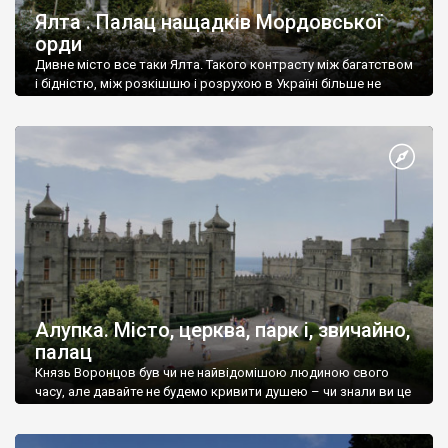
Ялта . Палац нащадків Мордовської
орди
Дивне місто все таки Ялта. Такого контрасту між багатством
і бідністю, між розкішшю і розрухою в Україні більше не
знайдеш.
Алупка. Місто, церква, парк і, звичайно,
палац
Князь Воронцов був чи не найвідомішою людиною свого
часу, але давайте не будемо кривити душею – чи знали ви це
прізвище до відвідин Алупки? Мабуть все таки ні.