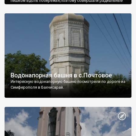
пешком вдоль побережья,поэтому совершали радиальные
вылазки из Оленевки.
Водонапорная башня в с.Почтовое
Интересную водонапорную башню посмотрели по дороге из
Симферополя в Бахчисарай.