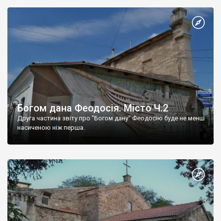
Богом дана Феодосія. Місто Ч.2
Друга частина звіту про "Богом дану" Феодосію буде не менш
насиченою ніж перша.