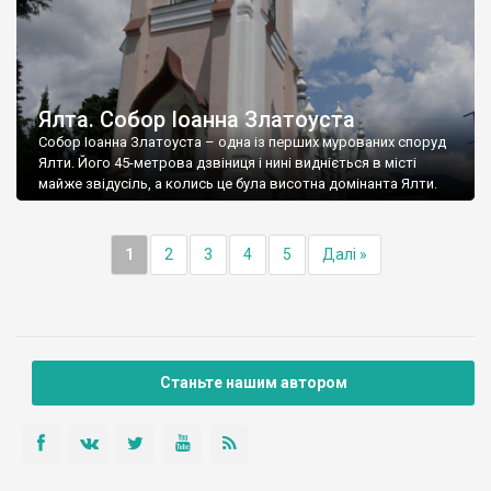
Ялта. Собор Іоанна Златоуста
Собор Іоанна Златоуста – одна із перших мурованих споруд
Ялти. Його 45-метрова дзвіниця і нині видніється в місті
майже звідусіль, а колись це була висотна домінанта Ялти.
1
2
3
4
5
Далі »
Станьте нашим автором