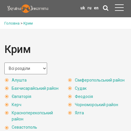
uk
ru
en
Головна
>
Крим
Крим
Алушта
Сімферопольський район
Бахчисарайський район
Судак
Євпаторія
Феодосія
Керч
Чорноморський район
Красноперекопський
Ялта
район
Севастополь