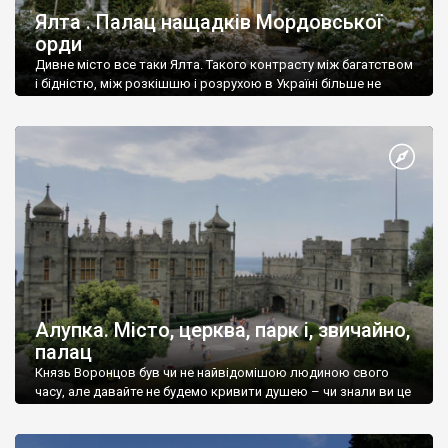
Ялта . Палац нащадків Мордовської
орди
Дивне місто все таки Ялта. Такого контрасту між багатством
і бідністю, між розкішшю і розрухою в Україні більше не
знайдеш.
Алупка. Місто, церква, парк і, звичайно,
палац
Князь Воронцов був чи не найвідомішою людиною свого
часу, але давайте не будемо кривити душею – чи знали ви це
прізвище до відвідин Алупки? Мабуть все таки ні.