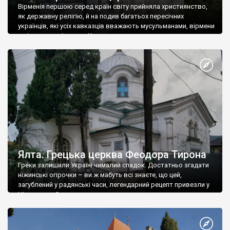
Вірменія першою серед країн світу прийняла християнство,
як державну релігію, й на подив багатьох пересічних
українців, які усіх кавказців вважають мусульманами, вірмени
є відданими вірянами Христа
Ялта. Грецька церква Феодора Тирона
Греки залишили Україні чималий спадок. Достатньо згадати
ніжинські огірочки – ви ж мабуть всі знаєте, що цей,
загублений у радянські часи, легендарний рецепт привезли у
Ніжин греки?