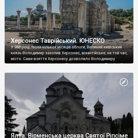
Херсонес Таврійський. ЮНЕСКО
У 988 році, після кількох місяців облоги, Великий київський
князь Володимир захопив Херсонес, візантійське, на той час,
місто. Саме взяття Херсонесу дозволило Володимиру
диктувати свої умови візантійському імператору Василю ІІ, та
одружитися з його дочкою Ганною. Цього ж року, в
Херсонесі Володимир-язичник, став Василем-християнином.
А потім було Хрещення Русі. На честь Херсонесу Таврійського
названо місто […]
Ялта. Вірменська церква Святої Ріпсіме