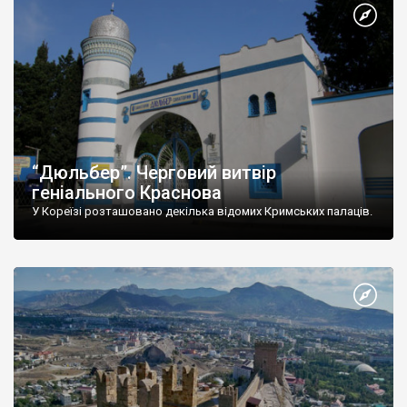
“Дюльбер”. Черговий витвір
геніального Краснова
У Кореїзі розташовано декілька відомих Кримських палаців.