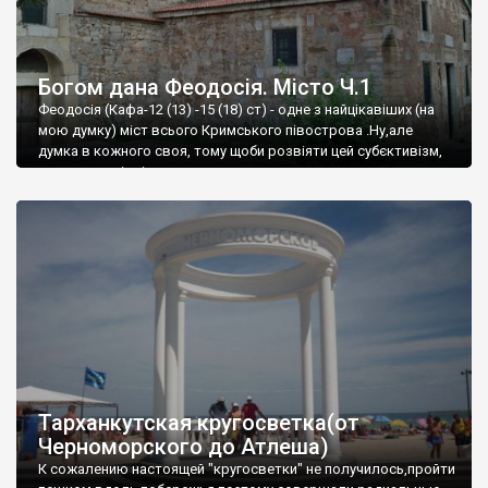
Богом дана Феодосія. Місто Ч.1
Феодосія (Кафа-12 (13) -15 (18) ст) - одне з найцікавіших (на
мою думку) міст всього Кримського півострова .Ну,але
думка в кожного своя, тому щоби розвіяти цей субєктивізм,
запрошую відвідати це
Тарханкутская кругосветка(от
Черноморского до Атлеша)
К сожалению настоящей "кругосветки" не получилось,пройти