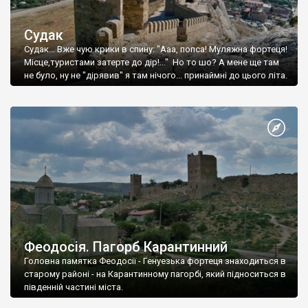
Судак
Судак... Вже чую крики в спину: "Ааа, попса! Муляжна фортеця!
Місце,туристами затерте до дір!..." Но то шо? А мене ще там
не було, ну не "дірявив" я там нічого... принаймні до цього літа.
Феодосія. Пагорб Карантинний
Головна памятка Феодосії - Генуезька фортеця знаходиться в
старому районі - на Карантинному пагорбі, який підноситься в
південній частині міста.