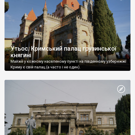
Утьос. Кримський палац грузинської
княгині
Майже у кожному населеному пункті на південному узбережжі
Криму є свій палац (а часто і не один).