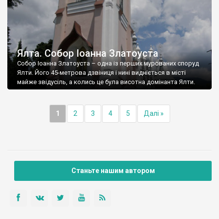
Ялта. Собор Іоанна Златоуста
Собор Іоанна Златоуста – одна із перших мурованих споруд
Ялти. Його 45-метрова дзвіниця і нині видніється в місті
майже звідусіль, а колись це була висотна домінанта Ялти.
1
2
3
4
5
Далі »
Станьте нашим автором