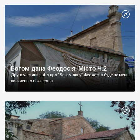
Богом дана Феодосія. Місто Ч.2
Друга частина звіту про "Богом дану" Феодосію буде не менш
насиченою ніж перша.