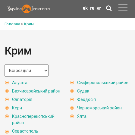
uk
ru
en
Головна
>
Крим
Крим
Алушта
Сімферопольський район
Бахчисарайський район
Судак
Євпаторія
Феодосія
Керч
Чорноморський район
Красноперекопський
Ялта
район
Севастополь