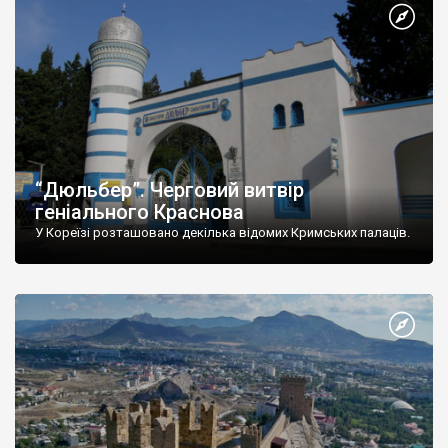
“Дюльбер”. Черговий витвір
геніального Краснова
У Кореїзі розташовано декілька відомих Кримських палаців.