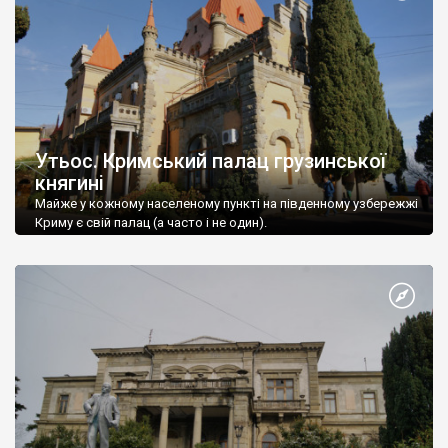
Утьос. Кримський палац грузинської
княгині
Майже у кожному населеному пункті на південному узбережжі
Криму є свій палац (а часто і не один).