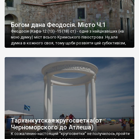
Богом дана Феодосія. Місто Ч.1
Феодосія (Кафа-12 (13) -15 (18) ст) - одне з найцікавіших (на
мою думку) міст всього Кримського півострова .Ну,але
думка в кожного своя, тому щоби розвіяти цей субєктивізм,
запрошую відвідати це
Тарханкутская кругосветка(от
Черноморского до Атлеша)
К сожалению настоящей "кругосветки" не получилось,пройти