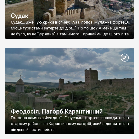
Судак
Судак... Вже чую крики в спину: "Ааа, попса! Муляжна фортеця!
Місце,туристами затерте до дір!..." Но то шо? А мене ще там
не було, ну не "дірявив" я там нічого... принаймні до цього літа.
Феодосія. Пагорб Карантинний
Головна памятка Феодосії - Генуезька фортеця знаходиться в
старому районі - на Карантинному пагорбі, який підноситься в
південній частині міста.