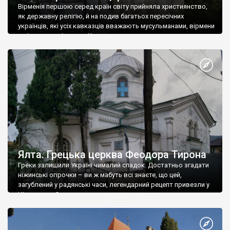
Вірменія першою серед країн світу прийняла християнство,
як державну релігію, й на подив багатьох пересічних
українців, які усіх кавказців вважають мусульманами, вірмени
є відданими вірянами Христа
Ялта. Грецька церква Феодора Тирона
Греки залишили Україні чималий спадок. Достатньо згадати
ніжинські огірочки – ви ж мабуть всі знаєте, що цей,
загублений у радянські часи, легендарний рецепт привезли у
Ніжин греки?