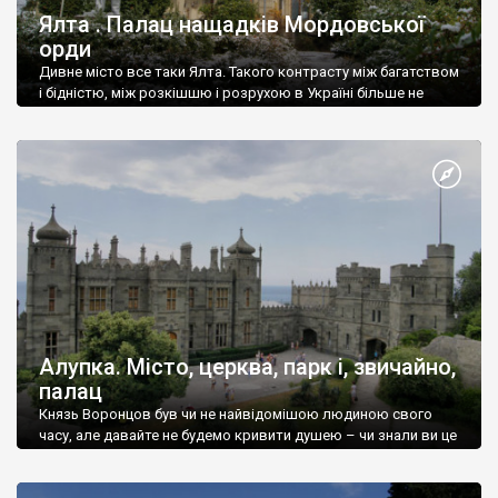
Ялта . Палац нащадків Мордовської
орди
Дивне місто все таки Ялта. Такого контрасту між багатством
і бідністю, між розкішшю і розрухою в Україні більше не
знайдеш.
Алупка. Місто, церква, парк і, звичайно,
палац
Князь Воронцов був чи не найвідомішою людиною свого
часу, але давайте не будемо кривити душею – чи знали ви це
прізвище до відвідин Алупки? Мабуть все таки ні.