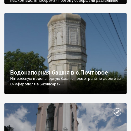
пешком вдоль побережья,поэтому совершали радиальные
вылазки из Оленевки.
Водонапорная башня в с.Почтовое
Интересную водонапорную башню посмотрели по дороге из
Симферополя в Бахчисарай.