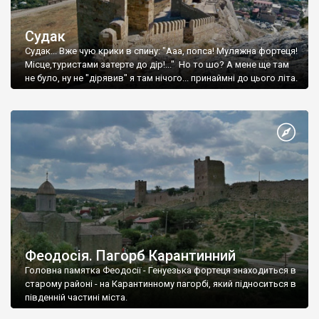
Судак
Судак... Вже чую крики в спину: "Ааа, попса! Муляжна фортеця!
Місце,туристами затерте до дір!..." Но то шо? А мене ще там
не було, ну не "дірявив" я там нічого... принаймні до цього літа.
Феодосія. Пагорб Карантинний
Головна памятка Феодосії - Генуезька фортеця знаходиться в
старому районі - на Карантинному пагорбі, який підноситься в
південній частині міста.