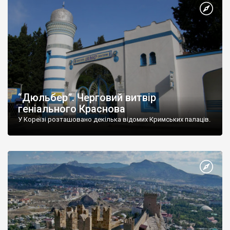
“Дюльбер”. Черговий витвір
геніального Краснова
У Кореїзі розташовано декілька відомих Кримських палаців.