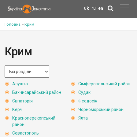
uk
ru
en
Головна
>
Крим
Крим
Алушта
Сімферопольський район
Бахчисарайський район
Судак
Євпаторія
Феодосія
Керч
Чорноморський район
Красноперекопський
Ялта
район
Севастополь