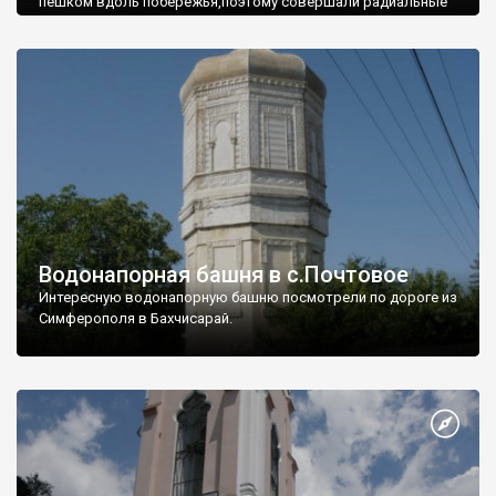
пешком вдоль побережья,поэтому совершали радиальные
вылазки из Оленевки.
Водонапорная башня в с.Почтовое
Интересную водонапорную башню посмотрели по дороге из
Симферополя в Бахчисарай.