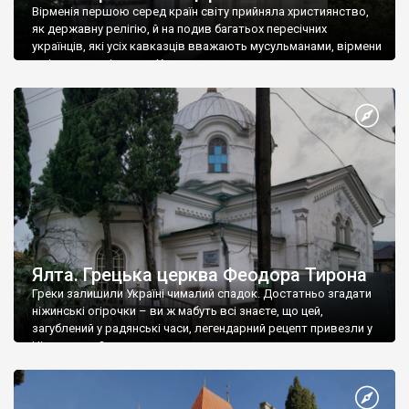
Вірменія першою серед країн світу прийняла християнство,
як державну релігію, й на подив багатьох пересічних
українців, які усіх кавказців вважають мусульманами, вірмени
є відданими вірянами Христа
Ялта. Грецька церква Феодора Тирона
Греки залишили Україні чималий спадок. Достатньо згадати
ніжинські огірочки – ви ж мабуть всі знаєте, що цей,
загублений у радянські часи, легендарний рецепт привезли у
Ніжин греки?