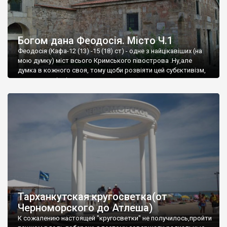
Богом дана Феодосія. Місто Ч.1
Феодосія (Кафа-12 (13) -15 (18) ст) - одне з найцікавіших (на
мою думку) міст всього Кримського півострова .Ну,але
думка в кожного своя, тому щоби розвіяти цей субєктивізм,
запрошую відвідати це
Тарханкутская кругосветка(от
Черноморского до Атлеша)
К сожалению настоящей "кругосветки" не получилось,пройти