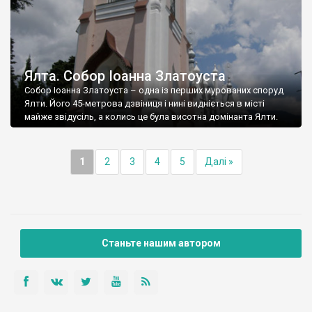
Ялта. Собор Іоанна Златоуста
Собор Іоанна Златоуста – одна із перших мурованих споруд
Ялти. Його 45-метрова дзвіниця і нині видніється в місті
майже звідусіль, а колись це була висотна домінанта Ялти.
1
2
3
4
5
Далі »
Станьте нашим автором