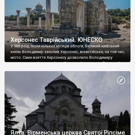
Херсонес Таврійський. ЮНЕСКО
У 988 році, після кількох місяців облоги, Великий київський
князь Володимир захопив Херсонес, візантійське, на той час,
місто. Саме взяття Херсонесу дозволило Володимиру
диктувати свої умови візантійському імператору Василю ІІ, та
одружитися з його дочкою Ганною. Цього ж року, в
Херсонесі Володимир-язичник, став Василем-християнином.
А потім було Хрещення Русі. На честь Херсонесу Таврійського
названо місто […]
Ялта. Вірменська церква Святої Ріпсіме