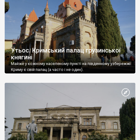
Утьос. Кримський палац грузинської
княгині
Майже у кожному населеному пункті на південному узбережжі
Криму є свій палац (а часто і не один).