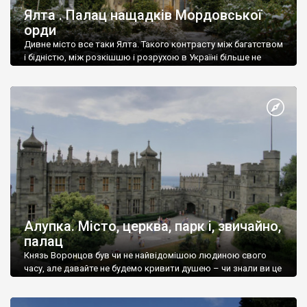
Ялта . Палац нащадків Мордовської
орди
Дивне місто все таки Ялта. Такого контрасту між багатством
і бідністю, між розкішшю і розрухою в Україні більше не
знайдеш.
Алупка. Місто, церква, парк і, звичайно,
палац
Князь Воронцов був чи не найвідомішою людиною свого
часу, але давайте не будемо кривити душею – чи знали ви це
прізвище до відвідин Алупки? Мабуть все таки ні.