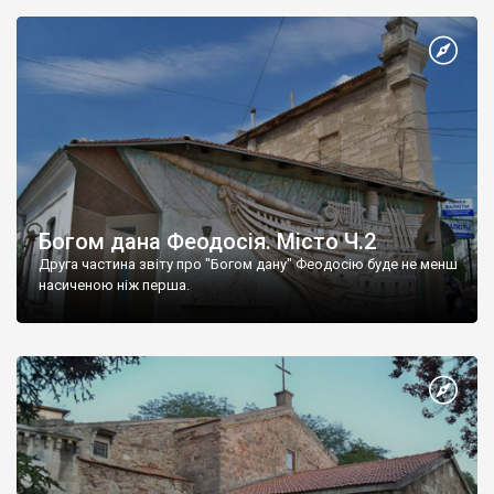
Богом дана Феодосія. Місто Ч.2
Друга частина звіту про "Богом дану" Феодосію буде не менш
насиченою ніж перша.