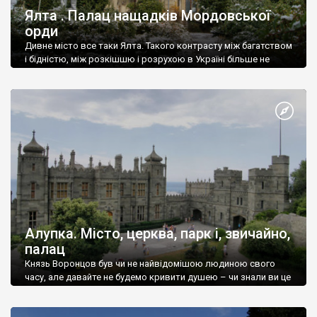
Ялта . Палац нащадків Мордовської
орди
Дивне місто все таки Ялта. Такого контрасту між багатством
і бідністю, між розкішшю і розрухою в Україні більше не
знайдеш.
Алупка. Місто, церква, парк і, звичайно,
палац
Князь Воронцов був чи не найвідомішою людиною свого
часу, але давайте не будемо кривити душею – чи знали ви це
прізвище до відвідин Алупки? Мабуть все таки ні.