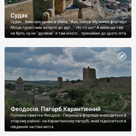
Судак
Судак... Вже чую крики в спину: "Ааа, попса! Муляжна фортеця!
Місце,туристами затерте до дір!..." Но то шо? А мене ще там
не було, ну не "дірявив" я там нічого... принаймні до цього літа.
Феодосія. Пагорб Карантинний
Головна памятка Феодосії - Генуезька фортеця знаходиться в
старому районі - на Карантинному пагорбі, який підноситься в
південній частині міста.