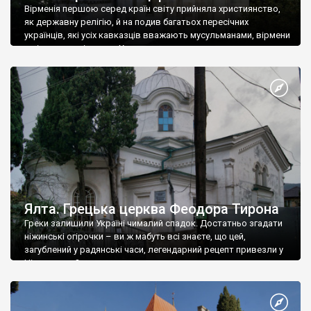
Вірменія першою серед країн світу прийняла християнство,
як державну релігію, й на подив багатьох пересічних
українців, які усіх кавказців вважають мусульманами, вірмени
є відданими вірянами Христа
Ялта. Грецька церква Феодора Тирона
Греки залишили Україні чималий спадок. Достатньо згадати
ніжинські огірочки – ви ж мабуть всі знаєте, що цей,
загублений у радянські часи, легендарний рецепт привезли у
Ніжин греки?