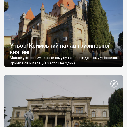
Утьос. Кримський палац грузинської
княгині
Майже у кожному населеному пункті на південному узбережжі
Криму є свій палац (а часто і не один).