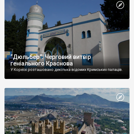
“Дюльбер”. Черговий витвір
геніального Краснова
У Кореїзі розташовано декілька відомих Кримських палаців.