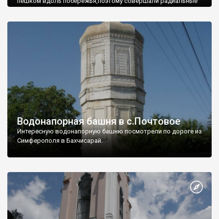
пешком вдоль побережья,поэтому совершали радиальные
вылазки из Оленевки.
Водонапорная башня в с.Почтовое
Интересную водонапорную башню посмотрели по дороге из
Симферополя в Бахчисарай.