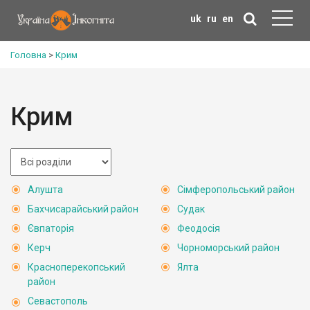
uk
ru
en
Головна
>
Крим
Крим
Алушта
Сімферопольський район
Бахчисарайський район
Судак
Євпаторія
Феодосія
Керч
Чорноморський район
Красноперекопський
Ялта
район
Севастополь