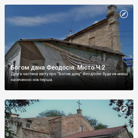
Богом дана Феодосія. Місто Ч.2
Друга частина звіту про "Богом дану" Феодосію буде не менш
насиченою ніж перша.