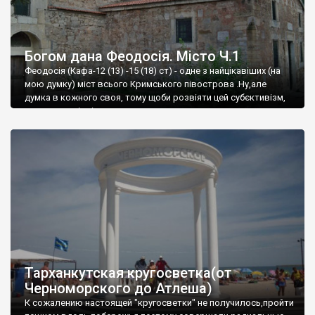
Богом дана Феодосія. Місто Ч.1
Феодосія (Кафа-12 (13) -15 (18) ст) - одне з найцікавіших (на
мою думку) міст всього Кримського півострова .Ну,але
думка в кожного своя, тому щоби розвіяти цей субєктивізм,
запрошую відвідати це
Тарханкутская кругосветка(от
Черноморского до Атлеша)
К сожалению настоящей "кругосветки" не получилось,пройти