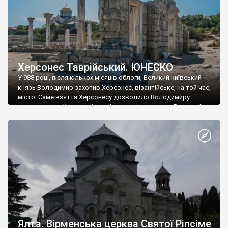
Херсонес Таврійський. ЮНЕСКО
У 988 році, після кількох місяців облоги, Великий київський
князь Володимир захопив Херсонес, візантійське, на той час,
місто. Саме взяття Херсонесу дозволило Володимиру
диктувати свої умови візантійському імператору Василю ІІ, та
одружитися з його дочкою Ганною. Цього ж року, в
Херсонесі Володимир-язичник, став Василем-християнином.
А потім було Хрещення Русі. На честь Херсонесу Таврійського
названо місто […]
Ялта. Вірменська церква Святої Ріпсіме