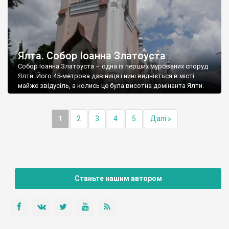
Ялта. Собор Іоанна Златоуста
Собор Іоанна Златоуста – одна із перших мурованих споруд
Ялти. Його 45-метрова дзвіниця і нині видніється в місті
майже звідусіль, а колись це була висотна домінанта Ялти.
1
2
3
4
5
Далі »
Станьте нашим автором