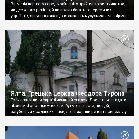
Вірменія першою серед країн світу прийняла християнство,
як державну релігію, й на подив багатьох пересічних
українців, які усіх кавказців вважають мусульманами, вірмени
є відданими вірянами Христа
Ялта. Грецька церква Феодора Тирона
Греки залишили Україні чималий спадок. Достатньо згадати
ніжинські огірочки – ви ж мабуть всі знаєте, що цей,
загублений у радянські часи, легендарний рецепт привезли у
Ніжин греки?