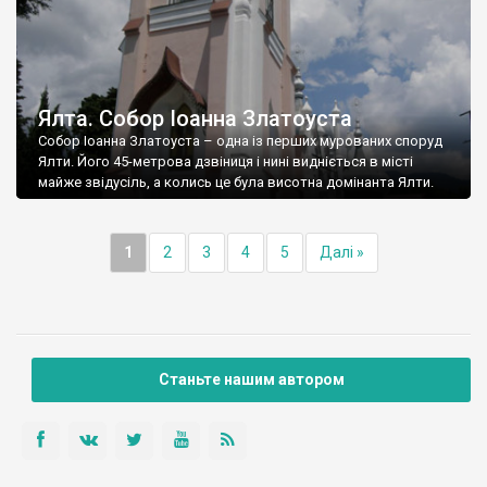
Ялта. Собор Іоанна Златоуста
Собор Іоанна Златоуста – одна із перших мурованих споруд
Ялти. Його 45-метрова дзвіниця і нині видніється в місті
майже звідусіль, а колись це була висотна домінанта Ялти.
1
2
3
4
5
Далі »
Станьте нашим автором