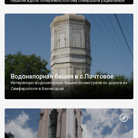
пешком вдоль побережья,поэтому совершали радиальные
вылазки из Оленевки.
Водонапорная башня в с.Почтовое
Интересную водонапорную башню посмотрели по дороге из
Симферополя в Бахчисарай.