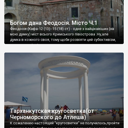
Богом дана Феодосія. Місто Ч.1
Феодосія (Кафа-12 (13) -15 (18) ст) - одне з найцікавіших (на
мою думку) міст всього Кримського півострова .Ну,але
думка в кожного своя, тому щоби розвіяти цей субєктивізм,
запрошую відвідати це
Тарханкутская кругосветка(от
Черноморского до Атлеша)
К сожалению настоящей "кругосветки" не получилось,пройти