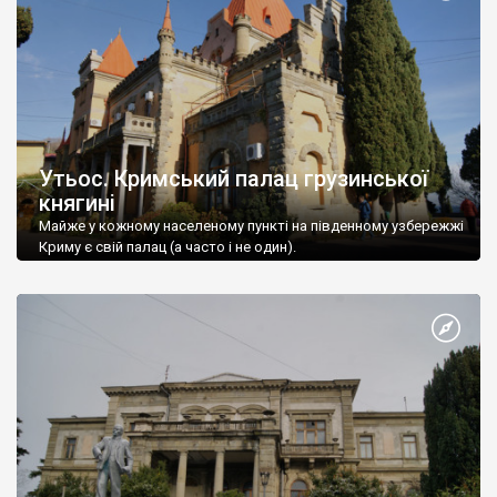
Утьос. Кримський палац грузинської
княгині
Майже у кожному населеному пункті на південному узбережжі
Криму є свій палац (а часто і не один).