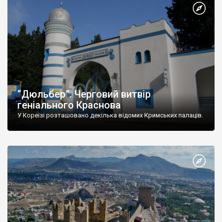
“Дюльбер”. Черговий витвір
геніального Краснова
У Кореїзі розташовано декілька відомих Кримських палаців.