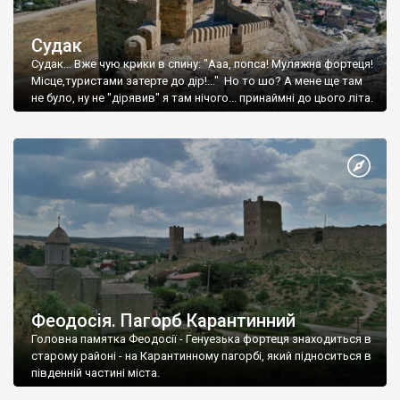
Судак
Судак... Вже чую крики в спину: "Ааа, попса! Муляжна фортеця!
Місце,туристами затерте до дір!..." Но то шо? А мене ще там
не було, ну не "дірявив" я там нічого... принаймні до цього літа.
Феодосія. Пагорб Карантинний
Головна памятка Феодосії - Генуезька фортеця знаходиться в
старому районі - на Карантинному пагорбі, який підноситься в
південній частині міста.