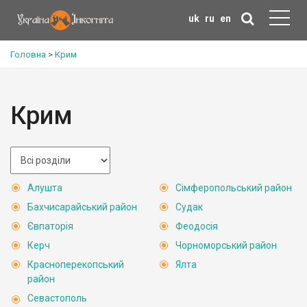
uk
ru
en
Головна
>
Крим
Крим
Алушта
Сімферопольський район
Бахчисарайський район
Судак
Євпаторія
Феодосія
Керч
Чорноморський район
Красноперекопський
Ялта
район
Севастополь