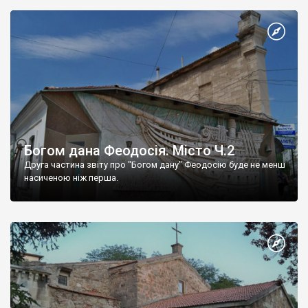
Богом дана Феодосія. Місто Ч.2
Друга частина звіту про "Богом дану" Феодосію буде не менш
насиченою ніж перша.