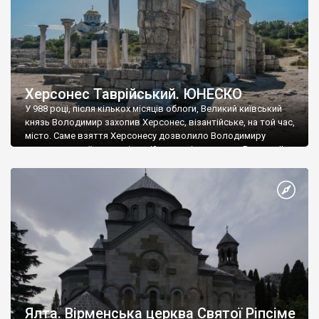
Херсонес Таврійський. ЮНЕСКО
У 988 році, після кількох місяців облоги, Великий київський
князь Володимир захопив Херсонес, візантійське, на той час,
місто. Саме взяття Херсонесу дозволило Володимиру
диктувати свої умови візантійському імператору Василю ІІ, та
одружитися з його дочкою Ганною. Цього ж року, в
Херсонесі Володимир-язичник, став Василем-християнином.
А потім було Хрещення Русі. На честь Херсонесу Таврійського
названо місто […]
Ялта. Вірменська церква Святої Ріпсіме