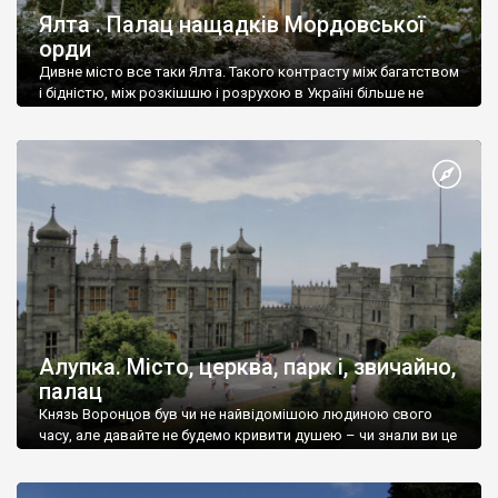
Ялта . Палац нащадків Мордовської
орди
Дивне місто все таки Ялта. Такого контрасту між багатством
і бідністю, між розкішшю і розрухою в Україні більше не
знайдеш.
Алупка. Місто, церква, парк і, звичайно,
палац
Князь Воронцов був чи не найвідомішою людиною свого
часу, але давайте не будемо кривити душею – чи знали ви це
прізвище до відвідин Алупки? Мабуть все таки ні.