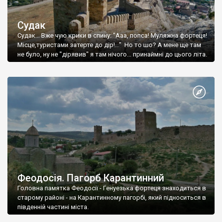
Судак
Судак... Вже чую крики в спину: "Ааа, попса! Муляжна фортеця!
Місце,туристами затерте до дір!..." Но то шо? А мене ще там
не було, ну не "дірявив" я там нічого... принаймні до цього літа.
Феодосія. Пагорб Карантинний
Головна памятка Феодосії - Генуезька фортеця знаходиться в
старому районі - на Карантинному пагорбі, який підноситься в
південній частині міста.