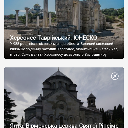
Херсонес Таврійський. ЮНЕСКО
У 988 році, після кількох місяців облоги, Великий київський
князь Володимир захопив Херсонес, візантійське, на той час,
місто. Саме взяття Херсонесу дозволило Володимиру
диктувати свої умови візантійському імператору Василю ІІ, та
одружитися з його дочкою Ганною. Цього ж року, в
Херсонесі Володимир-язичник, став Василем-християнином.
А потім було Хрещення Русі. На честь Херсонесу Таврійського
названо місто […]
Ялта. Вірменська церква Святої Ріпсіме