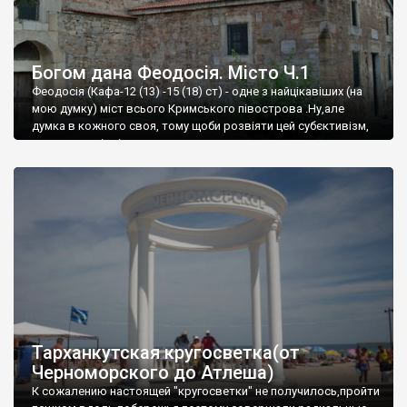
Богом дана Феодосія. Місто Ч.1
Феодосія (Кафа-12 (13) -15 (18) ст) - одне з найцікавіших (на
мою думку) міст всього Кримського півострова .Ну,але
думка в кожного своя, тому щоби розвіяти цей субєктивізм,
запрошую відвідати це
Тарханкутская кругосветка(от
Черноморского до Атлеша)
К сожалению настоящей "кругосветки" не получилось,пройти