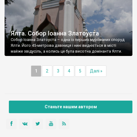
Ялта. Собор Іоанна Златоуста
Собор Іоанна Златоуста – одна із перших мурованих споруд
Ялти. Його 45-метрова дзвіниця і нині видніється в місті
майже звідусіль, а колись це була висотна домінанта Ялти.
1
2
3
4
5
Далі »
Станьте нашим автором