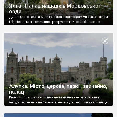
Ялта . Палац нащадків Мордовської
орди
Дивне місто все таки Ялта. Такого контрасту між багатством
і бідністю, між розкішшю і розрухою в Україні більше не
знайдеш.
Алупка. Місто, церква, парк і, звичайно,
палац
Князь Воронцов був чи не найвідомішою людиною свого
часу, але давайте не будемо кривити душею – чи знали ви це
прізвище до відвідин Алупки? Мабуть все таки ні.