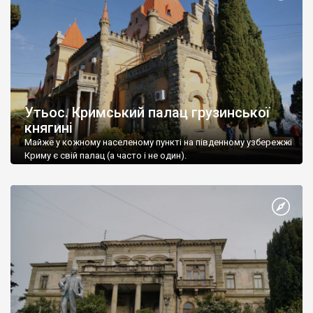
Утьос. Кримський палац грузинської
княгині
Майже у кожному населеному пункті на південному узбережжі
Криму є свій палац (а часто і не один).