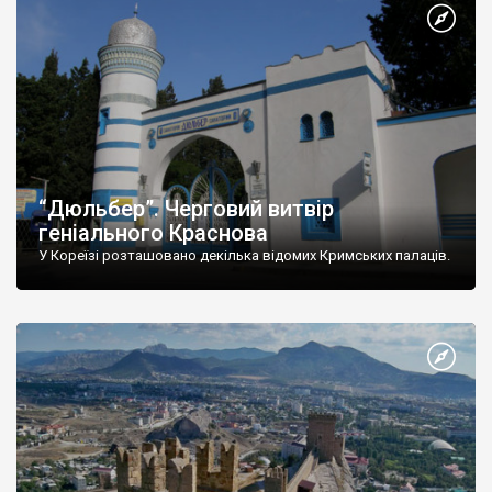
“Дюльбер”. Черговий витвір
геніального Краснова
У Кореїзі розташовано декілька відомих Кримських палаців.