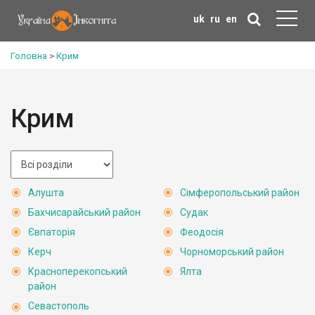
uk
ru
en
Головна
>
Крим
Крим
Алушта
Сімферопольський район
Бахчисарайський район
Судак
Євпаторія
Феодосія
Керч
Чорноморський район
Красноперекопський
Ялта
район
Севастополь