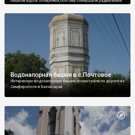
пешком вдоль побережья,поэтому совершали радиальные
вылазки из Оленевки.
Водонапорная башня в с.Почтовое
Интересную водонапорную башню посмотрели по дороге из
Симферополя в Бахчисарай.