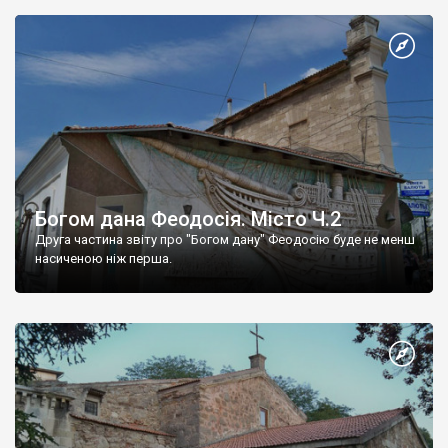
Богом дана Феодосія. Місто Ч.2
Друга частина звіту про "Богом дану" Феодосію буде не менш
насиченою ніж перша.