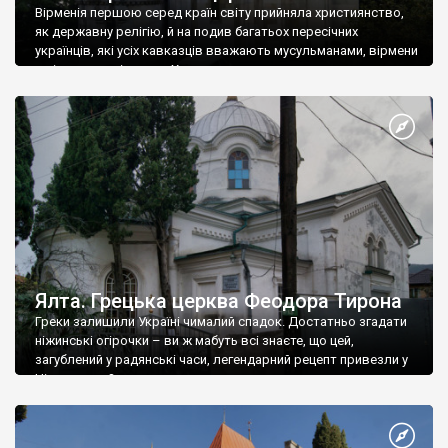
Вірменія першою серед країн світу прийняла християнство,
як державну релігію, й на подив багатьох пересічних
українців, які усіх кавказців вважають мусульманами, вірмени
є відданими вірянами Христа
Ялта. Грецька церква Феодора Тирона
Греки залишили Україні чималий спадок. Достатньо згадати
ніжинські огірочки – ви ж мабуть всі знаєте, що цей,
загублений у радянські часи, легендарний рецепт привезли у
Ніжин греки?