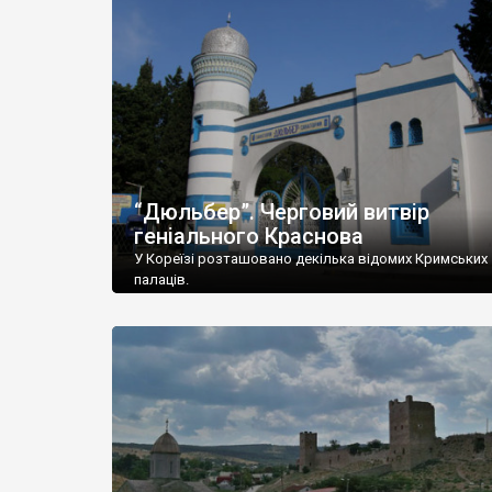
“Дюльбер”. Черговий витвір
геніального Краснова
У Кореїзі розташовано декілька відомих Кримських
палаців.