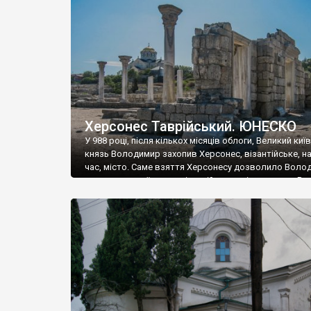
музею «Новгородський музей-заповідник» сотні арт
візантійської доби. Раритети викрадені з фондів об’
культурної спадщини ЮНЕСКО «Херсонеса Таврійсько
Офіційно – на виставку «Золото Візантії», але експер
влада в Україні вважають це лише […]
Херсонес Таврійський. ЮНЕСКО
У 988 році, після кількох місяців облоги, Великий киї
князь Володимир захопив Херсонес, візантійське, на
час, місто. Саме взяття Херсонесу дозволило Воло
диктувати свої умови візантійському імператору Вас
та одружитися з його дочкою Ганною. Цього ж року,
Херсонесі Володимир-язичник, став Василем-
християнином. А потім було Хрещення Русі. На честь
Херсонесу Таврійського названо місто […]