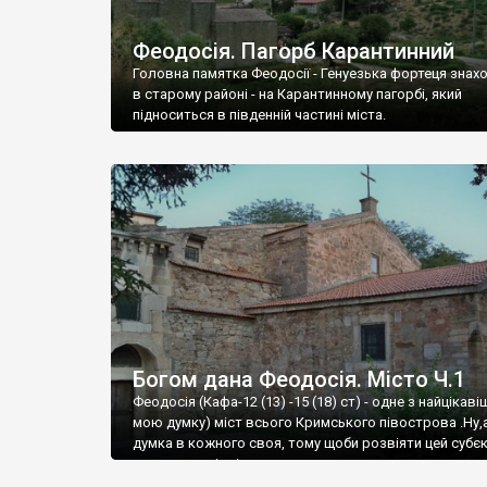
Феодосія. Пагорб Карантинний
Головна памятка Феодосії - Генуезька фортеця знах
в старому районі - на Карантинному пагорбі, який
підноситься в південній частині міста.
Богом дана Феодосія. Місто Ч.1
Феодосія (Кафа-12 (13) -15 (18) ст) - одне з найцікаві
мою думку) міст всього Кримського півострова .Ну,
думка в кожного своя, тому щоби розвіяти цей субєк
запрошую відвідати це