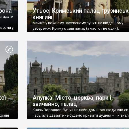
рона
Утьос. Кримський палац грузинськ
княгині
згадати
Майже у кожному населеному пункті на південному
ивезли у
узбережжі Криму є свій палац (а часто і не один).
ої
Алупка. Місто, церква, парк і,
звичайно, палац
Князь Воронцов був чи не найвідомішою людиною св
раїні
часу, але давайте не будемо кривити душею – чи знал
це прізвище до відвідин Алупки? Мабуть все таки ні.