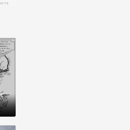
им та
ора і
є
го типу,
ей-
рний
ста:
 райони
від 2
I
і,
рукти,
 котрі