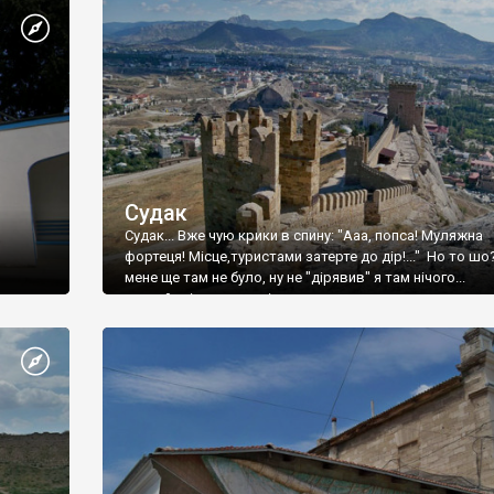
Судак
Судак... Вже чую крики в спину: "Ааа, попса! Муляжна
фортеця! Місце,туристами затерте до дір!..." Но то шо
мене ще там не було, ну не "дірявив" я там нічого...
принаймні до цього літа.