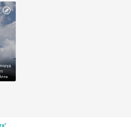
споруд
ті
Ялти.
та”