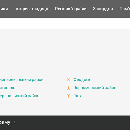
ниця
Історія і традиції
Регіони України
Закордон
Пам'
ноперекопський район
Феодосія
стополь
Чорноморський район
еропольський район
Ялта
к