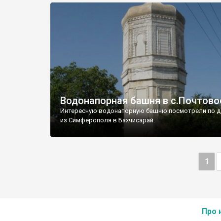
Водонапорная башня в с.Почтово
Интересную водонапорную башню посмотрели по д
из Симферополя в Бахчисарай.
1
Про 