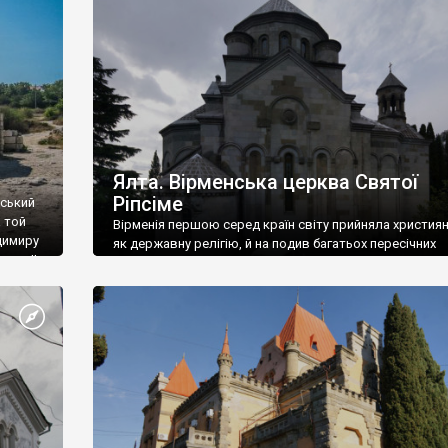
ефактів
називаються «повстяками» (postaki)…” “Вино. Крим
єкту
виробляє відмінне вино і його вдосталь: воно все ду
го».
легке біле і дуже […]
ти та
Ялта. Вірменська церква Святої
Ріпсіме
вський
 той
Вірменія першою серед країн світу прийняла христия
димиру
як державну релігію, й на подив багатьох пересічних
илю ІІ,
українців, які усіх кавказців вважають мусульманами,
 в
вірмени є відданими вірянами Христа