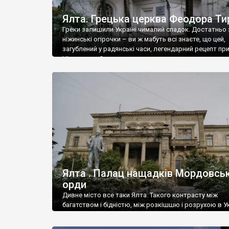
Ялта. Грецька церква Феодора Ти
Греки залишили Україні чималий спадок. Достатньо 
ніжинські огірочки – ви ж мабуть всі знаєте, що цей,
загублений у радянські часи, легендарний рецепт пр
Ніжин греки?
Ялта . Палац нащадків Мордовськ
орди
Дивне місто все таки Ялта. Такого контрасту між
багатством і бідністю, між розкішшю і розрухою в Ук
більше не знайдеш.