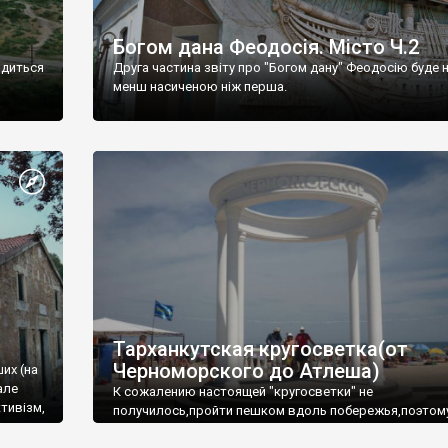
Богом дана Феодосія. Місто Ч.2
одиться
Друга частина звіту про "Богом дану" Феодосію буде 
менш насиченою ніж перша.
Тарханкутская кругосветка(от
Черноморского до Атлеша)
ших (на
але
К сожалению настоящей "кругосветки" не
тивізм,
получилось,пройти пешком вдоль побережья,поэтом
совершали радиальные вылазки из Оленевки.