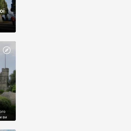
ої
ого
и ви