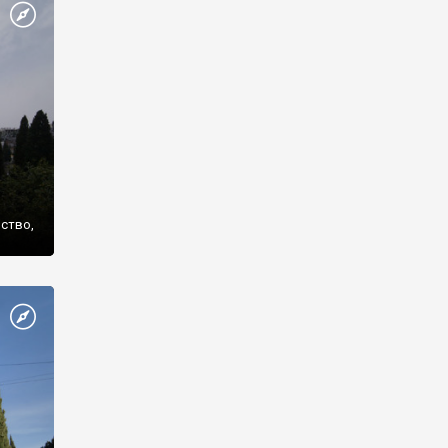
же
нство,