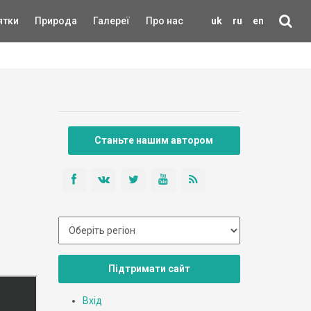
ятки
Природа
Галереї
Про нас
uk
ru
en
Станьте нашим автором
Підтримати сайт
Вхід