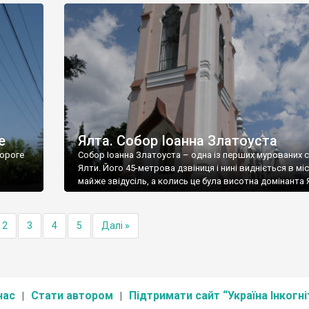
е
Ялта. Собор Іоанна Златоуста
ороге
Собор Іоанна Златоуста – одна із перших мурованих 
Ялти. Його 45-метрова дзвіниця і нині видніється в міс
майже звідусіль, а колись це була висотна домінанта 
2
3
4
5
Далі »
нас
Стати автором
Підтримати сайт “Україна Інкогні