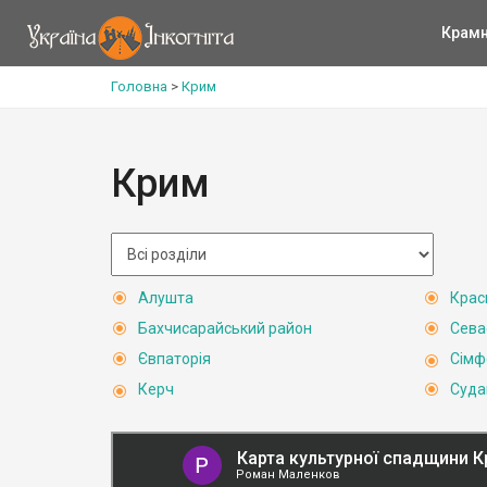
Крам
Головна
>
Крим
Крим
Алушта
Крас
Бахчисарайський район
Сева
Євпаторія
Сімф
Керч
Суда