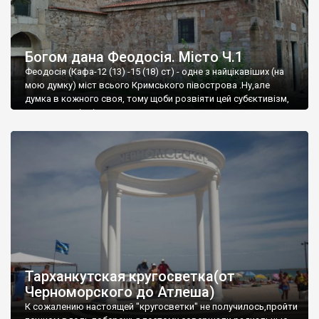
Богом дана Феодосія. Місто Ч.1
Феодосія (Кафа-12 (13) -15 (18) ст) - одне з найцікавіших (на
мою думку) міст всього Кримського півострова .Ну,але
думка в кожного своя, тому щоби розвіяти цей субєктивізм,
запрошую відвідати це
Тарханкутская кругосветка(от
Черноморского до Атлеша)
К сожалению настоящей "кругосветки" не получилось,пройти