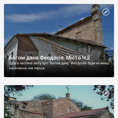
Богом дана Феодосія. Місто Ч.2
Друга частина звіту про "Богом дану" Феодосію буде не менш
насиченою ніж перша.