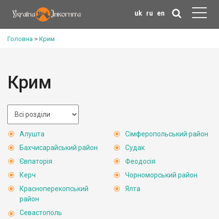
uk
ru
en
Головна
>
Крим
Крим
Алушта
Сімферопольський район
Бахчисарайський район
Судак
Євпаторія
Феодосія
Керч
Чорноморський район
Красноперекопський
Ялта
район
Севастополь