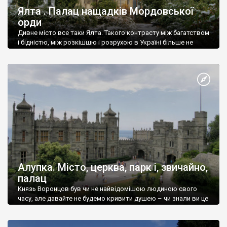
Ялта . Палац нащадків Мордовської
орди
Дивне місто все таки Ялта. Такого контрасту між багатством
і бідністю, між розкішшю і розрухою в Україні більше не
знайдеш.
Алупка. Місто, церква, парк і, звичайно,
палац
Князь Воронцов був чи не найвідомішою людиною свого
часу, але давайте не будемо кривити душею – чи знали ви це
прізвище до відвідин Алупки? Мабуть все таки ні.