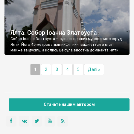
Ялта. Собор Іоанна Златоуста
Собор Іоанна Златоуста – одна із перших мурованих споруд
Ялти. Його 45-метрова дзвіниця і нині видніється в місті
майже звідусіль, а колись це була висотна домінанта Ялти.
1
2
3
4
5
Далі »
Станьте нашим автором