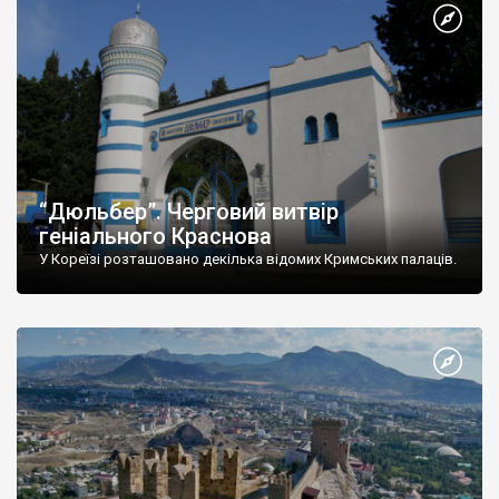
“Дюльбер”. Черговий витвір
геніального Краснова
У Кореїзі розташовано декілька відомих Кримських палаців.