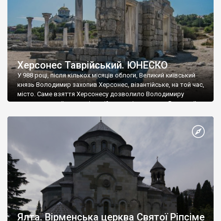
Херсонес Таврійський. ЮНЕСКО
У 988 році, після кількох місяців облоги, Великий київський
князь Володимир захопив Херсонес, візантійське, на той час,
місто. Саме взяття Херсонесу дозволило Володимиру
диктувати свої умови візантійському імператору Василю ІІ, та
одружитися з його дочкою Ганною. Цього ж року, в
Херсонесі Володимир-язичник, став Василем-християнином.
А потім було Хрещення Русі. На честь Херсонесу Таврійського
названо місто […]
Ялта. Вірменська церква Святої Ріпсіме