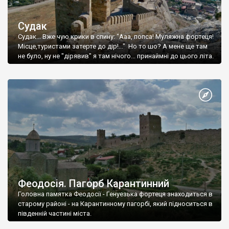
Судак
Судак... Вже чую крики в спину: "Ааа, попса! Муляжна фортеця!
Місце,туристами затерте до дір!..." Но то шо? А мене ще там
не було, ну не "дірявив" я там нічого... принаймні до цього літа.
Феодосія. Пагорб Карантинний
Головна памятка Феодосії - Генуезька фортеця знаходиться в
старому районі - на Карантинному пагорбі, який підноситься в
південній частині міста.