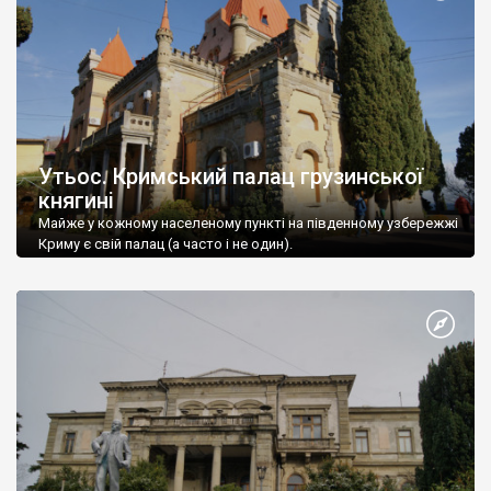
Утьос. Кримський палац грузинської
княгині
Майже у кожному населеному пункті на південному узбережжі
Криму є свій палац (а часто і не один).