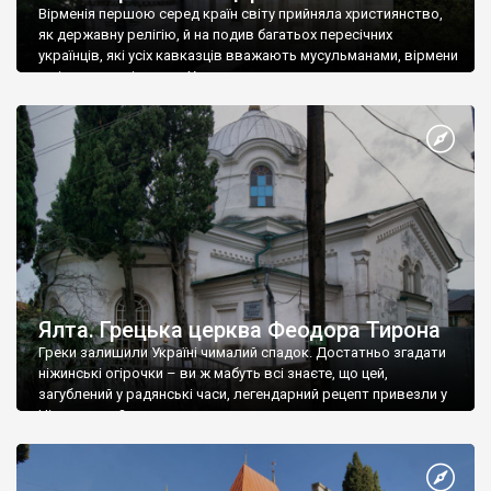
Вірменія першою серед країн світу прийняла християнство,
як державну релігію, й на подив багатьох пересічних
українців, які усіх кавказців вважають мусульманами, вірмени
є відданими вірянами Христа
Ялта. Грецька церква Феодора Тирона
Греки залишили Україні чималий спадок. Достатньо згадати
ніжинські огірочки – ви ж мабуть всі знаєте, що цей,
загублений у радянські часи, легендарний рецепт привезли у
Ніжин греки?