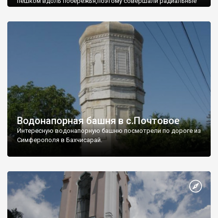
пешком вдоль побережья,поэтому совершали радиальные
вылазки из Оленевки.
Водонапорная башня в с.Почтовое
Интересную водонапорную башню посмотрели по дороге из
Симферополя в Бахчисарай.