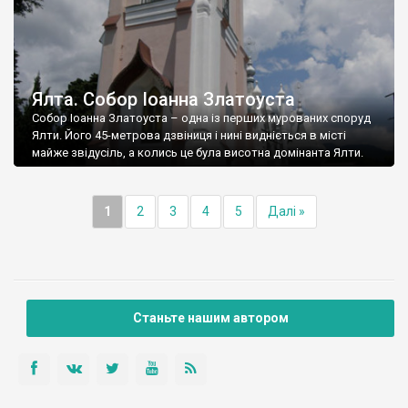
Ялта. Собор Іоанна Златоуста
Собор Іоанна Златоуста – одна із перших мурованих споруд
Ялти. Його 45-метрова дзвіниця і нині видніється в місті
майже звідусіль, а колись це була висотна домінанта Ялти.
1
2
3
4
5
Далі »
Станьте нашим автором