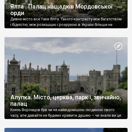
Ялта . Палац нащадків Мордовської
орди
Дивне місто все таки Ялта. Такого контрасту між багатством
і бідністю, між розкішшю і розрухою в Україні більше не
знайдеш.
Алупка. Місто, церква, парк і, звичайно,
палац
Князь Воронцов був чи не найвідомішою людиною свого
часу, але давайте не будемо кривити душею – чи знали ви це
прізвище до відвідин Алупки? Мабуть все таки ні.