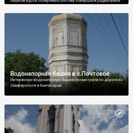
пешком вдоль побережья,поэтому совершали радиальные
вылазки из Оленевки.
Водонапорная башня в с.Почтовое
Интересную водонапорную башню посмотрели по дороге из
Симферополя в Бахчисарай.