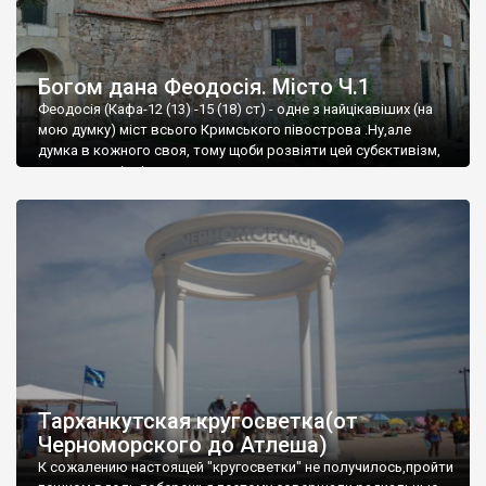
Богом дана Феодосія. Місто Ч.1
Феодосія (Кафа-12 (13) -15 (18) ст) - одне з найцікавіших (на
мою думку) міст всього Кримського півострова .Ну,але
думка в кожного своя, тому щоби розвіяти цей субєктивізм,
запрошую відвідати це
Тарханкутская кругосветка(от
Черноморского до Атлеша)
К сожалению настоящей "кругосветки" не получилось,пройти