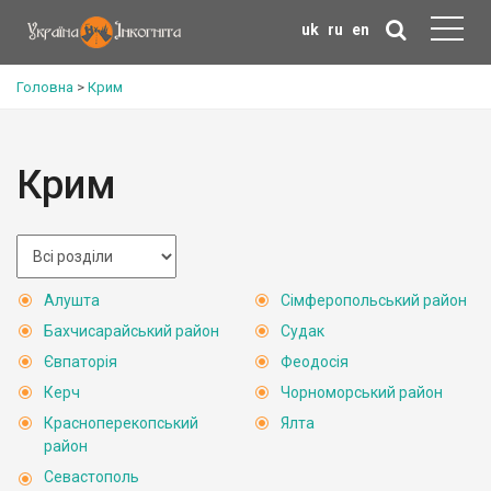
uk
ru
en
Головна
>
Крим
Крим
Алушта
Сімферопольський район
Бахчисарайський район
Судак
Євпаторія
Феодосія
Керч
Чорноморський район
Красноперекопський
Ялта
район
Севастополь