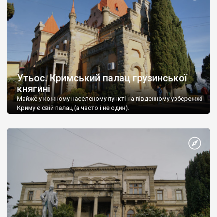
Утьос. Кримський палац грузинської
княгині
Майже у кожному населеному пункті на південному узбережжі
Криму є свій палац (а часто і не один).