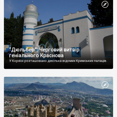
“Дюльбер”. Черговий витвір
геніального Краснова
У Кореїзі розташовано декілька відомих Кримських палаців.