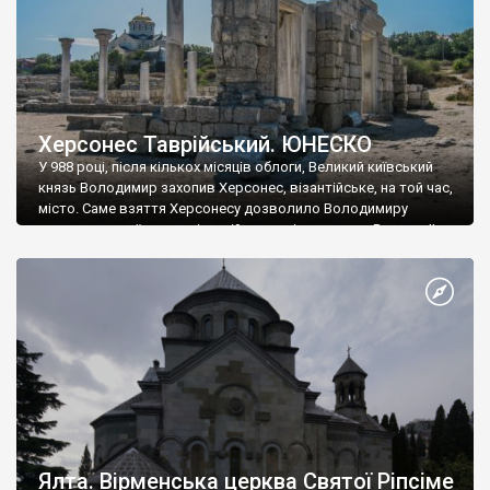
Херсонес Таврійський. ЮНЕСКО
У 988 році, після кількох місяців облоги, Великий київський
князь Володимир захопив Херсонес, візантійське, на той час,
місто. Саме взяття Херсонесу дозволило Володимиру
диктувати свої умови візантійському імператору Василю ІІ, та
одружитися з його дочкою Ганною. Цього ж року, в
Херсонесі Володимир-язичник, став Василем-християнином.
А потім було Хрещення Русі. На честь Херсонесу Таврійського
названо місто […]
Ялта. Вірменська церква Святої Ріпсіме