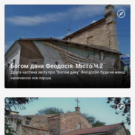
Богом дана Феодосія. Місто Ч.2
Друга частина звіту про "Богом дану" Феодосію буде не менш
насиченою ніж перша.