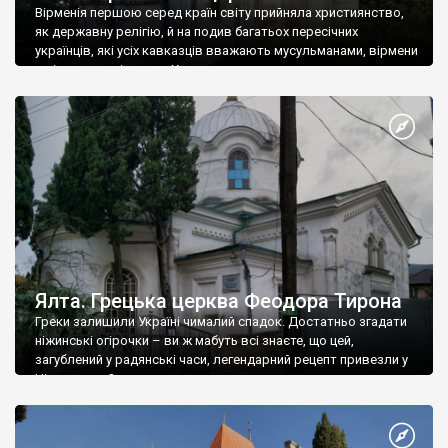
Вірменія першою серед країн світу прийняла християнство,
як державну релігію, й на подив багатьох пересічних
українців, які усіх кавказців вважають мусульманами, вірмени
є відданими вірянами Христа
Ялта. Грецька церква Феодора Тирона
Греки залишили Україні чималий спадок. Достатньо згадати
ніжинські огірочки – ви ж мабуть всі знаєте, що цей,
загублений у радянські часи, легендарний рецепт привезли у
Ніжин греки?