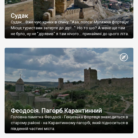
Судак
Судак... Вже чую крики в спину: "Ааа, попса! Муляжна фортеця!
Місце,туристами затерте до дір!..." Но то шо? А мене ще там
не було, ну не "дірявив" я там нічого... принаймні до цього літа.
Феодосія. Пагорб Карантинний
Головна памятка Феодосії - Генуезька фортеця знаходиться в
старому районі - на Карантинному пагорбі, який підноситься в
південній частині міста.