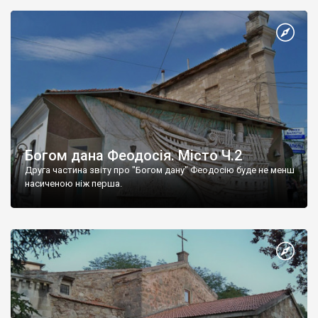
Богом дана Феодосія. Місто Ч.2
Друга частина звіту про "Богом дану" Феодосію буде не менш
насиченою ніж перша.