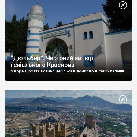
“Дюльбер”. Черговий витвір
геніального Краснова
У Кореїзі розташовано декілька відомих Кримських палаців.