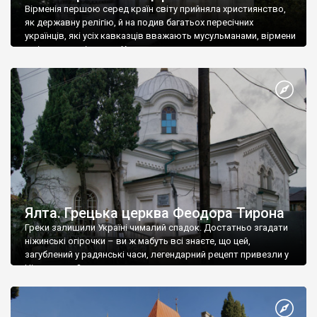
Вірменія першою серед країн світу прийняла християнство,
як державну релігію, й на подив багатьох пересічних
українців, які усіх кавказців вважають мусульманами, вірмени
є відданими вірянами Христа
Ялта. Грецька церква Феодора Тирона
Греки залишили Україні чималий спадок. Достатньо згадати
ніжинські огірочки – ви ж мабуть всі знаєте, що цей,
загублений у радянські часи, легендарний рецепт привезли у
Ніжин греки?