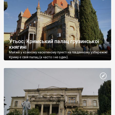
Утьос. Кримський палац грузинської
княгині
Майже у кожному населеному пункті на південному узбережжі
Криму є свій палац (а часто і не один).