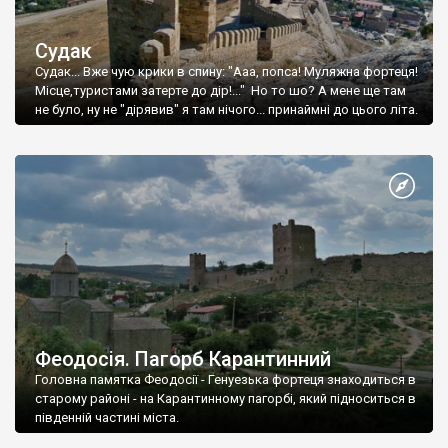
Судак
Судак... Вже чую крики в спину: "Ааа, попса! Муляжна фортеця!
Місце,туристами затерте до дір!..." Но то шо? А мене ще там
не було, ну не "дірявив" я там нічого... принаймні до цього літа.
Феодосія. Пагорб Карантинний
Головна памятка Феодосії - Генуезька фортеця знаходиться в
старому районі - на Карантинному пагорбі, який підноситься в
південній частині міста.