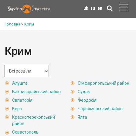
uk
ru
en
Головна
>
Крим
Крим
Алушта
Сімферопольський район
Бахчисарайський район
Судак
Євпаторія
Феодосія
Керч
Чорноморський район
Красноперекопський
Ялта
район
Севастополь