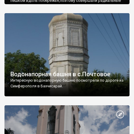
пешком вдоль побережья,поэтому совершали радиальные
вылазки из Оленевки.
Водонапорная башня в с.Почтовое
Интересную водонапорную башню посмотрели по дороге из
Симферополя в Бахчисарай.