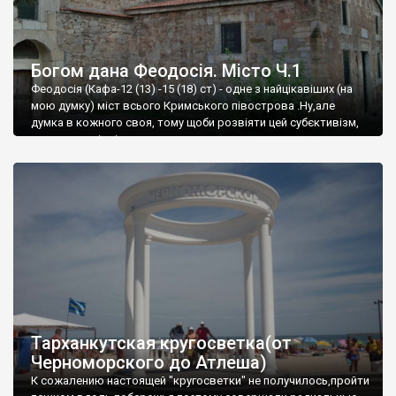
Богом дана Феодосія. Місто Ч.1
Феодосія (Кафа-12 (13) -15 (18) ст) - одне з найцікавіших (на
мою думку) міст всього Кримського півострова .Ну,але
думка в кожного своя, тому щоби розвіяти цей субєктивізм,
запрошую відвідати це
Тарханкутская кругосветка(от
Черноморского до Атлеша)
К сожалению настоящей "кругосветки" не получилось,пройти