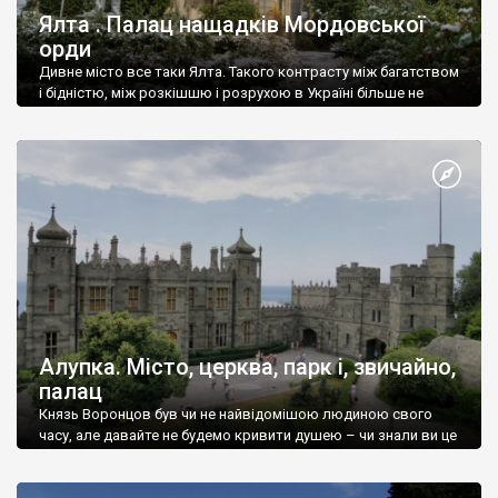
Ялта . Палац нащадків Мордовської
орди
Дивне місто все таки Ялта. Такого контрасту між багатством
і бідністю, між розкішшю і розрухою в Україні більше не
знайдеш.
Алупка. Місто, церква, парк і, звичайно,
палац
Князь Воронцов був чи не найвідомішою людиною свого
часу, але давайте не будемо кривити душею – чи знали ви це
прізвище до відвідин Алупки? Мабуть все таки ні.