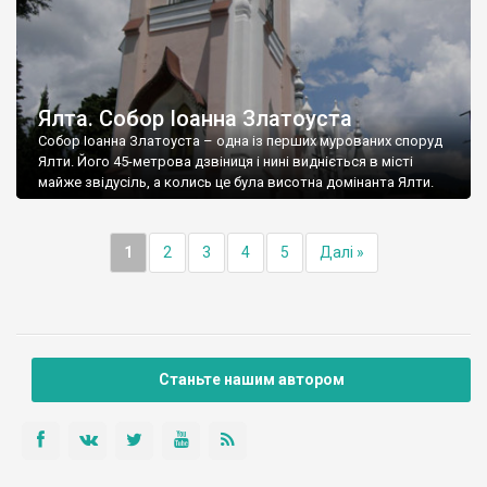
Ялта. Собор Іоанна Златоуста
Собор Іоанна Златоуста – одна із перших мурованих споруд
Ялти. Його 45-метрова дзвіниця і нині видніється в місті
майже звідусіль, а колись це була висотна домінанта Ялти.
1
2
3
4
5
Далі »
Станьте нашим автором