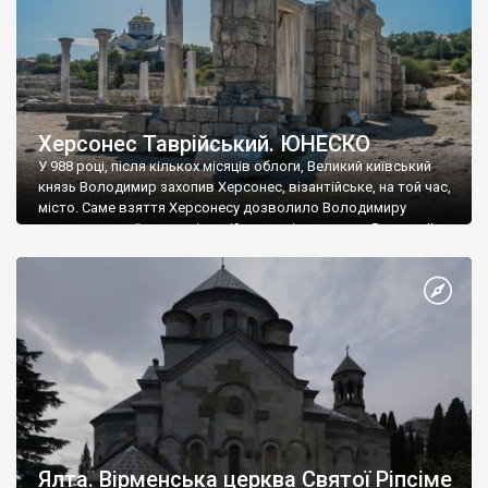
Херсонес Таврійський. ЮНЕСКО
У 988 році, після кількох місяців облоги, Великий київський
князь Володимир захопив Херсонес, візантійське, на той час,
місто. Саме взяття Херсонесу дозволило Володимиру
диктувати свої умови візантійському імператору Василю ІІ, та
одружитися з його дочкою Ганною. Цього ж року, в
Херсонесі Володимир-язичник, став Василем-християнином.
А потім було Хрещення Русі. На честь Херсонесу Таврійського
названо місто […]
Ялта. Вірменська церква Святої Ріпсіме