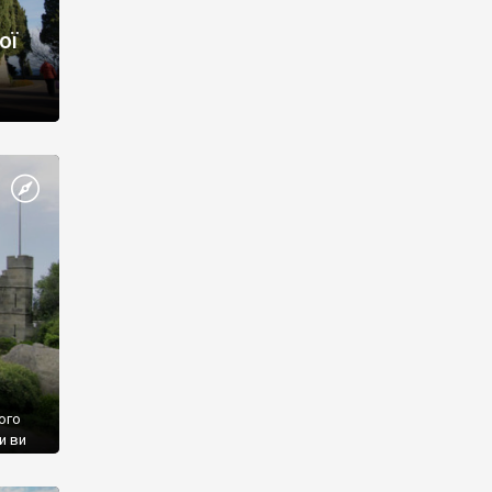
ої
ого
и ви