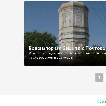
Водонапорная башня в с.Почтово
Интересную водонапорную башню посмотрели по д
из Симферополя в Бахчисарай.
1
Про 