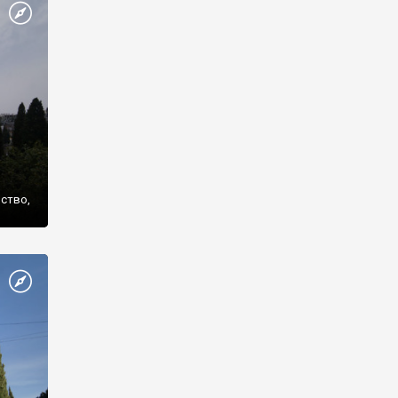
же
нство,