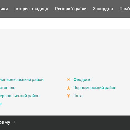
ниця
Історія і традиції
Регіони України
Закордон
Пам'
ноперекопський район
Феодосія
стополь
Чорноморський район
еропольський район
Ялта
к