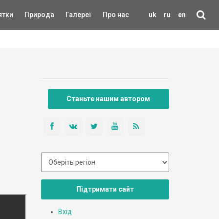
ятки
Природа
Галереї
Про нас
uk
ru
en
Станьте нашим автором
Підтримати сайт
Вхід