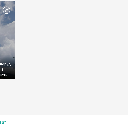
споруд
ті
Ялти.
та”