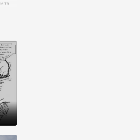
им та
ора і
є
го типу,
ей-
рний
ста:
 райони
від 2
I
і,
рукти,
 котрі