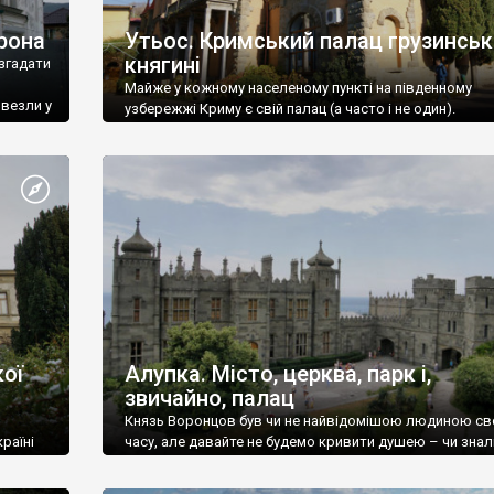
рона
Утьос. Кримський палац грузинськ
княгині
згадати
Майже у кожному населеному пункті на південному
ивезли у
узбережжі Криму є свій палац (а часто і не один).
ої
Алупка. Місто, церква, парк і,
звичайно, палац
Князь Воронцов був чи не найвідомішою людиною св
раїні
часу, але давайте не будемо кривити душею – чи знал
це прізвище до відвідин Алупки? Мабуть все таки ні.