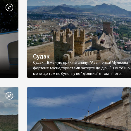
Судак
Судак... Вже чую крики в спину: "Ааа, попса! Муляжна
фортеця! Місце,туристами затерте до дір!..." Но то шо
мене ще там не було, ну не "дірявив" я там нічого...
принаймні до цього літа.