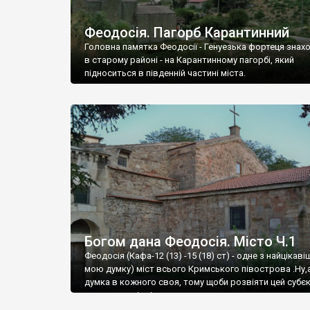
Феодосія. Пагорб Карантинний
Головна памятка Феодосії - Генуезька фортеця знах
в старому районі - на Карантинному пагорбі, який
підноситься в південній частині міста.
Богом дана Феодосія. Місто Ч.1
Феодосія (Кафа-12 (13) -15 (18) ст) - одне з найцікаві
мою думку) міст всього Кримського півострова .Ну,
думка в кожного своя, тому щоби розвіяти цей субєк
запрошую відвідати це