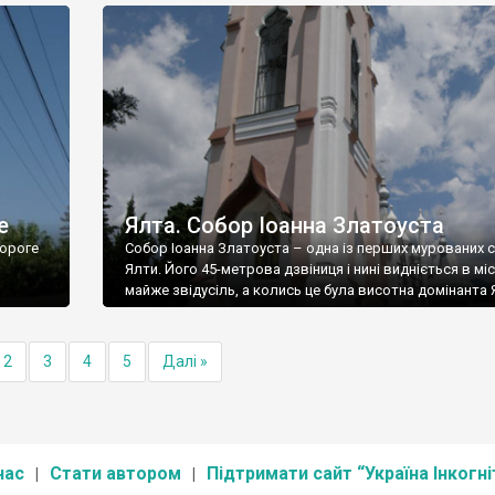
е
Ялта. Собор Іоанна Златоуста
ороге
Собор Іоанна Златоуста – одна із перших мурованих 
Ялти. Його 45-метрова дзвіниця і нині видніється в міс
майже звідусіль, а колись це була висотна домінанта 
2
3
4
5
Далі »
нас
Стати автором
Підтримати сайт “Україна Інкогні