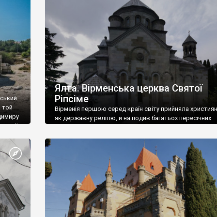
ефактів
називаються «повстяками» (postaki)…” “Вино. Крим
єкту
виробляє відмінне вино і його вдосталь: воно все ду
го».
легке біле і дуже […]
ти та
Ялта. Вірменська церква Святої
Ріпсіме
вський
 той
Вірменія першою серед країн світу прийняла христия
димиру
як державну релігію, й на подив багатьох пересічних
илю ІІ,
українців, які усіх кавказців вважають мусульманами,
 в
вірмени є відданими вірянами Христа