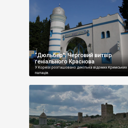
“Дюльбер”. Черговий витвір
геніального Краснова
У Кореїзі розташовано декілька відомих Кримських
палаців.