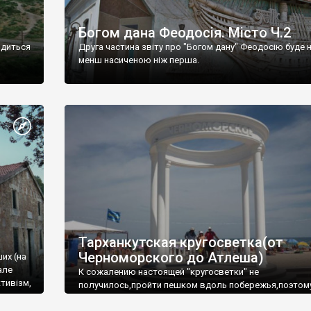
Богом дана Феодосія. Місто Ч.2
одиться
Друга частина звіту про "Богом дану" Феодосію буде 
менш насиченою ніж перша.
Тарханкутская кругосветка(от
Черноморского до Атлеша)
ших (на
але
К сожалению настоящей "кругосветки" не
тивізм,
получилось,пройти пешком вдоль побережья,поэтом
совершали радиальные вылазки из Оленевки.