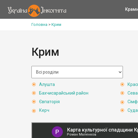
Крам
Головна
>
Крим
Крим
Алушта
Крас
Бахчисарайський район
Сева
Євпаторія
Сімф
Керч
Суда