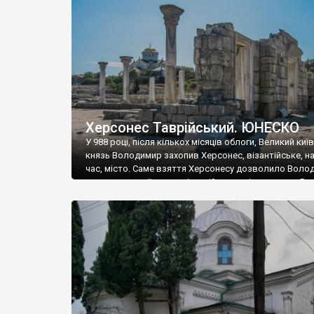
музею «Новгородський музей-заповідник» сотні арт
візантійської доби. Раритети викрадені з фондів об’
культурної спадщини ЮНЕСКО «Херсонеса Таврійсько
Офіційно – на виставку «Золото Візантії», але експер
влада в Україні вважають це лише […]
Херсонес Таврійський. ЮНЕСКО
У 988 році, після кількох місяців облоги, Великий киї
князь Володимир захопив Херсонес, візантійське, на
час, місто. Саме взяття Херсонесу дозволило Воло
диктувати свої умови візантійському імператору Вас
та одружитися з його дочкою Ганною. Цього ж року,
Херсонесі Володимир-язичник, став Василем-
християнином. А потім було Хрещення Русі. На честь
Херсонесу Таврійського названо місто […]