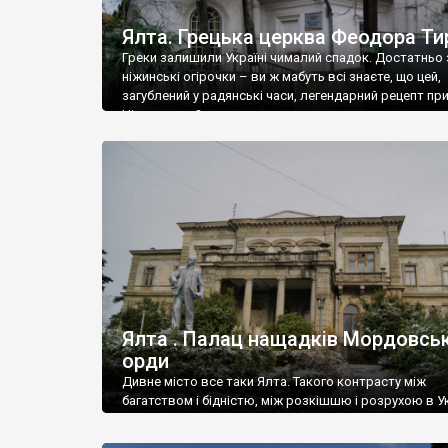
Ялта. Грецька церква Феодора Ти
Греки залишили Україні чималий спадок. Достатньо 
ніжинські огірочки – ви ж мабуть всі знаєте, що цей,
загублений у радянські часи, легендарний рецепт пр
Ніжин греки?
Ялта . Палац нащадків Мордовськ
орди
Дивне місто все таки Ялта. Такого контрасту між
багатством і бідністю, між розкішшю і розрухою в Ук
більше не знайдеш.