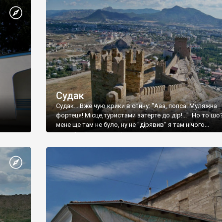
Судак
Судак... Вже чую крики в спину: "Ааа, попса! Муляжна
фортеця! Місце,туристами затерте до дір!..." Но то шо
мене ще там не було, ну не "дірявив" я там нічого...
принаймні до цього літа.