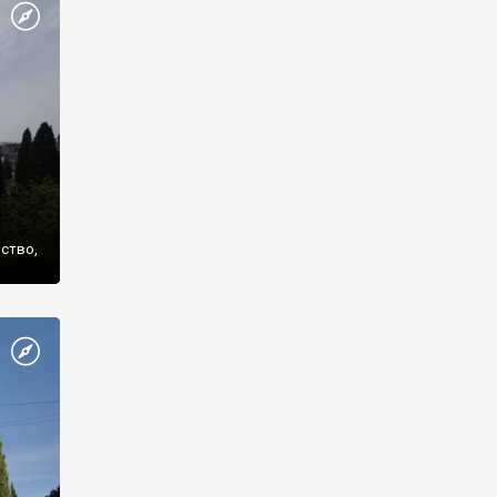
же
нство,