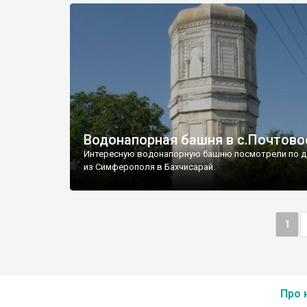
Водонапорная башня в с.Почтово
Интересную водонапорную башню посмотрели по д
из Симферополя в Бахчисарай.
1
Про 