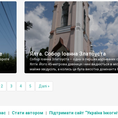
е
Ялта. Собор Іоанна Златоуста
ороге
Собор Іоанна Златоуста – одна із перших мурованих 
Ялти. Його 45-метрова дзвіниця і нині видніється в міс
майже звідусіль, а колись це була висотна домінанта 
2
3
4
5
Далі »
нас
Стати автором
Підтримати сайт “Україна Інкогні