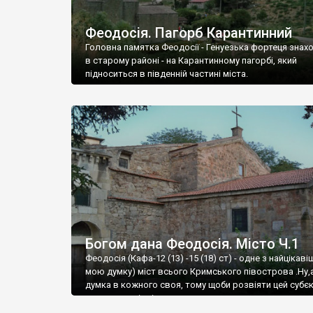
Феодосія. Пагорб Карантинний
Головна памятка Феодосії - Генуезька фортеця знах
в старому районі - на Карантинному пагорбі, який
підноситься в південній частині міста.
Богом дана Феодосія. Місто Ч.1
Феодосія (Кафа-12 (13) -15 (18) ст) - одне з найцікаві
мою думку) міст всього Кримського півострова .Ну,
думка в кожного своя, тому щоби розвіяти цей субєк
запрошую відвідати це