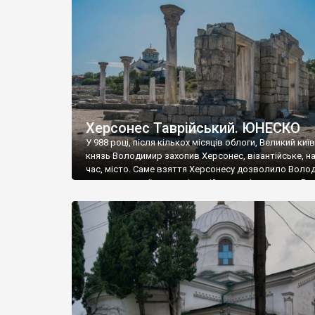
музею «Новгородський музей-заповідник» сотні арт
візантійської доби. Раритети викрадені з фондів об’
культурної спадщини ЮНЕСКО «Херсонеса Таврійсько
Офіційно – на виставку «Золото Візантії», але експер
влада в Україні вважають це лише […]
Херсонес Таврійський. ЮНЕСКО
У 988 році, після кількох місяців облоги, Великий киї
князь Володимир захопив Херсонес, візантійське, на
час, місто. Саме взяття Херсонесу дозволило Воло
диктувати свої умови візантійському імператору Вас
та одружитися з його дочкою Ганною. Цього ж року,
Херсонесі Володимир-язичник, став Василем-
християнином. А потім було Хрещення Русі. На честь
Херсонесу Таврійського названо місто […]