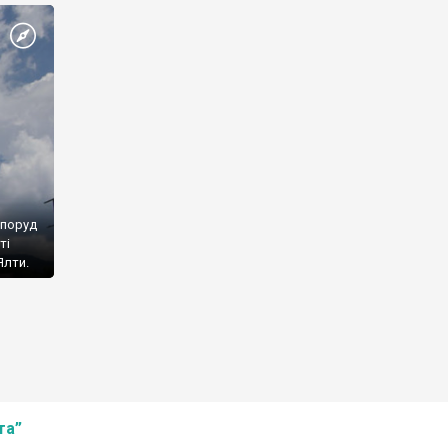
споруд
ті
Ялти.
та”