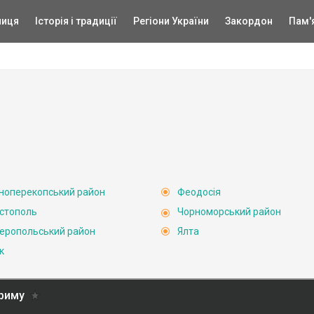
ниця
Історія і традиції
Регіони України
Закордон
Пам'
ноперекопський район
Феодосія
стополь
Чорноморський район
еропольський район
Ялта
к