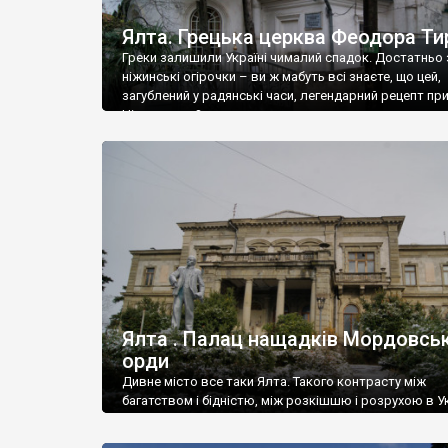
Ялта. Грецька церква Феодора Ти
Греки залишили Україні чималий спадок. Достатньо 
ніжинські огірочки – ви ж мабуть всі знаєте, що цей,
загублений у радянські часи, легендарний рецепт пр
Ніжин греки?
Ялта . Палац нащадків Мордовськ
орди
Дивне місто все таки Ялта. Такого контрасту між
багатством і бідністю, між розкішшю і розрухою в Ук
більше не знайдеш.