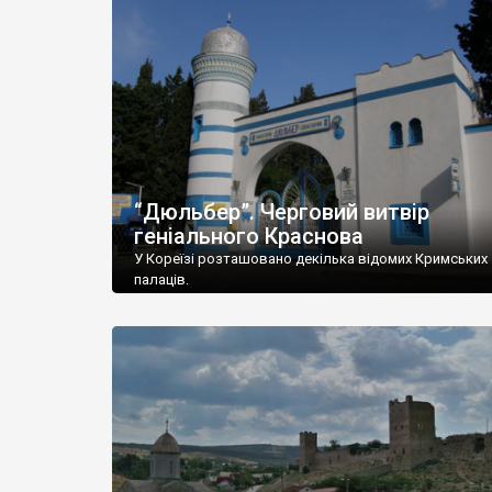
“Дюльбер”. Черговий витвір
геніального Краснова
У Кореїзі розташовано декілька відомих Кримських
палаців.