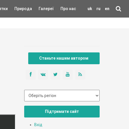
ятки
Природа
Галереї
Про нас
uk
ru
en
Станьте нашим автором
Підтримати сайт
Вхід