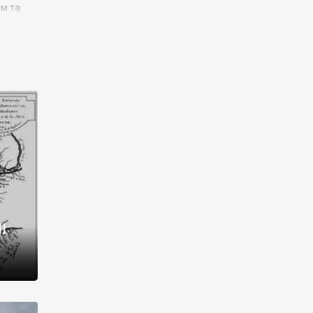
им та
ора і
є
го типу,
ей-
рний
ста:
 райони
від 2
I
і,
рукти,
 котрі