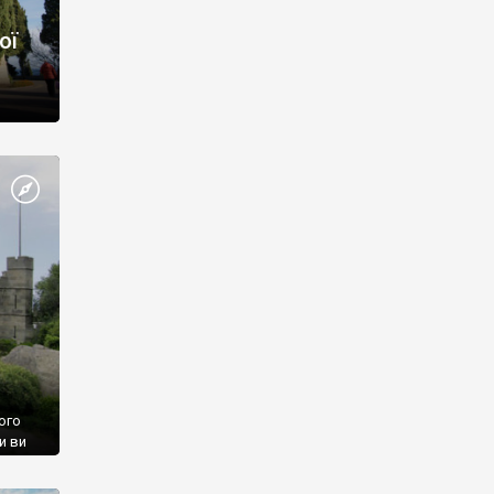
ої
ого
и ви