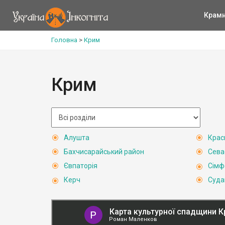
Крам
Головна
>
Крим
Крим
Алушта
Крас
Бахчисарайський район
Сева
Євпаторія
Сімф
Керч
Суда