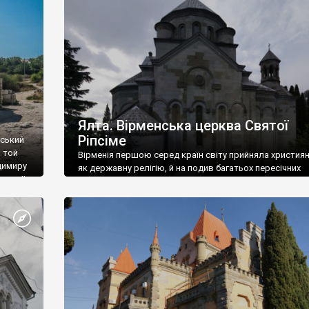
ефактів
називаються «повстяками» (postaki)…” “Вино. Крим
єкту
виробляє відмінне вино і його вдосталь: воно все ду
го».
легке біле і дуже […]
ти та
Ялта. Вірменська церква Святої
Ріпсіме
вський
 той
Вірменія першою серед країн світу прийняла христия
димиру
як державну релігію, й на подив багатьох пересічних
илю ІІ,
українців, які усіх кавказців вважають мусульманами,
 в
вірмени є відданими вірянами Христа