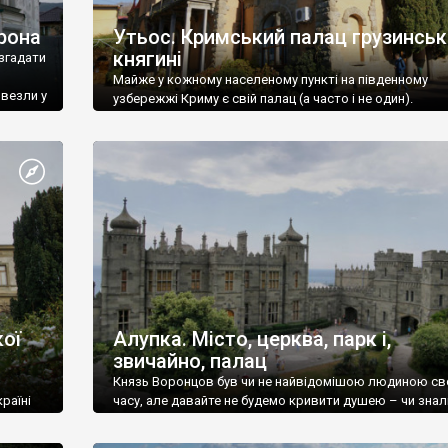
рона
Утьос. Кримський палац грузинськ
княгині
згадати
Майже у кожному населеному пункті на південному
ивезли у
узбережжі Криму є свій палац (а часто і не один).
ої
Алупка. Місто, церква, парк і,
звичайно, палац
Князь Воронцов був чи не найвідомішою людиною св
раїні
часу, але давайте не будемо кривити душею – чи знал
це прізвище до відвідин Алупки? Мабуть все таки ні.