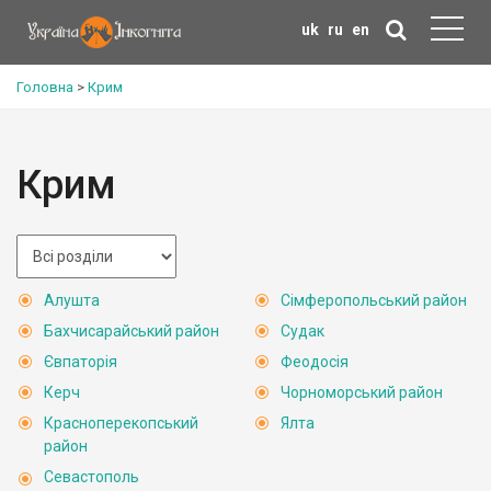
uk
ru
en
Головна
>
Крим
Крим
Алушта
Сімферопольський район
Бахчисарайський район
Судак
Євпаторія
Феодосія
Керч
Чорноморський район
Красноперекопський
Ялта
район
Севастополь