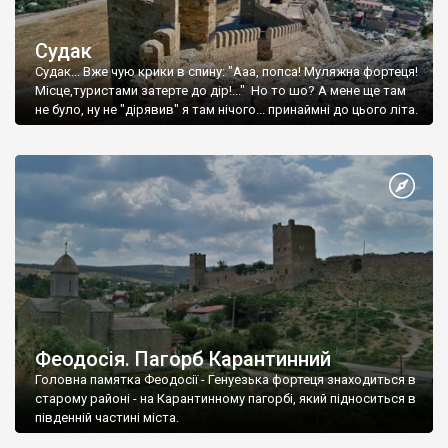
Судак
Судак... Вже чую крики в спину: "Ааа, попса! Муляжна фортеця!
Місце,туристами затерте до дір!..." Но то шо? А мене ще там
не було, ну не "дірявив" я там нічого... принаймні до цього літа.
Феодосія. Пагорб Карантинний
Головна памятка Феодосії - Генуезька фортеця знаходиться в
старому районі - на Карантинному пагорбі, який підноситься в
південній частині міста.