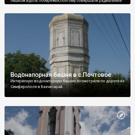
пешком вдоль побережья,поэтому совершали радиальные
вылазки из Оленевки.
Водонапорная башня в с.Почтовое
Интересную водонапорную башню посмотрели по дороге из
Симферополя в Бахчисарай.