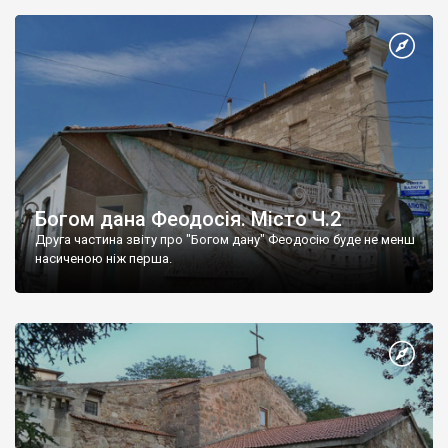
Богом дана Феодосія. Місто Ч.2
Друга частина звіту про "Богом дану" Феодосію буде не менш
насиченою ніж перша.