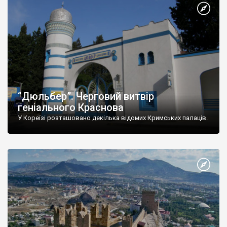
“Дюльбер”. Черговий витвір
геніального Краснова
У Кореїзі розташовано декілька відомих Кримських палаців.