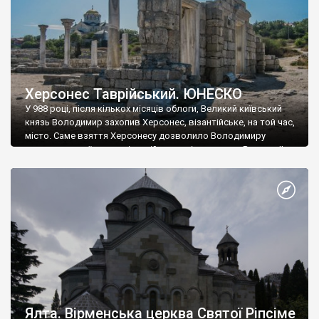
Херсонес Таврійський. ЮНЕСКО
У 988 році, після кількох місяців облоги, Великий київський
князь Володимир захопив Херсонес, візантійське, на той час,
місто. Саме взяття Херсонесу дозволило Володимиру
диктувати свої умови візантійському імператору Василю ІІ, та
одружитися з його дочкою Ганною. Цього ж року, в
Херсонесі Володимир-язичник, став Василем-християнином.
А потім було Хрещення Русі. На честь Херсонесу Таврійського
названо місто […]
Ялта. Вірменська церква Святої Ріпсіме