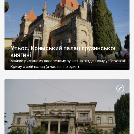
Утьос. Кримський палац грузинської
княгині
Майже у кожному населеному пункті на південному узбережжі
Криму є свій палац (а часто і не один).