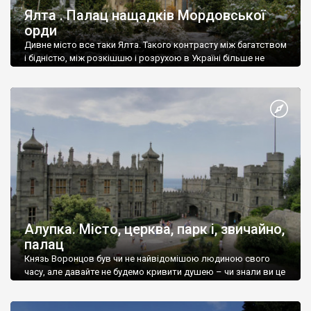
Ялта . Палац нащадків Мордовської
орди
Дивне місто все таки Ялта. Такого контрасту між багатством
і бідністю, між розкішшю і розрухою в Україні більше не
знайдеш.
Алупка. Місто, церква, парк і, звичайно,
палац
Князь Воронцов був чи не найвідомішою людиною свого
часу, але давайте не будемо кривити душею – чи знали ви це
прізвище до відвідин Алупки? Мабуть все таки ні.