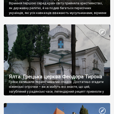
Вірменія першою серед країн світу прийняла християнство,
як державну релігію, й на подив багатьох пересічних
українців, які усіх кавказців вважають мусульманами, вірмени
є відданими вірянами Христа
Ялта. Грецька церква Феодора Тирона
Греки залишили Україні чималий спадок. Достатньо згадати
ніжинські огірочки – ви ж мабуть всі знаєте, що цей,
загублений у радянські часи, легендарний рецепт привезли у
Ніжин греки?