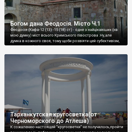
Богом дана Феодосія. Місто Ч.1
Феодосія (Кафа-12 (13) -15 (18) ст) - одне з найцікавіших (на
мою думку) міст всього Кримського півострова .Ну,але
думка в кожного своя, тому щоби розвіяти цей субєктивізм,
запрошую відвідати це
Тарханкутская кругосветка(от
Черноморского до Атлеша)
К сожалению настоящей "кругосветки" не получилось,пройти