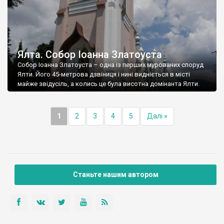
Ялта. Собор Іоанна Златоуста
Собор Іоанна Златоуста – одна із перших мурованих споруд
Ялти. Його 45-метрова дзвіниця і нині видніється в місті
майже звідусіль, а колись це була висотна домінанта Ялти.
1
2
3
4
5
Далі »
Станьте нашим автором