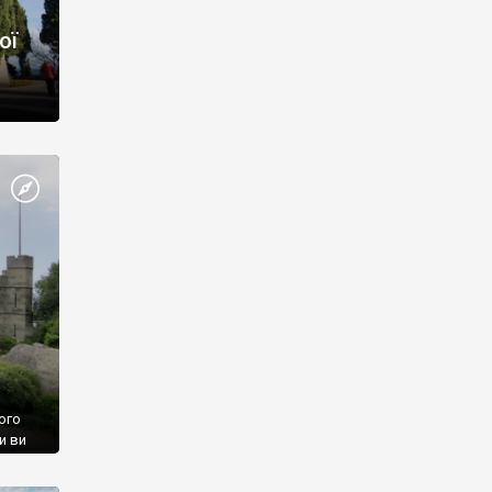
ої
ого
и ви