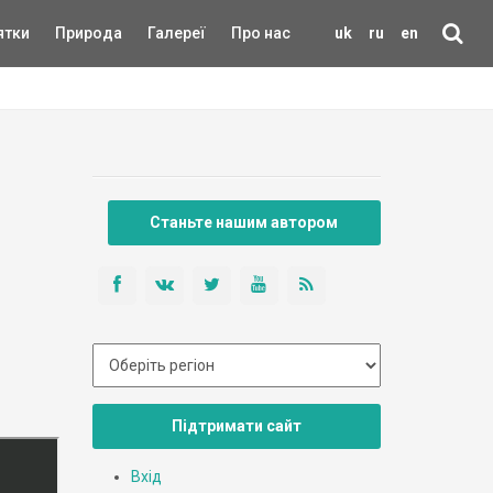
ятки
Природа
Галереї
Про нас
uk
ru
en
Станьте нашим автором
Підтримати сайт
Вхід