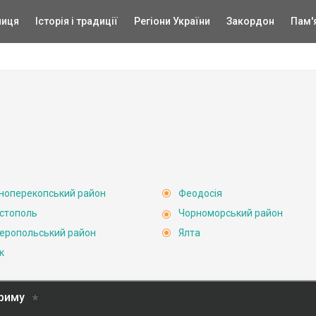
ниця
Історія і традиції
Регіони України
Закордон
Пам'
ноперекопський район
Феодосія
стополь
Чорноморський район
еропольський район
Ялта
к