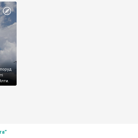
споруд
ті
Ялти.
та”