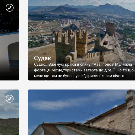
Судак
Судак... Вже чую крики в спину: "Ааа, попса! Муляжна
фортеця! Місце,туристами затерте до дір!..." Но то шо
мене ще там не було, ну не "дірявив" я там нічого...
принаймні до цього літа.