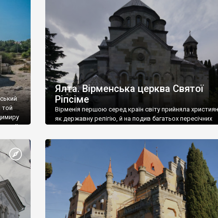
ефактів
називаються «повстяками» (postaki)…” “Вино. Крим
єкту
виробляє відмінне вино і його вдосталь: воно все ду
го».
легке біле і дуже […]
ти та
Ялта. Вірменська церква Святої
Ріпсіме
вський
 той
Вірменія першою серед країн світу прийняла христия
димиру
як державну релігію, й на подив багатьох пересічних
илю ІІ,
українців, які усіх кавказців вважають мусульманами,
 в
вірмени є відданими вірянами Христа