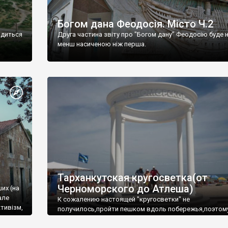
Богом дана Феодосія. Місто Ч.2
одиться
Друга частина звіту про "Богом дану" Феодосію буде 
менш насиченою ніж перша.
Тарханкутская кругосветка(от
Черноморского до Атлеша)
ших (на
але
К сожалению настоящей "кругосветки" не
тивізм,
получилось,пройти пешком вдоль побережья,поэтом
совершали радиальные вылазки из Оленевки.