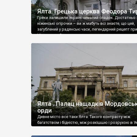
Ялта. Грецька церква Феодора Ти
Греки залишили Україні чималий спадок. Достатньо 
ніжинські огірочки – ви ж мабуть всі знаєте, що цей,
загублений у радянські часи, легендарний рецепт пр
Ніжин греки?
Ялта . Палац нащадків Мордовськ
орди
Дивне місто все таки Ялта. Такого контрасту між
багатством і бідністю, між розкішшю і розрухою в Ук
більше не знайдеш.