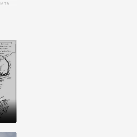
им та
ора і
є
го типу,
ей-
рний
ста:
 райони
від 2
I
і,
рукти,
 котрі