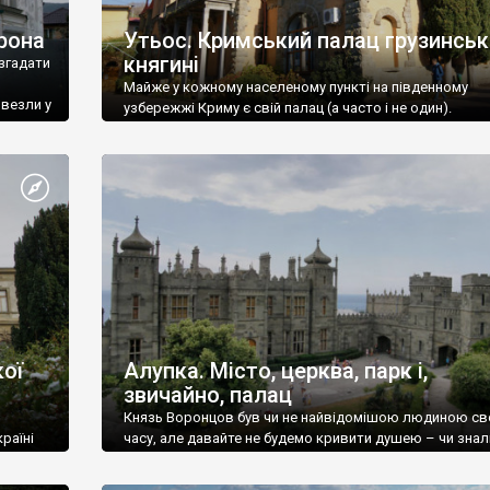
рона
Утьос. Кримський палац грузинськ
княгині
згадати
Майже у кожному населеному пункті на південному
ивезли у
узбережжі Криму є свій палац (а часто і не один).
ої
Алупка. Місто, церква, парк і,
звичайно, палац
Князь Воронцов був чи не найвідомішою людиною св
раїні
часу, але давайте не будемо кривити душею – чи знал
це прізвище до відвідин Алупки? Мабуть все таки ні.