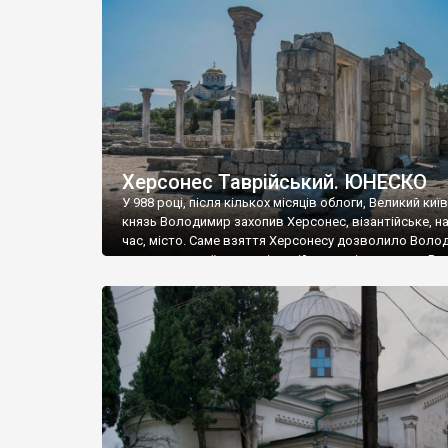
музею «Новгородський музей-заповідник» сотні арт
візантійської доби. Раритети викрадені з фондів об’
культурної спадщини ЮНЕСКО «Херсонеса Таврійсько
Офіційно – на виставку «Золото Візантії», але експер
влада в Україні вважають це лише […]
Херсонес Таврійський. ЮНЕСКО
У 988 році, після кількох місяців облоги, Великий киї
князь Володимир захопив Херсонес, візантійське, на
час, місто. Саме взяття Херсонесу дозволило Воло
диктувати свої умови візантійському імператору Вас
та одружитися з його дочкою Ганною. Цього ж року,
Херсонесі Володимир-язичник, став Василем-
християнином. А потім було Хрещення Русі. На честь
Херсонесу Таврійського названо місто […]