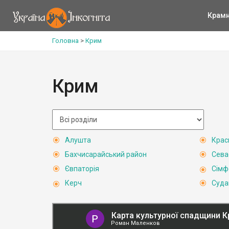
Крам
Головна
>
Крим
Крим
Алушта
Крас
Бахчисарайський район
Сева
Євпаторія
Сімф
Керч
Суда