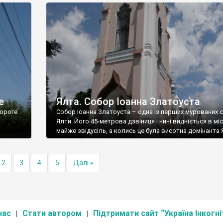
е
Ялта. Собор Іоанна Златоуста
ороге
Собор Іоанна Златоуста – одна із перших мурованих 
Ялти. Його 45-метрова дзвіниця і нині видніється в міс
майже звідусіль, а колись це була висотна домінанта 
2
3
4
5
Далі »
нас
Стати автором
Підтримати сайт “Україна Інкогні