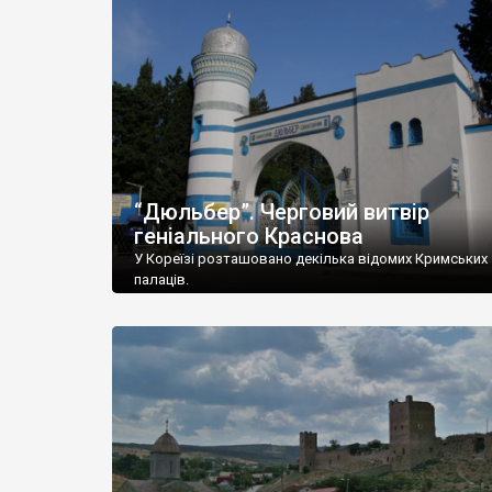
“Дюльбер”. Черговий витвір
геніального Краснова
У Кореїзі розташовано декілька відомих Кримських
палаців.