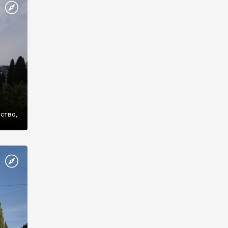
же
нство,