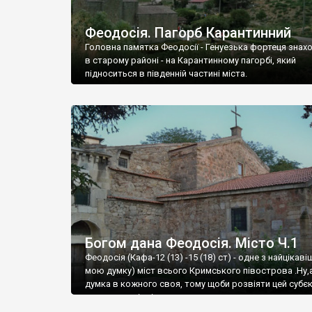
Феодосія. Пагорб Карантинний
Головна памятка Феодосії - Генуезька фортеця знах
в старому районі - на Карантинному пагорбі, який
підноситься в південній частині міста.
Богом дана Феодосія. Місто Ч.1
Феодосія (Кафа-12 (13) -15 (18) ст) - одне з найцікаві
мою думку) міст всього Кримського півострова .Ну,
думка в кожного своя, тому щоби розвіяти цей субєк
запрошую відвідати це