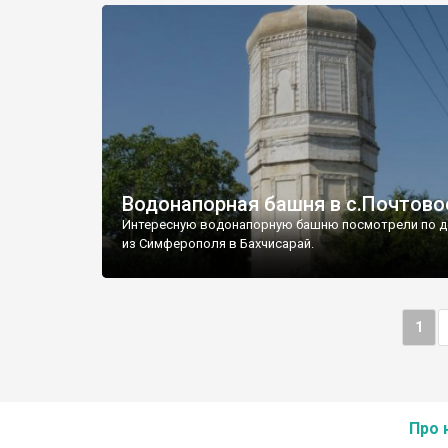
Водонапорная башня в с.Почтово
Интересную водонапорную башню посмотрели по д
из Симферополя в Бахчисарай.
1
Про 